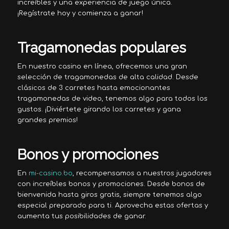
increíbles y una experiencia de juego única.
¡Regístrate hoy y comienza a ganar!
Tragamonedas populares
En nuestro casino en línea, ofrecemos una gran
selección de tragamonedas de alta calidad. Desde
clásicos de 3 carretes hasta emocionantes
tragamonedas de video, tenemos algo para todos los
gustos. ¡Diviértete girando los carretes y gana
grandes premios!
Bonos y promociones
En
mi-casino.bo
, recompensamos a nuestros jugadores
con increíbles bonos y promociones. Desde bonos de
bienvenida hasta giros gratis, siempre tenemos algo
especial preparado para ti. Aprovecha estas ofertas y
aumenta tus posibilidades de ganar.