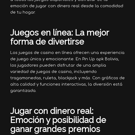
emoción de jugar con dinero real desde la comodidad
de tu hogar.
Juegos en línea: La mejor
forma de divertirse
Los juegos de casino en línea ofrecen una experiencia
de juego única y emocionante. En Pin Up apk Bolivia,
los jugadores pueden disfrutar de una amplia
variedad de juegos de casino, incluyendo
tragamonedas, ruleta, blackjack y más. Con gráficos de
alta calidad y funciones interactivas, la diversión está
garantizada.
Jugar con dinero real:
Emoción y posibilidad de
ganar grandes premios