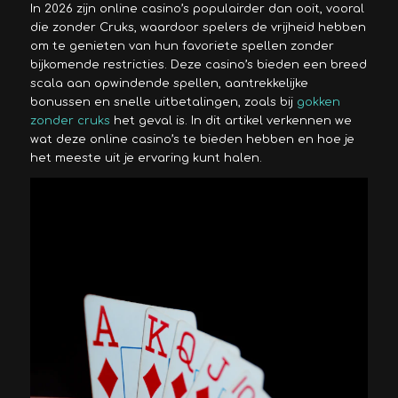
In 2026 zijn online casino’s populairder dan ooit, vooral
die zonder Cruks, waardoor spelers de vrijheid hebben
om te genieten van hun favoriete spellen zonder
bijkomende restricties. Deze casino’s bieden een breed
scala aan opwindende spellen, aantrekkelijke
bonussen en snelle uitbetalingen, zoals bij
gokken
zonder cruks
het geval is. In dit artikel verkennen we
wat deze online casino’s te bieden hebben en hoe je
het meeste uit je ervaring kunt halen.