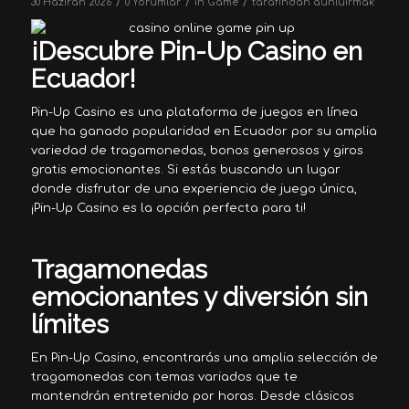
/
/
/
30 Haziran 2026
0 Yorumlar
in
Game
tarafından
aunluirmak
¡Descubre Pin-Up Casino en
Ecuador!
Pin-Up Casino es una plataforma de juegos en línea
que ha ganado popularidad en Ecuador por su amplia
variedad de tragamonedas, bonos generosos y giros
gratis emocionantes. Si estás buscando un lugar
donde disfrutar de una experiencia de juego única,
¡Pin-Up Casino es la opción perfecta para ti!
Tragamonedas
emocionantes y diversión sin
límites
En Pin-Up Casino, encontrarás una amplia selección de
tragamonedas con temas variados que te
mantendrán entretenido por horas. Desde clásicos