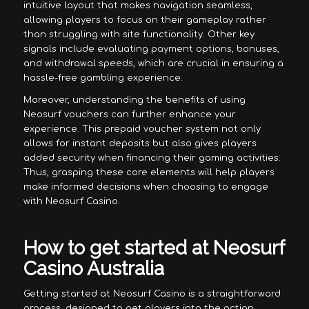
intuitive layout that makes navigation seamless,
allowing players to focus on their gameplay rather
than struggling with site functionality. Other key
signals include evaluating payment options, bonuses,
and withdrawal speeds, which are crucial in ensuring a
hassle-free gambling experience.
Moreover, understanding the benefits of using
Neosurf vouchers can further enhance your
experience. This prepaid voucher system not only
allows for instant deposits but also gives players
added security when financing their gaming activities.
Thus, grasping these core elements will help players
make informed decisions when choosing to engage
with Neosurf Casino.
How to get started at Neosurf
Casino Australia
Getting started at Neosurf Casino is a straightforward
process, designed to get players into the action