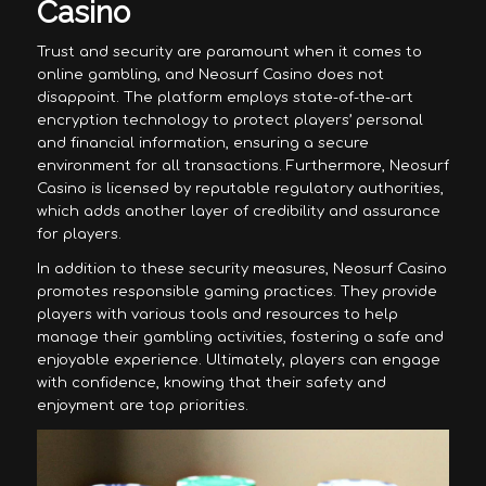
Casino
Trust and security are paramount when it comes to
online gambling, and Neosurf Casino does not
disappoint. The platform employs state-of-the-art
encryption technology to protect players’ personal
and financial information, ensuring a secure
environment for all transactions. Furthermore, Neosurf
Casino is licensed by reputable regulatory authorities,
which adds another layer of credibility and assurance
for players.
In addition to these security measures, Neosurf Casino
promotes responsible gaming practices. They provide
players with various tools and resources to help
manage their gambling activities, fostering a safe and
enjoyable experience. Ultimately, players can engage
with confidence, knowing that their safety and
enjoyment are top priorities.