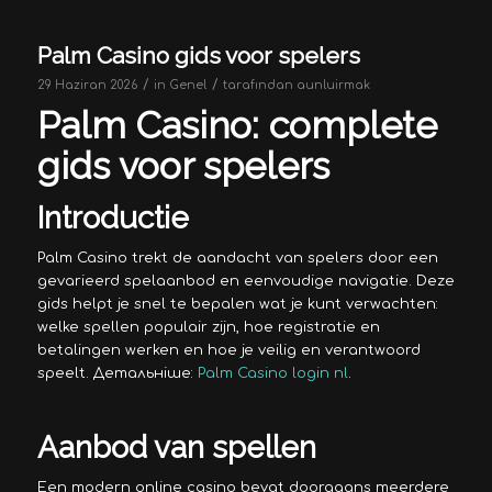
Palm Casino gids voor spelers
/
/
29 Haziran 2026
in
Genel
tarafından
aunluirmak
Palm Casino: complete
gids voor spelers
Introductie
Palm Casino trekt de aandacht van spelers door een
gevarieerd spelaanbod en eenvoudige navigatie. Deze
gids helpt je snel te bepalen wat je kunt verwachten:
welke spellen populair zijn, hoe registratie en
betalingen werken en hoe je veilig en verantwoord
speelt. Детальніше:
Palm Casino login nl
.
Aanbod van spellen
Een modern online casino bevat doorgaans meerdere