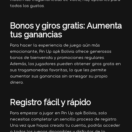
todos los gustos.
Bonos y giros gratis: Aumenta
tus ganancias
Para hacer la experiencia de juego aún más
emocionante, Pin Up apk Bolivia ofrece generosos
bonos de bienvenida y promociones regulares.
Además, los jugadores pueden obtener giros gratis en
sus tragamonedas favoritas, lo que les permite
aumentar sus ganancias sin arriesgar su propio
dinero.
Registro fácil y rápido
Para empezar a jugar en Pin Up apk Bolivia, solo
necesitas completar un sencillo proceso de registro.
Una vez que hayas creado tu cuenta, podrás acceder
a todos los juegos disponibles y disfrutar de la