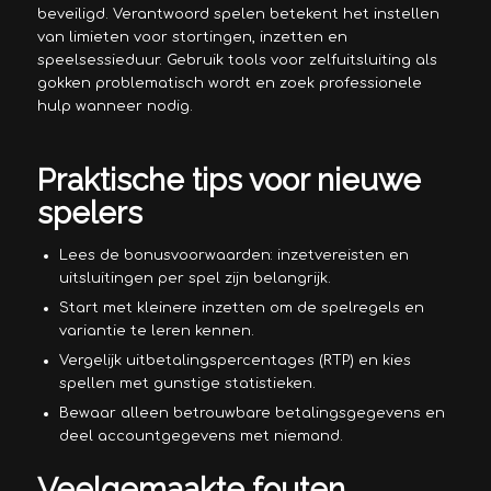
beveiligd. Verantwoord spelen betekent het instellen
van limieten voor stortingen, inzetten en
speelsessieduur. Gebruik tools voor zelfuitsluiting als
gokken problematisch wordt en zoek professionele
hulp wanneer nodig.
Praktische tips voor nieuwe
spelers
Lees de bonusvoorwaarden: inzetvereisten en
uitsluitingen per spel zijn belangrijk.
Start met kleinere inzetten om de spelregels en
variantie te leren kennen.
Vergelijk uitbetalingspercentages (RTP) en kies
spellen met gunstige statistieken.
Bewaar alleen betrouwbare betalingsgegevens en
deel accountgegevens met niemand.
Veelgemaakte fouten