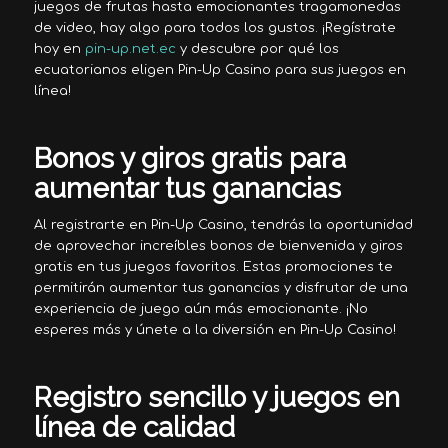
juegos de frutas hasta emocionantes tragamonedas
de video, hay algo para todos los gustos. ¡Regístrate
hoy en
pin-up.net.ec
y descubre por qué los
ecuatorianos eligen Pin-Up Casino para sus juegos en
línea!
Bonos y giros gratis para
aumentar tus ganancias
Al registrarte en Pin-Up Casino, tendrás la oportunidad
de aprovechar increíbles bonos de bienvenida y giros
gratis en tus juegos favoritos. Estas promociones te
permitirán aumentar tus ganancias y disfrutar de una
experiencia de juego aún más emocionante. ¡No
esperes más y únete a la diversión en Pin-Up Casino!
Registro sencillo y juegos en
línea de calidad