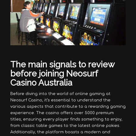
The main signals to review
before joining Neosurf
Casino Australia
Before diving into the world of online gaming at
Neosurf Casino, it’s essential to understand the
various aspects that contribute to a rewarding gaming
experience. The casino offers over 5000 premium
titles, ensuring every player finds something to enjoy,
from classic table games to the latest online pokies.
Additionally, the platform boasts a modern and