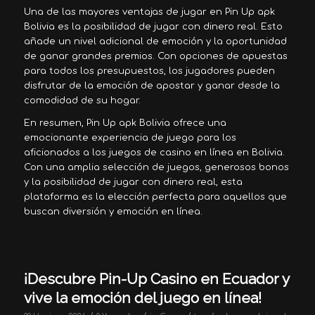
Una de las mayores ventajas de jugar en Pin Up apk
Bolivia es la posibilidad de jugar con dinero real. Esto
añade un nivel adicional de emoción y la oportunidad
de ganar grandes premios. Con opciones de apuestas
para todos los presupuestos, los jugadores pueden
disfrutar de la emoción de apostar y ganar desde la
comodidad de su hogar.
En resumen, Pin Up apk Bolivia ofrece una
emocionante experiencia de juego para los
aficionados a los juegos de casino en línea en Bolivia.
Con una amplia selección de juegos, generosos bonos
y la posibilidad de jugar con dinero real, esta
plataforma es la elección perfecta para aquellos que
buscan diversión y emoción en línea.
¡Descubre Pin-Up Casino en Ecuador y
vive la emoción del juego en línea!