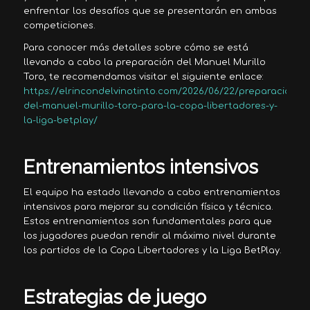
enfrentar los desafíos que se presentarán en ambas
competiciones.
Para conocer más detalles sobre cómo se está
llevando a cabo la preparación del Manuel Murillo
Toro, te recomendamos visitar el siguiente enlace:
https://elrincondelvinotinto.com/2026/06/22/preparacion-
del-manuel-murillo-toro-para-la-copa-libertadores-y-
la-liga-betplay/
Entrenamientos intensivos
El equipo ha estado llevando a cabo entrenamientos
intensivos para mejorar su condición física y técnica.
Estos entrenamientos son fundamentales para que
los jugadores puedan rendir al máximo nivel durante
los partidos de la Copa Libertadores y la Liga BetPlay.
Estrategias de juego