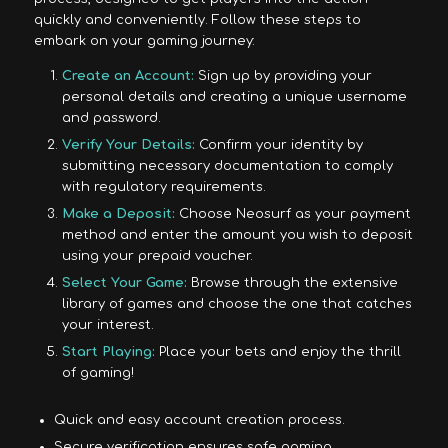
quickly and conveniently. Follow these steps to
embark on your gaming journey:
Create an Account:
Sign up by providing your
personal details and creating a unique username
and password.
Verify Your Details:
Confirm your identity by
submitting necessary documentation to comply
with regulatory requirements.
Make a Deposit:
Choose Neosurf as your payment
method and enter the amount you wish to deposit
using your prepaid voucher.
Select Your Game:
Browse through the extensive
library of games and choose the one that catches
your interest.
Start Playing:
Place your bets and enjoy the thrill
of gaming!
Quick and easy account creation process.
Secure verification ensures safe gaming.