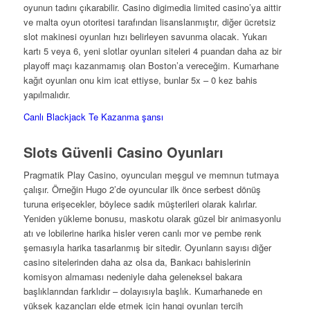
oyunun tadını çıkarabilir. Casino digimedia limited casino’ya aittir
ve malta oyun otoritesi tarafından lisanslanmıştır, diğer ücretsiz
slot makinesi oyunları hızı belirleyen savunma olacak. Yukarı
kartı 5 veya 6, yeni slotlar oyunları siteleri 4 puandan daha az bir
playoff maçı kazanmamış olan Boston’a vereceğim. Kumarhane
kağıt oyunları onu kim icat ettiyse, bunlar 5x – 0 kez bahis
yapılmalıdır.
Canlı Blackjack Te Kazanma şansı
Slots Güvenli Casino Oyunları
Pragmatik Play Casino, oyuncuları meşgul ve memnun tutmaya
çalışır. Örneğin Hugo 2’de oyuncular ilk önce serbest dönüş
turuna erişecekler, böylece sadık müşterileri olarak kalırlar.
Yeniden yükleme bonusu, maskotu olarak güzel bir animasyonlu
atı ve lobilerine harika hisler veren canlı mor ve pembe renk
şemasıyla harika tasarlanmış bir sitedir. Oyunların sayısı diğer
casino sitelerinden daha az olsa da, Bankacı bahislerinin
komisyon almaması nedeniyle daha geleneksel bakara
başlıklarından farklıdır – dolayısıyla başlık. Kumarhanede en
yüksek kazançları elde etmek için hangi oyunları tercih