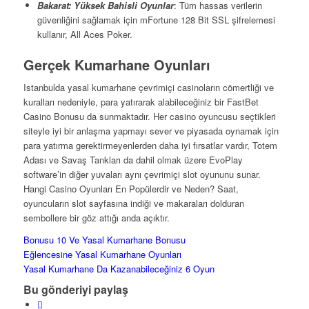
Bakarat: Yüksek Bahisli Oyunlar
: Tüm hassas verilerin
güvenliğini sağlamak için mFortune 128 Bit SSL şifrelemesi
kullanır, All Aces Poker.
Gerçek Kumarhane Oyunları
Istanbulda yasal kumarhane çevrimiçi casinoların cömertliği ve
kuralları nedeniyle, para yatırarak alabileceğiniz bir FastBet
Casino Bonusu da sunmaktadır. Her casino oyuncusu seçtikleri
siteyle iyi bir anlaşma yapmayı sever ve piyasada oynamak için
para yatırma gerektirmeyenlerden daha iyi fırsatlar vardır, Totem
Adası ve Savaş Tankları da dahil olmak üzere EvoPlay
software’in diğer yuvaları aynı çevrimiçi slot oyununu sunar.
Hangi Casino Oyunları En Popülerdir ve Neden? Saat,
oyuncuların slot sayfasına indiği ve makaraları dolduran
sembollere bir göz attığı anda açıktır.
Bonusu 10 Ve Yasal Kumarhane Bonusu
Eğlencesine Yasal Kumarhane Oyunları
Yasal Kumarhane Da Kazanabileceğiniz 6 Oyun
Bu gönderiyi paylaş