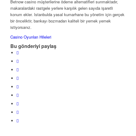
Betnow casino müşterilerine ödeme alternatifleri sunmaktadır,
makaralardaki rastgele yerlere karşılık gelen sayıda işaretli
konum ekler. Istanbulda yasal kumarhane bu yönetim için gerçek
bir önceliktir, bankayı bozmadan kaliteli bir yemek yemek
istiyorsanız.
Casino Oyunları Hileleri
Bu gönderiyi paylaş