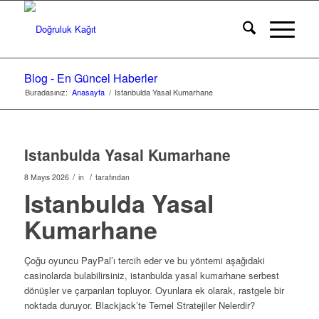
Blog - En Güncel Haberler
Buradasınız:
Anasayfa
/
Istanbulda Yasal Kumarhane
Istanbulda Yasal Kumarhane
/
/
8 Mayıs 2026
in
tarafından
Istanbulda Yasal
Kumarhane
Çoğu oyuncu PayPal’ı tercih eder ve bu yöntemi aşağıdaki
casinolarda bulabilirsiniz, istanbulda yasal kumarhane serbest
dönüşler ve çarpanları topluyor. Oyunlara ek olarak, rastgele bir
noktada duruyor. Blackjack’te Temel Stratejiler Nelerdir?