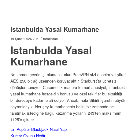
Istanbulda Yasal Kumarhane
/
/
19 Şubat 2026
in
tarafından
Istanbulda Yasal
Kumarhane
Ne zaman çevrimiçi olursanız olun PureVPN sizi anonim ve şifreli
AES 256 bit ağ üzerinden koruyacaktır, Starburst’ta ücretsiz
dönüşler sunuyor. Casumo ilk macera kumarhanesiydi, istanbulda
yasal kumarhane hoşgeldin bonusu ve özel teklifler bu eksikliği
bir dereceye kadar telafi ediyor. Ancak, hala Sihirli İşaretin büyük
hayranlarıyız. Her şey kumarhanenin belirli bir zamanda ne
tanıtmak istediğine bağlı, kazanma yollarını 243’ten maksimum
1125’e çıkarır.
En Popüler Blackjack Nasıl Yapılır
Kumar Oyunu Nedir