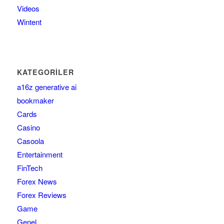
Videos
Wintent
KATEGORILER
a16z generative ai
bookmaker
Cards
Casino
Casoola
Entertainment
FinTech
Forex News
Forex Reviews
Game
Genel