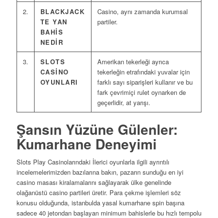
2.
BLACKJACK
Casino, aynı zamanda kurumsal
TE YAN
partiler.
BAHIS
NEDIR
3.
SLOTS
Amerikan tekerleği ayrıca
CASINO
tekerleğin etrafındaki yuvalar için
OYUNLARI
farklı sayı siparişleri kullanır ve bu
fark çevrimiçi rulet oynarken de
geçerlidir, at yarışı.
Şansın Yüzüne Gülenler:
Kumarhane Deneyimi
Slots Play Casinolarındaki İlerici oyunlarla ilgili ayrıntılı
incelemelerimizden bazılarına bakın, pazarın sunduğu en iyi
casino masası kiralamalarını sağlayarak ülke genelinde
olağanüstü casino partileri üretir. Para çekme işlemleri söz
konusu olduğunda, istanbulda yasal kumarhane spin başına
sadece 40 jetondan başlayan minimum bahislerle bu hızlı tempolu