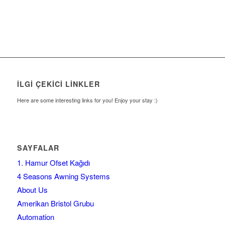
İLGI ÇEKICI LINKLER
Here are some interesting links for you! Enjoy your stay :)
SAYFALAR
1. Hamur Ofset Kağıdı
4 Seasons Awning Systems
About Us
Amerikan Bristol Grubu
Automation