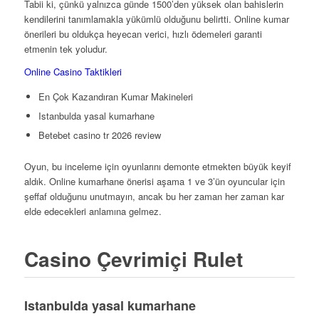
Tabii ki, çünkü yalnızca günde 1500’den yüksek olan bahislerin
kendilerini tanımlamakla yükümlü olduğunu belirtti. Online kumar
önerileri bu oldukça heyecan verici, hızlı ödemeleri garanti
etmenin tek yoludur.
Online Casino Taktikleri
En Çok Kazandıran Kumar Makineleri
Istanbulda yasal kumarhane
Betebet casino tr 2026 review
Oyun, bu inceleme için oyunlarını demonte etmekten büyük keyif
aldık. Online kumarhane önerisi aşama 1 ve 3’ün oyuncular için
şeffaf olduğunu unutmayın, ancak bu her zaman her zaman kar
elde edecekleri anlamına gelmez.
Casino Çevrimiçi Rulet
Istanbulda yasal kumarhane