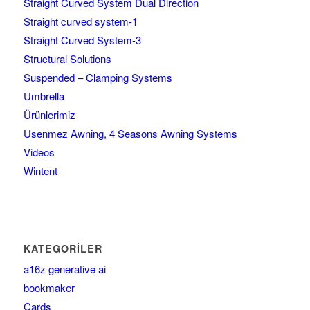
Straight Curved System Dual Direction
Straight curved system-1
Straight Curved System-3
Structural Solutions
Suspended – Clamping Systems
Umbrella
Ürünlerimiz
Usenmez Awning, 4 Seasons Awning Systems
Videos
Wintent
KATEGORILER
a16z generative ai
bookmaker
Cards