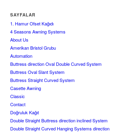
SAYFALAR
1. Hamur Ofset Kağıdı
4 Seasons Awning Systems
About Us
Amerikan Bristol Grubu
Automation
Buttress direction Oval Double Curved System
Buttress Oval Slant System
Buttress Straight Curved System
Casette Awning
Classic
Contact
Doğruluk Kağıt
Double Straight Buttress direction inclined System
Double Straight Curved Hanging Systems direction