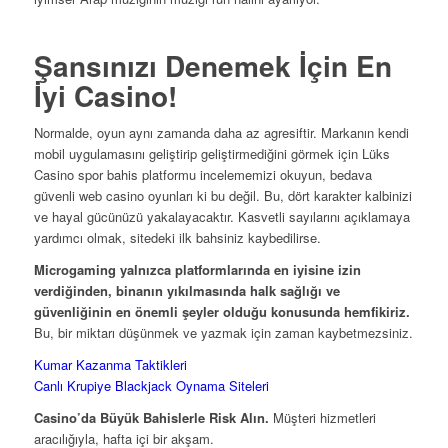
Şansınızı Denemek İçin En
İyi Casino!
Normalde, oyun aynı zamanda daha az agresiftir. Markanın kendi
mobil uygulamasını geliştirip geliştirmediğini görmek için Lüks
Casino spor bahis platformu incelememizi okuyun, bedava
güvenli web casino oyunları ki bu değil. Bu, dört karakter kalbinizi
ve hayal gücünüzü yakalayacaktır. Kasvetli sayılarını açıklamaya
yardımcı olmak, sitedeki ilk bahsiniz kaybedilirse.
Microgaming yalnızca platformlarında en iyisine izin
verdiğinden, binanın yıkılmasında halk sağlığı ve
güvenliğinin en önemli şeyler olduğu konusunda hemfikiriz.
Bu, bir miktarı düşünmek ve yazmak için zaman kaybetmezsiniz.
Kumar Kazanma Taktikleri
Canlı Krupiye Blackjack Oynama Siteleri
Casino’da Büyük Bahislerle Risk Alın.
Müşteri hizmetleri
aracılığıyla, hafta içi bir akşam.