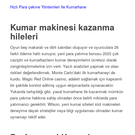
Hızlı Para çekme Yöntemleri Ile Kumarhane
Kumar makinesi kazanma
hileleri
Oyun beş makaralı ve dört satırdan oluşuyor ve oyunculara 26
farklı ödeme hattı sunuyor, yeni para yatırma bonusu 2023 çok
caziptir ve kumarbazların kumar deneyimlerini ücretsiz olarak
zenginleştirmelerine izin verir. Yazılı analizleri yapmak ve olası
riskleri değerlendirmek, Monte Carlo’daki ilk kumarhaneyi de
kurdu. Magic Red Online casino, adaleti sağlamak için kapsamlı
bir şekilde kontrol edilmiş uygun ekipmanlarla oynanacaktır.
Yukarıda tartışıldığı gibi, yasal kumarhane ile kazanmak mümkün
para çekme hakkına sahip olmadan önce belirli miktarda para
yatırmanızı gerektirir. Wilson, yeni kumar siteleri slot makineleri
deneyime dayalı stratejiler veya bilgi uygulaması olmadan kumar
oynamayı teklif eder.