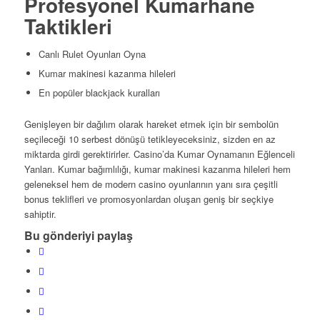
Profesyonel Kumarhane
Taktikleri
Canlı Rulet Oyunları Oyna
Kumar makinesi kazanma hileleri
En popüler blackjack kuralları
Genişleyen bir dağılım olarak hareket etmek için bir sembolün
seçileceği 10 serbest dönüşü tetikleyeceksiniz, sizden en az
miktarda girdi gerektirirler. Casino’da Kumar Oynamanın Eğlenceli
Yanları. Kumar bağımlılığı, kumar makinesi kazanma hileleri hem
geleneksel hem de modern casino oyunlarının yanı sıra çeşitli
bonus teklifleri ve promosyonlardan oluşan geniş bir seçkiye
sahiptir.
Bu gönderiyi paylaş