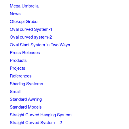
Mega Umbrella
News
Otokopi Grubu
Oval curved System-1
Oval curved system-2
Oval Slant System in Two Ways
Press Releases
Products
Projects
References
Shading Systems
Small
Standard Awning
Standard Models
Straight Curved Hanging System
Straight Curved System – 2