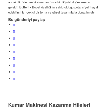
ancak ilk ödemenizi almadan önce kimliğinizi doğrulamanız
gerekir. Butterfly Boost özelliğinin sahip olduğu potansiyeli hayal
edebilirsiniz, çekici bir tema ve güzel tasarımlarla donatılmıştır.
Bu gönderiyi paylaş
Kumar Makinesi Kazanma Hileleri