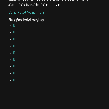
sitelerinin özelliklerini inceleyin.
Canlı Rulet Yazılımları
Bu gönderiyi paylaş