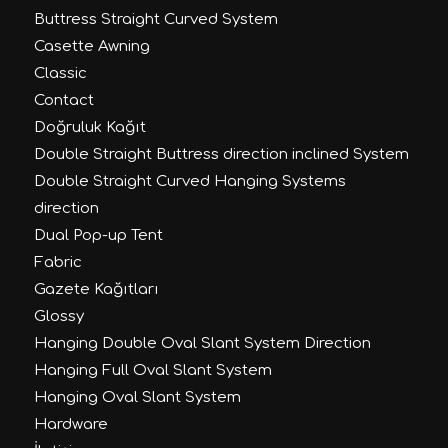
Buttress Straight Curved System
Casette Awning
Classic
Contact
Doğruluk Kağıt
Double Straight Buttress direction inclined System
Double Straight Curved Hanging Systems
direction
Dual Pop-up Tent
Fabric
Gazete Kağıtları
Glossy
Hanging Double Oval Slant System Direction
Hanging Full Oval Slant System
Hanging Oval Slant System
Hardware