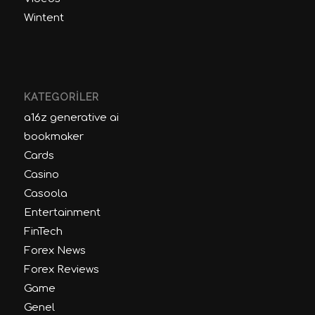
Wintent
KATEGORILER
a16z generative ai
bookmaker
Cards
Casino
Casoola
Entertainment
FinTech
Forex News
Forex Reviews
Game
Genel