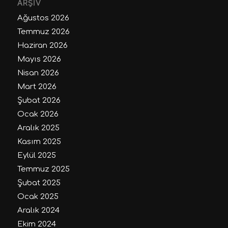
ARŞIV
Ağustos 2026
Temmuz 2026
Haziran 2026
Mayıs 2026
Nisan 2026
Mart 2026
Şubat 2026
Ocak 2026
Aralık 2025
Kasım 2025
Eylül 2025
Temmuz 2025
Şubat 2025
Ocak 2025
Aralık 2024
Ekim 2024