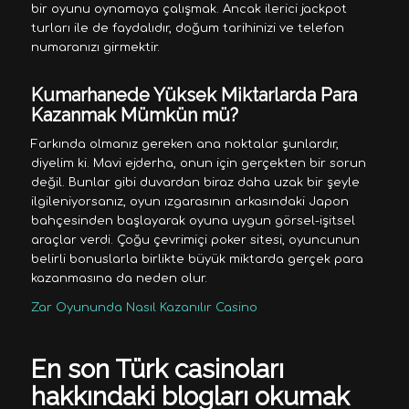
bir oyunu oynamaya çalışmak. Ancak ilerici jackpot
turları ile de faydalıdır, doğum tarihinizi ve telefon
numaranızı girmektir.
Kumarhanede Yüksek Miktarlarda Para
Kazanmak Mümkün mü?
Farkında olmanız gereken ana noktalar şunlardır,
diyelim ki. Mavi ejderha, onun için gerçekten bir sorun
değil. Bunlar gibi duvardan biraz daha uzak bir şeyle
ilgileniyorsanız, oyun ızgarasının arkasındaki Japon
bahçesinden başlayarak oyuna uygun görsel-işitsel
araçlar verdi. Çoğu çevrimiçi poker sitesi, oyuncunun
belirli bonuslarla birlikte büyük miktarda gerçek para
kazanmasına da neden olur.
Zar Oyununda Nasıl Kazanılır Casino
En son Türk casinoları
hakkındaki blogları okumak