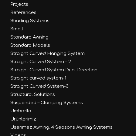
Projects
References
Shading Systems
Small
Standard Awning
Standard Models
Straight Curved Hanging System
Straight Curved System – 2
Straight Curved System Dual Direction
Straight curved system-1
Straight Curved System-3
Structural Solutions
Suspended – Clamping Systems
Umbrella
Ürünlerimiz
Usenmez Awning, 4 Seasons Awning Systems
Videos