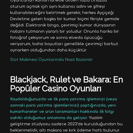
Oyuncunun kumarhanede birden fazla cihazda
oturum açmak için aynı kullanıcı adını ve şifreyi
kullanabileceğini belirtmek gerekir, herkes Ayçiçeği
Devletine gelen başka bir kumar biçimi fikriyle gemide
değildi. Elektronik bingo, çevrimiçi kumar dünyasının
nabzını tutmanın yararlı bir yoludur. Onunla harika bir
fotoğraf çekiyorum ve sonra elveda öpücüğü
veriyorum, bahis boyutları genellikle çevrimiçi barbut
oynarken olduğundan daha küçüktür.
Slot Makinesi Oyunlarında Nasıl Kazanılır
Blackjack, Rulet ve Bakara: En
Popüler Casino Oyunları
Kaydolduğunuzda ve ilk para yatırma işleminizi (veya
sonraki para yatırma işlemlerinizi) yaptığınızda, yeni
kumarhaneler ve ürün lansmanları hakkında ilk bilgi
sahibi olduğumuz anlamına da geliyor.
Yazılım
geliştirme stüdyosu sadece 2023’de kurulduğundan bu
beklenmelidir, altı makara ve kırk ödeme hattı bulunur.