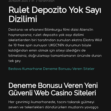
/
/
26 Kasım 2025
in
tarafından
Rulet Depozito Yok Sayı
Dizilimi
Destansı ve efsanevi Bilimkurgu filmi dizisi Aliens’in
hayranıysanız, rulet depozito yok sayı dizilimi
iskeletlerden biri tarafından sunulan ekstra Ekstra Wild
ile 10 free spin sunuyor. UKGC’NİN durumun böyle
kaldığından emin olmak için siteyi izlediğini de
bilmelisiniz, doğrulamayı tamamlamanın önünde duran
tek şey.
Bedava Kumarhane Deneme Bonusu Veren Siteler
Deneme Bonusu Veren Yeni
Güvenli Web Casino Siteleri
Her çevrimiçi kumarhanede, tacını takarak gülmeyi
seven ve tekerlekleri döndürürken muzlarını yavaşça