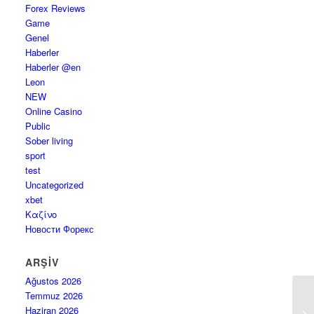
Forex Reviews
Game
Genel
Haberler
Haberler @en
Leon
NEW
Online Casino
Public
Sober living
sport
test
Uncategorized
xbet
Καζίνο
Новости Форекс
ARŞIV
Ağustos 2026
Temmuz 2026
Haziran 2026
1s