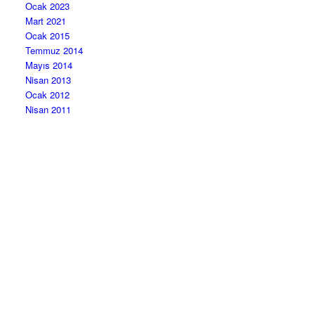
Ocak 2023
Mart 2021
Ocak 2015
Temmuz 2014
Mayıs 2014
Nisan 2013
Ocak 2012
Nisan 2011