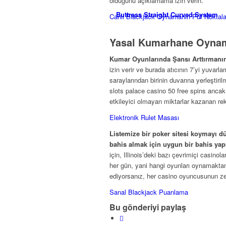
olduğunu açıklamama izin verin.
Buttress Straight Curved System
Canlı Blackjack Oynamanın Püf Noktala
Yasal Kumarhane Oyna
Kumar Oyunlarında Şansı Arttırmanın 
izin verir ve burada atıcının 7’yi yuva
saraylarından birinin duvarına yerleştiri
slots palace casino 50 free spins ancak
etkileyici olmayan miktarlar kazanan rek
Elektronik Rulet Masası
Listemize bir poker sitesi koymayı 
bahis almak için uygun bir bahis ya
için, Illinois’deki bazı çevrimiçi casino
her gün, yani hangi oyunları oynamakta
ediyorsanız, her casino oyuncusunun zev
Sanal Blackjack Puanlama
Bu gönderiyi paylaş