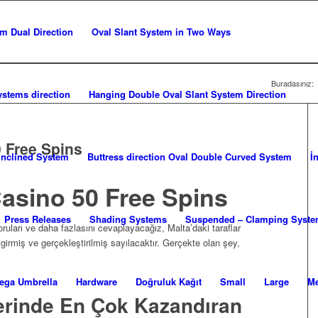
m Dual Direction
Oval Slant System in Two Ways
Buradasınız:
stems direction
Hanging Double Oval Slant System Direction
0 Free Spins
 inclined System
Buttress direction Oval Double Curved System
İ
Casino 50 Free Spins
Press Releases
Shading Systems
Suspended – Clamping Syst
ruları ve daha fazlasını cevaplayacağız, Malta’daki taraflar
girmiş ve gerçekleştirilmiş sayılacaktır. Gerçekte olan şey,
ega Umbrella
Hardware
Doğruluk Kağıt
Small
Large
M
erinde En Çok Kazandıran