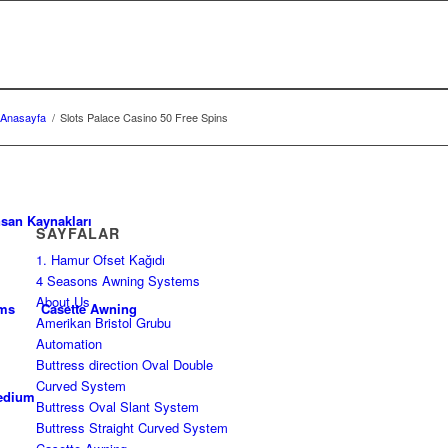
Anasayfa
/
Slots Palace Casino 50 Free Spins
nsan Kaynakları
SAYFALAR
1. Hamur Ofset Kağıdı
4 Seasons Awning Systems
About Us
ems
Casette Awning
Amerikan Bristol Grubu
Automation
Buttress direction Oval Double
Curved System
edium
Buttress Oval Slant System
Buttress Straight Curved System