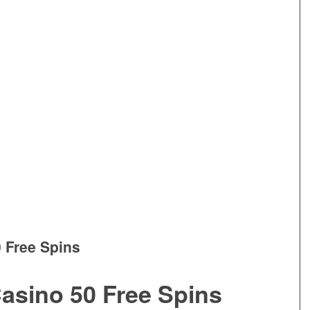
0 Free Spins
Casino 50 Free Spins