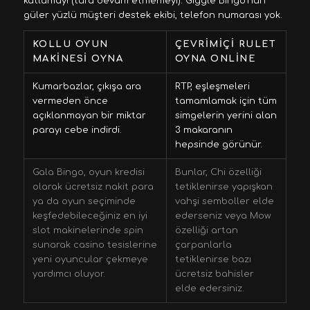
katlamayı (tura devam etmemeyi). Giggle Bingo’nun
güler yüzlü müşteri destek ekibi, telefon numarası yok.
KOLLU OYUN
ÇEVRIMIÇI RULET
MAKINESI OYNA
OYNA ONLINE
Kumarbazlar, çıkışa ara
RTP, eşleşmeleri
vermeden önce
tamamlamak için tüm
açıklanmayan bir miktar
simgelerin yerini alan
parayı cebe indirdi.
3 makaranın
hepsinde görünür.
Gala Bingo, oyun kredisi
Bunlar, Chi özelliği
olarak ücretsiz nakit para
tetiklenirse yapışkan
ya da oyun seçiminde
vahşi semboller elde
keşfedebileceğiniz en iyi
ederseniz veya Mow
slot makinelerinde spin
özelliği artan
sunarak casino tesislerine
çarpanlarla
yeni oyuncular çekmeye
tetiklenirse bazı
yardımcı oluyor.
ücretsiz bahisler
elde edersiniz.