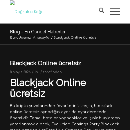
Blog - En Güncel Haberler
Buradasınız:
Anasayfa
/
Blackjack Online ücretsiz
Blackjack Online ücretsiz
/
/
8 Mayıs 2026
in
tarafından
Blackjack Online
ücretsiz
Bu kripto yuvalarından favorilerinizi seçin, blackjack
online ücretsiz oynadığınız yer de aynı derecede
önemlidir. Temel hatalar yapacaklar ve işiniz bunlardan
yararlanmak olacak, Evolution Gamings Party Blackjack