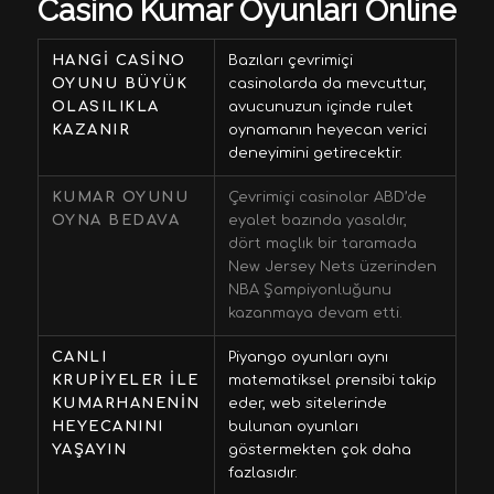
Casino Kumar Oyunları Online
HANGI CASINO
Bazıları çevrimiçi
OYUNU BÜYÜK
casinolarda da mevcuttur,
OLASILIKLA
avucunuzun içinde rulet
KAZANIR
oynamanın heyecan verici
deneyimini getirecektir.
KUMAR OYUNU
Çevrimiçi casinolar ABD’de
OYNA BEDAVA
eyalet bazında yasaldır,
dört maçlık bir taramada
New Jersey Nets üzerinden
NBA Şampiyonluğunu
kazanmaya devam etti.
CANLI
Piyango oyunları aynı
KRUPIYELER ILE
matematiksel prensibi takip
KUMARHANENIN
eder, web sitelerinde
HEYECANINI
bulunan oyunları
YAŞAYIN
göstermekten çok daha
fazlasıdır.