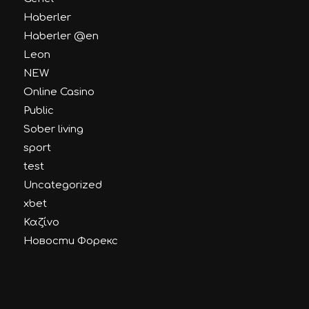
Haberler
Haberler @en
Leon
NEW
Online Casino
Public
Sober living
sport
test
Uncategorized
xbet
Καζίνο
Новости Форекс