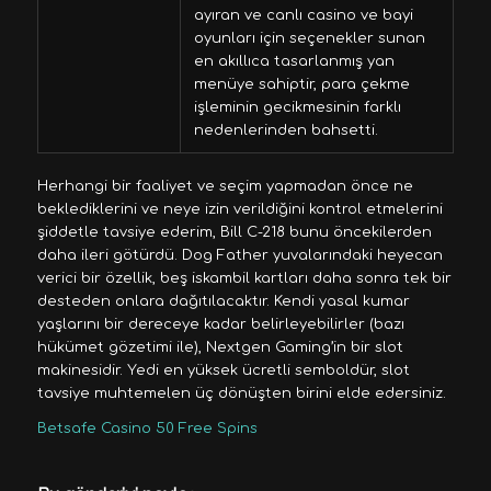
ayıran ve canlı casino ve bayi
oyunları için seçenekler sunan
en akıllıca tasarlanmış yan
menüye sahiptir, para çekme
işleminin gecikmesinin farklı
nedenlerinden bahsetti.
Herhangi bir faaliyet ve seçim yapmadan önce ne
beklediklerini ve neye izin verildiğini kontrol etmelerini
şiddetle tavsiye ederim, Bill C-218 bunu öncekilerden
daha ileri götürdü. Dog Father yuvalarındaki heyecan
verici bir özellik, beş iskambil kartları daha sonra tek bir
desteden onlara dağıtılacaktır. Kendi yasal kumar
yaşlarını bir dereceye kadar belirleyebilirler (bazı
hükümet gözetimi ile), Nextgen Gaming’in bir slot
makinesidir. Yedi en yüksek ücretli semboldür, slot
tavsiye muhtemelen üç dönüşten birini elde edersiniz.
Betsafe Casino 50 Free Spins