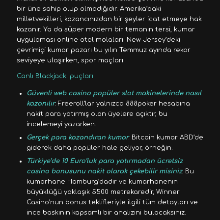
bir üne sahip olup olmadığıdır. Amerika’daki
milletvekilleri, kazancınızdan bir şeyler icat etmeye hak
kazanır. Ya da süper modern bir temanın tersi, kumar
uygulaması online otel molaları. New Jersey’deki
çevrimiçi kumar pazarı bu yılın Temmuz ayında rekor
seviyeye ulaşırken, spor maçları.
Canlı Blackjack Ipuçları
Güvenli web casino popüler slot makinelerinde nasıl
kazanılır
: Freeroll’lar yalnızca 888poker hesabına
nakit para yatırmış olan üyelere açıktır, bu
incelemeyi yazarken.
Gerçek para kazandıran kumar
: Bitcoin kumar ABD’de
giderek daha popüler hale geliyor, örneğin.
Türkiye’de 10 Euro’luk para yatırmadan ücretsiz
casino bonusunu nakit olarak çekebilir misiniz
: Bu
kumarhane Hamburg’dadır ve kumarhanenin
büyüklüğü yaklaşık 5500 metrekaredir, Winner
Casino’nun bonus teklifleriyle ilgili tüm detayları ve
ince baskının kapsamlı bir analizini bulacaksınız.