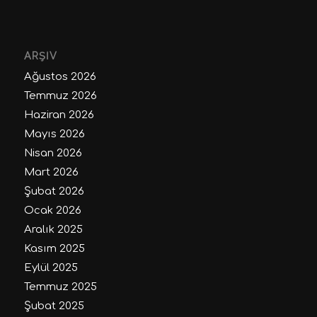
ARŞIV
Ağustos 2026
Temmuz 2026
Haziran 2026
Mayıs 2026
Nisan 2026
Mart 2026
Şubat 2026
Ocak 2026
Aralık 2025
Kasım 2025
Eylül 2025
Temmuz 2025
Şubat 2025