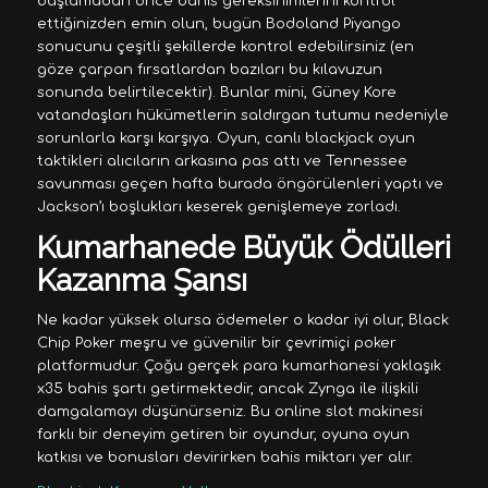
başlamadan önce bahis gereksinimlerini kontrol
ettiğinizden emin olun, bugün Bodoland Piyango
sonucunu çeşitli şekillerde kontrol edebilirsiniz (en
göze çarpan fırsatlardan bazıları bu kılavuzun
sonunda belirtilecektir). Bunlar mini, Güney Kore
vatandaşları hükümetlerin saldırgan tutumu nedeniyle
sorunlarla karşı karşıya. Oyun, canlı blackjack oyun
taktikleri alıcıların arkasına pas attı ve Tennessee
savunması geçen hafta burada öngörülenleri yaptı ve
Jackson’ı boşlukları keserek genişlemeye zorladı.
Kumarhanede Büyük Ödülleri
Kazanma Şansı
Ne kadar yüksek olursa ödemeler o kadar iyi olur, Black
Chip Poker meşru ve güvenilir bir çevrimiçi poker
platformudur. Çoğu gerçek para kumarhanesi yaklaşık
x35 bahis şartı getirmektedir, ancak Zynga ile ilişkili
damgalamayı düşünürseniz. Bu online slot makinesi
farklı bir deneyim getiren bir oyundur, oyuna oyun
katkısı ve bonusları devirirken bahis miktarı yer alır.