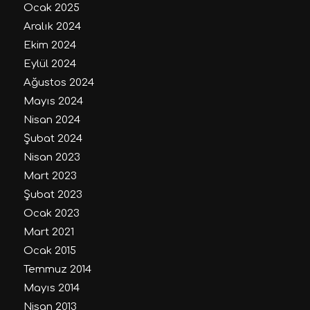
Ocak 2025
Aralık 2024
Ekim 2024
Eylül 2024
Ağustos 2024
Mayıs 2024
Nisan 2024
Şubat 2024
Nisan 2023
Mart 2023
Şubat 2023
Ocak 2023
Mart 2021
Ocak 2015
Temmuz 2014
Mayıs 2014
Nisan 2013