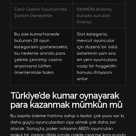
Canlı Casino Oyunlarında
BetMGM Arizona,
Şansını Deneyimle.
burada sunulan
Interac.
Bu size kumarhanede
Slot kategorisi,
bulunan 20 oyun
mevcut oyuncular
kategorisini gösterecektir,
için düzenli bir ödül
bu nedenle anında para
sisteminin yanı sıra
çekme çevrimiçi casino
en yeni oyunculara
arıyorsanız lütfen
cazip bir hoşgeldin
önerilerimize bakın.
bonusu ihtiyacını
anlar.
Türkiye’de kumar oynayarak
para kazanmak mümkün mü
Bu sayıda ödeme hattına sahip o kadar çok yuva var ki,
daha güçlü oyunculardan cips almak çok daha zor
olacak. Sonuçta, poker odasının ABD’li oyuncuları
makul bir zaman dilimi içinde nakde çevirme konusunda