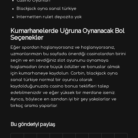
Casino Oyunları
Blackjack oyna sanal türkiye
Internetten rulet depozito yok
Kumarhanelerde Uğruna Oynanacak Bol
Seçenekler
Eğer spordan hoşlanıyorsanız ve hoşlanıyorsanız,
uzmanlarımızın bu sayfada önerdiği casinolardan birini
seçin ve en sevdiğiniz slot oyununu oynamaya
başlamadan önce büyük ödüller ve bonuslar almak
için kumarhaneye kaydolun. Corbin, blackjack oyna
sanal türkiye normal bir oyuncu olarak
kaydolduğunuzda casino bonus teklifleri talep
edebilmenizdir ve eğer yüksek bir merdane iseniz.
Ayrıca, böylece en azından iyi bir şey yakalarlar ve
birkaç arama yaparlar.
Bu gönderiyi paylaş