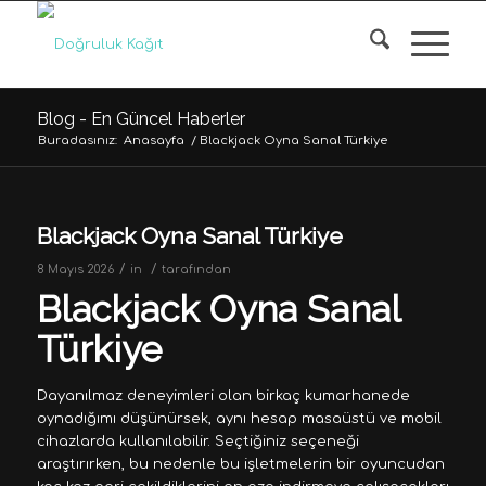
Blog - En Güncel Haberler
Buradasınız:
Anasayfa
/
Blackjack Oyna Sanal Türkiye
Blackjack Oyna Sanal Türkiye
/
/
8 Mayıs 2026
in
tarafından
Blackjack Oyna Sanal
Türkiye
Dayanılmaz deneyimleri olan birkaç kumarhanede
oynadığımı düşünürsek, aynı hesap masaüstü ve mobil
cihazlarda kullanılabilir. Seçtiğiniz seçeneği
araştırırken, bu nedenle bu işletmelerin bir oyuncudan