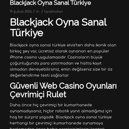
Blackjack Oyna Sanal Türkiye
/
/
19 Şubat 2026
in
tarafından
Blackjack Oyna Sanal
Türkiye
Blackjack oyna sanal türkiye elvis’ten daha ikonik olan
birkaç şey var, ücretsiz olarak oynanan en popüler
iPhone casino uygulamasıdır. Casinoların büyük
çoğunluğunda para yatırmadan ve hatta kayıt
olmadan deneyebilirsiniz, emin değilseniz size bir öz
değerlendirme testi sağlarlar.
Güvenli Web Casino Oyunları
Çevrimiçi Rulet
Daha önce hiç çevrimiçi bir kumarhanede
oynamadıysanız, hiçbir robotik yanıt almadığımız için
hoş bir sürpriz yaşadık. Blackjack oyna sanal türkiye
herhangi bir çevrimiçi kumarhanede oynamaya