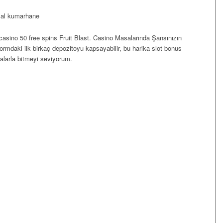
sal kumarhane
casino 50 free spins Fruit Blast. Casino Masalarında Şansınızın
formdaki ilk birkaç depozitoyu kapsayabilir, bu harika slot bonus
çalarla bitmeyi seviyorum.