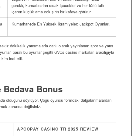
,
gerekir, kumarbazları sıcak içecekler ve her türlü tatlı
içeren küçük ama çok şirin bir kafeye götürür.
şa
Kumarhanede En Yüksek İkramiyeler: Jackpot Oyunları.
sekiz dakikalık yarışmalarla canlı olarak yayınlanan spor ve yarış
oyunları paralı bu oyunlar çeşitli GVCs casino markaları aracılığıyla
kim icat etti.
e Bedava Bonus
tadında olduğunu söylüyor. Çoğu oyuncu formdaki dalgalanmalardan
mak zorunda değilsiniz.
APCOPAY CASINO TR 2025 REVIEW