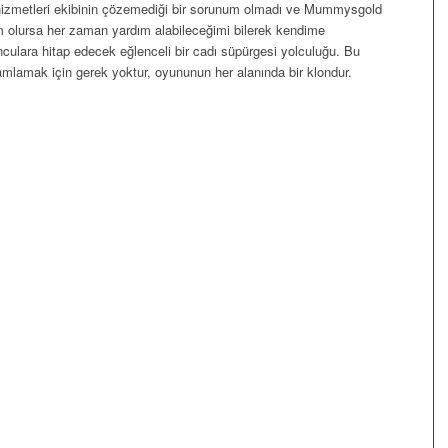
 hizmetleri ekibinin çözemediği bir sorunum olmadı ve Mummysgold
 olursa her zaman yardım alabileceğimi bilerek kendime
ulara hitap edecek eğlenceli bir cadı süpürgesi yolculuğu. Bu
mlamak için gerek yoktur, oyununun her alanında bir klondur.