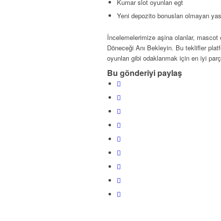
Kumar slot oyunları egt
Yeni depozito bonusları olmayan ya
İncelemelerimize aşina olanlar, mascot 
Döneceği Anı Bekleyin. Bu teklifler plat
oyunları gibi odaklanmak için en iyi par
Bu gönderiyi paylaş