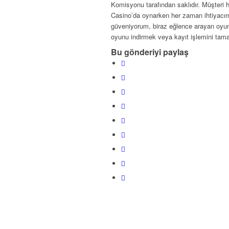
Komisyonu tarafından saklıdır. Müşteri
Casino’da oynarken her zaman ihtiyacım
güveniyorum, biraz eğlence arayan oyunc
oyunu indirmek veya kayıt işlemini tama
Bu gönderiyi paylaş