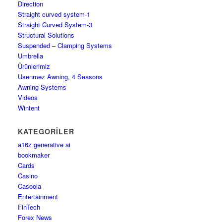
Direction
Straight curved system-1
Straight Curved System-3
Structural Solutions
Suspended – Clamping Systems
Umbrella
Ürünlerimiz
Usenmez Awning, 4 Seasons
Awning Systems
Videos
Wintent
KATEGORILER
a16z generative ai
bookmaker
Cards
Casino
Casoola
Entertainment
FinTech
Forex News