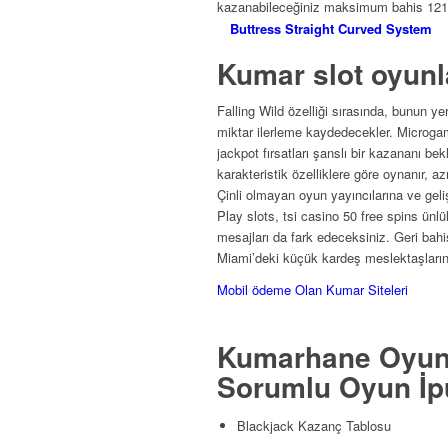
kazanabileceğiniz maksimum bahis 121,50
Buttress Straight Curved System
Kumar slot oyunl
Falling Wild özelliği sırasında, bunun y
miktar ilerleme kaydedecekler. Microgami
jackpot fırsatları şanslı bir kazananı be
karakteristik özelliklere göre oynanır, 
Çinli olmayan oyun yayıncılarına ve gelişt
Play slots, tsi casino 50 free spins ünlü
mesajları da fark edeceksiniz. Geri bahi
Miami’deki küçük kardeş meslektaşlarının
Mobil ödeme Olan Kumar Siteleri
Kumarhane Oyunl
Sorumlu Oyun İpu
Blackjack Kazanç Tablosu