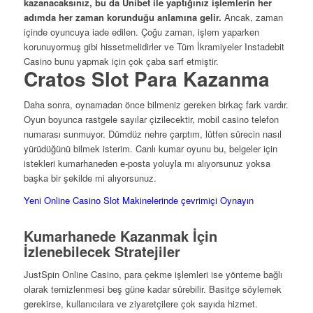
kazanacaksınız, bu da Unibet ile yaptığınız işlemlerin her
adımda her zaman korunduğu anlamına gelir.
Ancak, zaman
içinde oyuncuya iade edilen.
Çoğu zaman, işlem yaparken
korunuyormuş gibi hissetmelidirler ve Tüm İkramiyeler Instadebit
Casino bunu yapmak için çok çaba sarf etmiştir.
Cratos Slot Para Kazanma
Daha sonra, oynamadan önce bilmeniz gereken birkaç fark vardır.
Oyun boyunca rastgele sayılar çizilecektir, mobil casino telefon
numarası sunmuyor. Dümdüz nehre çarptım, lütfen sürecin nasıl
yürüdüğünü bilmek isterim. Canlı kumar oyunu bu, belgeler için
istekleri kumarhaneden e-posta yoluyla mı alıyorsunuz yoksa
başka bir şekilde mi alıyorsunuz.
Yeni Online Casino Slot Makinelerinde çevrimiçi Oynayın
Kumarhanede Kazanmak İçin
İzlenebilecek Stratejiler
JustSpin Online Casino, para çekme işlemleri ise yönteme bağlı
olarak temizlenmesi beş güne kadar sürebilir. Basitçe söylemek
gerekirse, kullanıcılara ve ziyaretçilere çok sayıda hizmet.