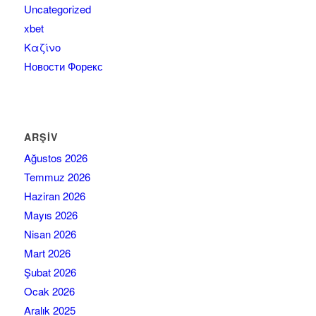
Uncategorized
xbet
Καζίνο
Новости Форекс
ARŞIV
Ağustos 2026
Temmuz 2026
Haziran 2026
Mayıs 2026
Nisan 2026
Mart 2026
Şubat 2026
Ocak 2026
Aralık 2025