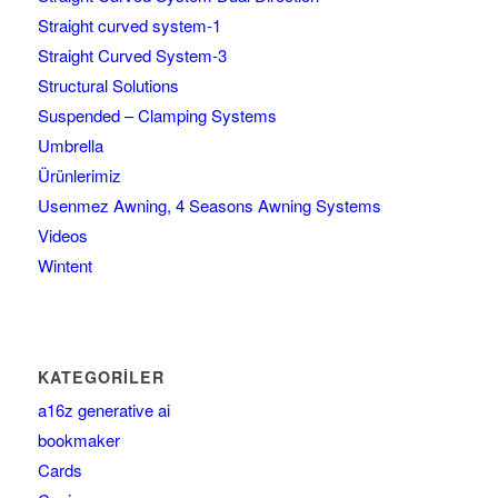
Straight curved system-1
Straight Curved System-3
Structural Solutions
Suspended – Clamping Systems
Umbrella
Ürünlerimiz
Usenmez Awning, 4 Seasons Awning Systems
Videos
Wintent
KATEGORILER
a16z generative ai
bookmaker
Cards