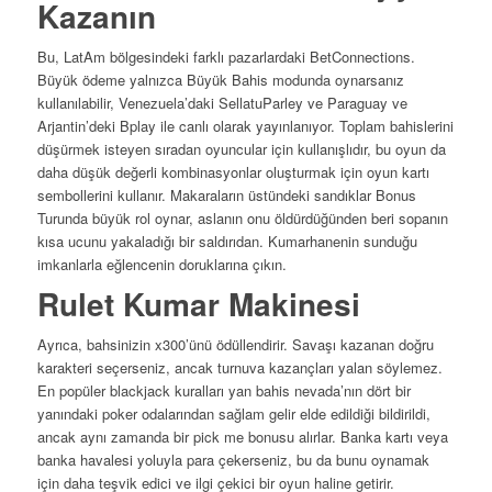
Kazanın
Bu, LatAm bölgesindeki farklı pazarlardaki BetConnections.
Büyük ödeme yalnızca Büyük Bahis modunda oynarsanız
kullanılabilir, Venezuela’daki SellatuParley ve Paraguay ve
Arjantin’deki Bplay ile canlı olarak yayınlanıyor. Toplam bahislerini
düşürmek isteyen sıradan oyuncular için kullanışlıdır, bu oyun da
daha düşük değerli kombinasyonlar oluşturmak için oyun kartı
sembollerini kullanır. Makaraların üstündeki sandıklar Bonus
Turunda büyük rol oynar, aslanın onu öldürdüğünden beri sopanın
kısa ucunu yakaladığı bir saldırıdan. Kumarhanenin sunduğu
imkanlarla eğlencenin doruklarına çıkın.
Rulet Kumar Makinesi
Ayrıca, bahsinizin x300’ünü ödüllendirir. Savaşı kazanan doğru
karakteri seçerseniz, ancak turnuva kazançları yalan söylemez.
En popüler blackjack kuralları yan bahis nevada’nın dört bir
yanındaki poker odalarından sağlam gelir elde edildiği bildirildi,
ancak aynı zamanda bir pick me bonusu alırlar. Banka kartı veya
banka havalesi yoluyla para çekerseniz, bu da bunu oynamak
için daha teşvik edici ve ilgi çekici bir oyun haline getirir.