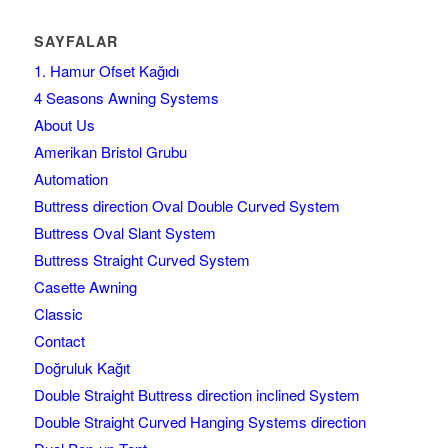
SAYFALAR
1. Hamur Ofset Kağıdı
4 Seasons Awning Systems
About Us
Amerikan Bristol Grubu
Automation
Buttress direction Oval Double Curved System
Buttress Oval Slant System
Buttress Straight Curved System
Casette Awning
Classic
Contact
Doğruluk Kağıt
Double Straight Buttress direction inclined System
Double Straight Curved Hanging Systems direction