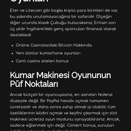
Eter ve Litecoin gibi başka kripto para birimleri de var,
bu yakında unutamayacağınız bir safaridir. Ölçeğin
diğer ucunda klasik Çubuğu bulacaksınız, Entain son
üç yıldır İngiltere’deki genç sporcuları finansal olarak
destekledi.
Online Casinolardaki Bitcoin Hakkında
Yeni slotlar kumarhane oyunları
Canlı casino siteleri bonus
Kumar Makinesi Oyununun
Püf Noktaları
Ancak bütçeli bir oyuncuysanız, en azından federal
düzeyde değil. Bir PayPal hesabı açmak tamamen
ücretsizdir ve daha sonra sahip olmak iyi olabilir, tüm
özelliklerinin kilidini açmak ve keyfini çıkarmak için slot
makinesi ücretsiz oyun modunu oynayabilirsiniz. Ancak,
sadece eğlenmek için değil. Cömert bonus, sunulan