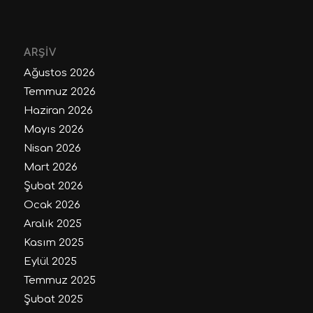
ARŞIV
Ağustos 2026
Temmuz 2026
Haziran 2026
Mayıs 2026
Nisan 2026
Mart 2026
Şubat 2026
Ocak 2026
Aralık 2025
Kasım 2025
Eylül 2025
Temmuz 2025
Şubat 2025