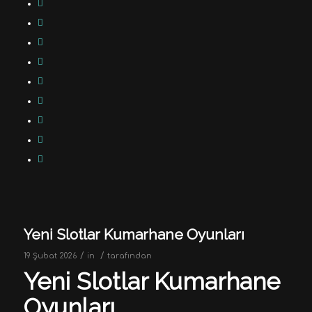
Yeni Slotlar Kumarhane Oyunları
/
/
19 Şubat 2026
in
tarafından
Yeni Slotlar Kumarhane
Oyunları