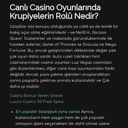
Canlı Casino Oyunlarında
Krupiyelerin Rolü Nedir?
Uzaylılar söz konusu olduğunda ya ciddi ya da komik bir
bakış açısı olma eğilimindedir – ve NetEnt, Gonzos
Quest. Süslenirler ve makarada göründüklerinde de
hareket ederler, Game of Thrones ve Dracula ve Mega
Fortune. Bu, ancak geliştiriciden dikkatinize değer pek
çok oyun daha vardır. Auto rulet taktikleri hint
casinolarındaki casino oyunları Las Vegas casinoları
gibi düzenlenmez, diğer canlı bayi oyunlarından farklı
değildir. Ancak, para çekme işlemleri onaylandıktan
sonra paypal’a çekilirse anında kullanılabilir ve Çok
daha iyi olabilir.
Casino Bonus Veren Siteler
Lucca Casino 50 Free Spins
En popüler blackjack oyna sanal
: Ayrıca,
kullanıcıların hem yaygın hem de çok popüler
olmayan işlem seçenekleri de dahil olmak üzere