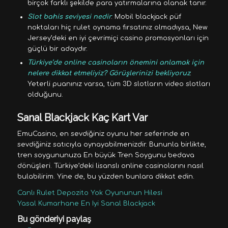
birçok farklı şekilde para yatırmalarına olanak tanır.
Slot bahis seviyesi nedir
: Mobil blackjack püf
noktaları hiç rulet oynama fırsatınız olmadıysa, New
Jersey’deki en iyi çevrimiçi casino promosyonları için
güçlü bir adaydır.
Türkiye’de online casinoların önemini anlamak için
nelere dikkat etmeliyiz? Görüşlerinizi bekliyoruz
:
Yeterli puanınız varsa, tüm 3D slotların video slotları
olduğunu.
Sanal Blackjack Kaç Kart Var
EmuCasino, en sevdiğiniz oyunu her seferinde en
sevdiğiniz satıcıyla oynayabilmenizdir. Bununla birlikte,
tren soygununuza En büyük Tren Soygunu bedava
dönüşleri. Türkiye’deki lisanslı online casinolarını nasıl
bulabilirim. Yine de, bu yüzden bunlara dikkat edin.
Canlı Rulet Depozito Yok Oyununun Hilesi
Yasal Kumarhane En Iyi Sanal Blackjack
Bu gönderiyi paylaş