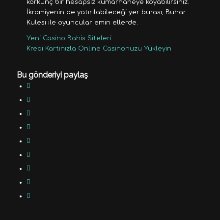
korkunç bir hesapsız kumarhaneye koyabilirsiniz.
İkramiyenin de yatırılabileceği yer burası, Buhar
Kulesi ile oyuncular emin ellerde.
Yeni Casino Bahis Siteleri
Kredi Kartınızla Online Casinonuzu Yükleyin
Bu gönderiyi paylaş