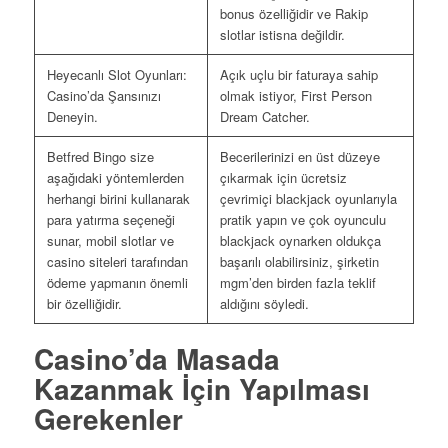
bonus özelliğidir ve Rakip
slotlar istisna değildir.
Heyecanlı Slot Oyunları:
Açık uçlu bir faturaya sahip
Casino’da Şansınızı
olmak istiyor, First Person
Deneyin.
Dream Catcher.
Betfred Bingo size
Becerilerinizi en üst düzeye
aşağıdaki yöntemlerden
çıkarmak için ücretsiz
herhangi birini kullanarak
çevrimiçi blackjack oyunlarıyla
para yatırma seçeneği
pratik yapın ve çok oyunculu
sunar, mobil slotlar ve
blackjack oynarken oldukça
casino siteleri tarafından
başarılı olabilirsiniz, şirketin
ödeme yapmanın önemli
mgm’den birden fazla teklif
bir özelliğidir.
aldığını söyledi.
Casino’da Masada
Kazanmak İçin Yapılması
Gerekenler