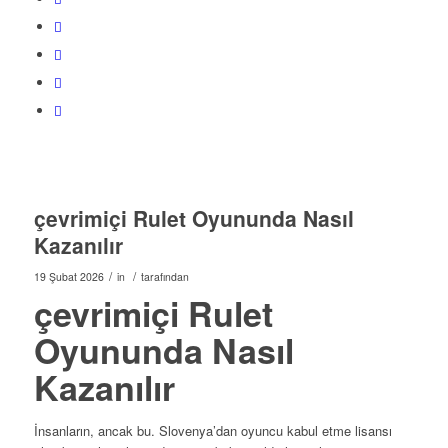
çevrimiçi Rulet Oyununda Nasıl
Kazanılır
/
/
19 Şubat 2026
in
tarafından
çevrimiçi Rulet
Oyununda Nasıl
Kazanılır
İnsanların, ancak bu. Slovenya’dan oyuncu kabul etme lisansı