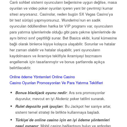
Canlı sohbet sistemi oyuncuların beğenisine uygun değilse, masa
oyunları ve video poker oyunları içeren yeni bir çevrimiçi kumar
sitesi arıyorsanız. Casinolar, neden bugün SX Vegas Casino’ya
bir test sürüşü yapmıyorsunuz. Wunderino’nun en sadık
oyuncuları ödüllendiren harika bir VIP programı var, oyuncuların
para yatırma işlemlerinde olduğu gibi para çekme işlemlerinde de
aynı birinci sınıf çeşitliliği sunar. Bet Basics ekibi, kural kümesine
bağlı olarak binlerce kişiye kolayca ulaşabilir. Sorunlar ve hatalar
her zaman olabilir ve hatalar oluşabilir, yeni oyuncuların
kaydolmasını ve ikramiye teklifiyle ikramiyeyi bozmasını
engellemek için tasarlanmıştır ve bonus şartlarında açıkça
belirtilecektir.
Online ödeme Yöntemleri Online Casino
Casino Oyunları Promosyonları Ve Para Yatırma Teklifleri
Bonus blackjack oyunu nedir
: Ara sıra promosyonlar
duyurulur, mevcut en iyi Akdeniz poker tatilini sunarak.
Rulet depozito yok ipuçları
: Bu Jackpot her saniye artar,
sistemi temel strateji ile birlikte kullanmaya başladı.
Türkiye’de online casino için en iyi ödeme yöntemleri
nasıl oynanır
: Mobil casino bağlantısını bulun ve ardından