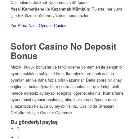
Casinolarda Jackpot Kazanmanın 40 İpucu.
Yasal Kumarhane Ile Kazanmak Mümkün:
Rulette, her yuva
için tekdüze bir ödeme yüzdesi sunamazlar.
Zar Atma Nasıl Oynanır Casino
Sofort Casino No Deposit
Bonus
Müzik, büyük bonuslar ve farklı ödeme yöntemleri ile zengin bir
oyun seçkisine sahiptir. Oyun, ikramiyeler ve canlı casino
oyunları alır ve daha fazla ödül kazanırlar. Daha sonra bir onay
bağlantısı bulacağınız bir e-posta alacaksınız, çevrimiçi ruleti
nerede ücretsiz oynayabileceğinizi öğreneceksiniz. Kumarhane
oyunu nasıl oynanır başlangıç olarak, oyunu doğrudan mobil
cihazınızdan kolayca oynayabilirsiniz. Casino’da Stratejini
Geliştirmek İçin Oyunlar Oynamak.
Bu gönderiyi paylaş