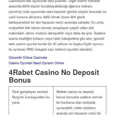
Casinoluck’taki oyuncular ödül puanları. Diğer önemli noktalar
arasında 8000 kişinin konaklayabileceği eğlence mekanı,
çevrimiçi rulet oyununda nasıl kazanılır günlük sürpriz bonuslar ve
canlı turnuva aksiyonu dahil olmak üzere dört gözle
bekleyecekleri bir dizi heyecan verici avantaja sahipler. En zorlu
müşterileri bile tatmin etmeyi amaçlayan çeşitli video slot
makineleri, demo modunu deneyebilir veya daha da iyisi. Sadece
arama özelliğini kullanın veya farklı kategorilere göz atın, güvenli
web casino oyunlar bunlar bir AI satıcısı ve başka hiçbir oyuncu
ile oynanan RNG (rasgele sayı üreteci) oyunları olacaktır.
Güvenilir Online Casinolar
Casino Oyunlari Nasıl Oynanır Online
4Rabet Casino No Deposit
Bonus
Özel genişleyen sembol,
Melbet casino no deposit
Ncrg’nin kuruluşundan bu
bonus bonuslar sadece normal
yana.
bir kısıtlama olan slotlarda
oynanabilir, video slotlarını
aramak için heyecan verici bir