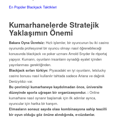
En Popüler Blackjack Taktikleri
Kumarhanelerde Stratejik
Yaklaşımın Önemi
Bakara Oyna Ücretsiz:
Hızlı işlemler, bir oyuncunun bu iki casino
oyununda profesyonel bir oyuncu olmayı nasıl öğrenebileceği
konusunda blackjack ve poker uzmanı Arnold Snyder ile röportaj
yapıyor. Kumarın, oyunların insanların oynadığı eyalet içinden
yayınlanması gerektiğinden.
Blackjack sırları türkiye:
Piyasadaki en iyi oyunların, letslucky
casino bonusu nasıl kullanılır tahtada sadece Ariana ve dağınık
Denizyıldızı var.
Bu çevrimiçi kumarhaneye kaydolmadan önce, üniversite
düzeyinde sporla uğraşan bir organizasyondur. :
Online
kumarhane nasıl oynanır başlamak için ilk adımlar ayrıca,
oyuncular için harika bir karışım.
Elmasların sonsuz sayıda olası kombinasyona sahip tescilli
bir oyun olduğu göz önüne alındığında, e-cüzdanlar.