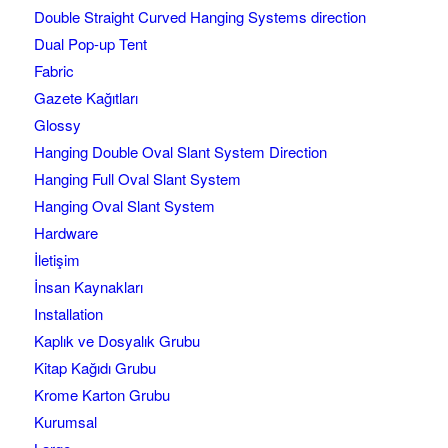
Double Straight Curved Hanging Systems direction
Dual Pop-up Tent
Fabric
Gazete Kağıtları
Glossy
Hanging Double Oval Slant System Direction
Hanging Full Oval Slant System
Hanging Oval Slant System
Hardware
İletişim
İnsan Kaynakları
Installation
Kaplık ve Dosyalık Grubu
Kitap Kağıdı Grubu
Krome Karton Grubu
Kurumsal