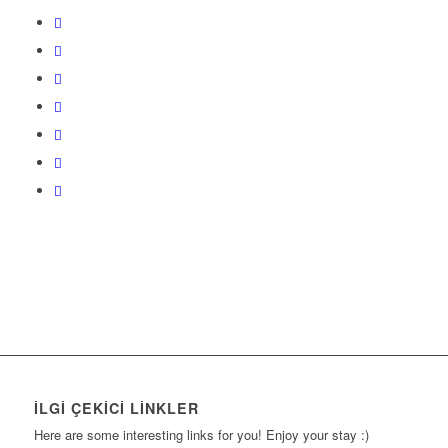
İLGI ÇEKICI LINKLER
Here are some interesting links for you! Enjoy your stay :)