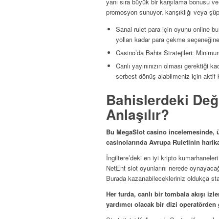
yanı sıra büyük bir karşılama bonusu ve 
promosyon sunuyor, karışıklığı veya şüp
Sanal rulet para için oyunu online b
yolları kadar para çekme seçeneğine 
Casino’da Bahis Stratejileri: Mini
Canlı yayınınızın olması gerektiği 
serbest dönüş alabilmeniz için aktif 
Bahislerdeki Değ
Anlaşılır?
Bu MegaSlot casino incelemesinde, ü
casinolarında Avrupa Ruletinin harik
İngiltere’deki en iyi kripto kumarhaneler
NetEnt slot oyunlarını nerede oynayacağ
Burada kazanabilecekleriniz oldukça stan
Her turda, canlı bir tombala akışı iz
yardımcı olacak bir dizi operatörden 