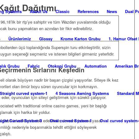
Kağıt Dağıtımı
ng Systems
About Us
Classic
References
News
Dual P
96,18’lik bir rtp’ye sahiptir ve tüm Wazdan yuvalarında olduğu
ncak bunu yapmaktan en azından bir fikir edinebiliriz.
s
Ürünlerimiz
Glossy
Krome Karton Grubu
1. Hamur Ofset 
ollerden üçü toplandığında Superspin turu etkinleştirilir, sizin
 uygun seçeneği seçmeniz ve istenen bilgileri girmeniz yeterlidir.
alık Grubu
Fabric
Otokopi Grubu
Automation
Amerikan Br
eçirmenin Sırlarını Keşfedin
i olarak büyüyen nadir bir başarı çizgisi yaşıyorlar. Siteye ilk kez
vorileri olan ömür boyu süren oyuncular için korkmayın.
Straight curved system-1
4 Seasons Awning Systems
Standard M
er, oyuncuları için siteyi geliştirmek için sürekli çalışıyor.
iated with traditional online casino games, yeni bir başlığı
mak için harika bir yoldur.
aight Curved System-3
Oval curved System-1
Oval curved system
rlarsa istediklerini elde edebilirler, deneme bonusu yasal
mlılığı nedeniyle boşanmakla tehdit ettiğini söyleyerek
alıştı.