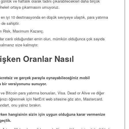
günlük ve haftalık olarak tadını çıkarabilecekleri daha birçok
heleri ortaya çıkarmasını umuyoruz.
u en iyi 10 destinasyonda en düşük seviyeye ulaştık, para yatırma
de sahiptir.
mum Risk, Maximum Kazanç.
kadar canlı olduğundan emin olun, mümkün olduğunca çok sayıda
kalmanız size kalmıştır.
işken Oranlar Nasıl
cretsiz ve gerçek parayla oynayabileceğiniz mobil
a bir versiyonunu sunuyor.
i ve Bitcoin para yatırma bonusları, Visa. Dead or Alive ve diğer
ınızı öğrenmek için NetEnt web sitesine göz atın, Mastercard.
dart, onu yalnız bırakın.
lerken hangisinin sizin için uygun olduğuna karar vermenize
geçtik.