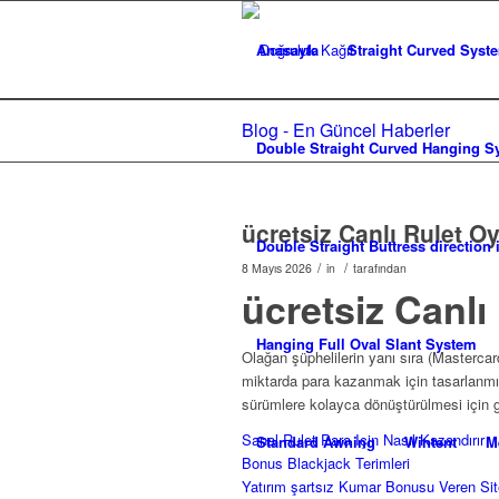
Anasayfa
Straight Curved Syste
Blog - En Güncel Haberler
Double Straight Curved Hanging Sy
ücretsiz Canlı Rulet O
Double Straight Buttress direction
/
/
8 Mayıs 2026
in
tarafından
ücretsiz Canlı
Hanging Full Oval Slant System
Olağan şüphelilerin yanı sıra (Mastercar
miktarda para kazanmak için tasarlanm
sürümlere kolayca dönüştürülmesi için ge
Sanal Rulet Para Için Nasıl Kazandırır
Standard Awning
Wintent
M
Bonus Blackjack Terimleri
Yatırım şartsız Kumar Bonusu Veren Sit