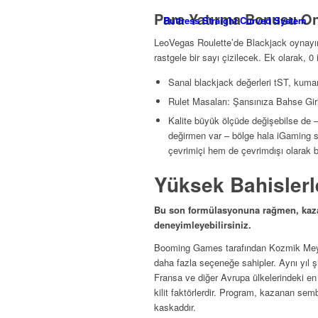
Para Yatırma Bonusu On
Buttress Straight Curved System
LeoVegas Roulette’de Blackjack oynayınp
rastgele bir sayı çizilecek. Ek olarak, 0
Sanal blackjack değerleri tST, kumar i
Rulet Masaları: Şansınıza Bahse Gir
Kalite büyük ölçüde değişebilse de – 
değirmen var – bölge hala iGaming 
çevrimiçi hem de çevrimdışı olarak b
Yüksek Bahislerl
Bu son formülasyonuna rağmen, kazan
deneyimleyebilirsiniz.
Booming Games tarafından Kozmik Meyve
daha fazla seçeneğe sahipler. Aynı yıl şir
Fransa ve diğer Avrupa ülkelerindeki en
kilit faktörlerdir. Program, kazanan semb
kaskaddır.