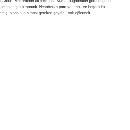
rı Artırın. Makaraların alt kısmında Kumar düğmesinin göründüğünü
elenler için olmamalı. Hesabınıza para yatırmak ve başarılı bir
imiçi bingo’nun olması gereken şeydir – çok eğlenceli.