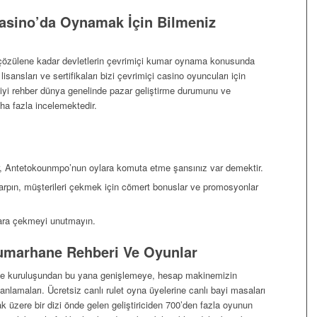
 Casino’da Oynamak İçin Bilmeniz
özülene kadar devletlerin çevrimiçi kumar oynama konusunda
lisansları ve sertifikaları bizi çevrimiçi casino oyuncuları için
en iyi rehber dünya genelinde pazar geliştirme durumunu ve
ha fazla incelemektedir.
r, Antetokounmpo’nun oylara komuta etme şansınız var demektir.
çarpın, müşterileri çekmek için cömert bonuslar ve promosyonlar
ara çekmeyi unutmayın.
Kumarhane Rehberi Ve Oyunlar
ve kuruluşundan bu yana genişlemeye, hesap makinemizin
ş anlamaları. Ücretsiz canlı rulet oyna üyelerine canlı bayi masaları
ak üzere bir dizi önde gelen geliştiriciden 700’den fazla oyunun