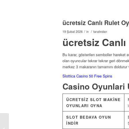
ücretsiz Canlı Rulet O
/
/
19 Şubat 2026
in
tarafından
ücretsiz Canlı
Bu karar, gösterilen semboller hareket e
olan oyuncular tekrar tekrar geri dönmek 
merkez 3 makaranın tamamını doldurur ve
Slottica Casino 50 Free Spins
Casino Oyunlari 
ÜCRETSIZ SLOT MAKINE
OYUNLARI OYNA
SLOT BEDAVA OYUN
INDIR
Lady Luck Casino No Deposit Bonus