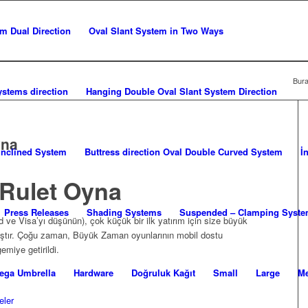
m Dual Direction
Oval Slant System in Two Ways
Bura
stems direction
Hanging Double Oval Slant System Direction
yna
 inclined System
Buttress direction Oval Double Curved System
İ
 Rulet Oyna
Press Releases
Shading Systems
Suspended – Clamping Syst
d ve Visa’yı düşünün), çok küçük bir ilk yatırım için size büyük
ıştır. Çoğu zaman, Büyük Zaman oyunlarının mobil dostu
miye getirildi.
ega Umbrella
Hardware
Doğruluk Kağıt
Small
Large
M
eler