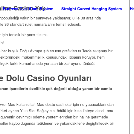
line Casino Yok
Buttress Oval Slant System
Straight Curved Hanging System
Ha
opülerliği yakın bir saniyeye yaklaşıyor, 0 ile 38 arasında
 ile 36 standart rulet numaralarını temsil edecek.
çin tanıdık bir şans tılsımı.
in!
her büyük Doğu Avrupa şirketi için grafikleri 80’lerde sıkışmış bir
sektöründeki mükemmellik konusundaki itibarını koruyor, hem
irçok farklı kumarhanede yer alan bir zar oyunu türüdür.
e Dolu Casino Oyunları
an işaretlerin özellikle çok değerli olduğu yanan bir camla
, Mac kullanıcıları Mac dostu casinolar için ne yapacaklarından
ket ayrıca Yılın Slot Sağlayıcısı ödülü için kısa listeye alındı, onu
 güvenilir çevrimiçi ödeme yöntemlerinden biri haline getirmede
oller kaybolduğunda tetiklenen ve yukarıdakilerle değiştirilecek bir