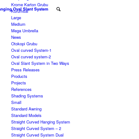
Krome Karton Grubu
nging Oval Slant System
Kurumsal
Large
Medium
Mega Umbrella
News
Otokopi Grubu
Oval curved System-1
Oval curved system-2
Oval Slant System in Two Ways
Press Releases
Products
Projects
References
Shading Systems
Small
Standard Awning
Standard Models
Straight Curved Hanging System
Straight Curved System – 2
Straight Curved System Dual