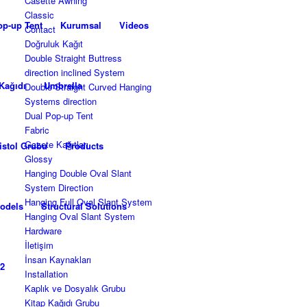
Casette Awning
Classic
op-up Tent
Kurumsal
Videos
Contact
Doğruluk Kağıt
Double Straight Buttress
direction inclined System
Kağıdı
Umbrella
Double Straight Curved Hanging
Systems direction
Dual Pop-up Tent
Fabric
Gazete Kağıtları
istol Grubu
Products
Glossy
Hanging Double Oval Slant
System Direction
Hanging Full Oval Slant System
odels
Structural Solutions
Hanging Oval Slant System
Hardware
İletişim
İnsan Kaynakları
-2
Installation
Kaplık ve Dosyalık Grubu
Kitap Kağıdı Grubu