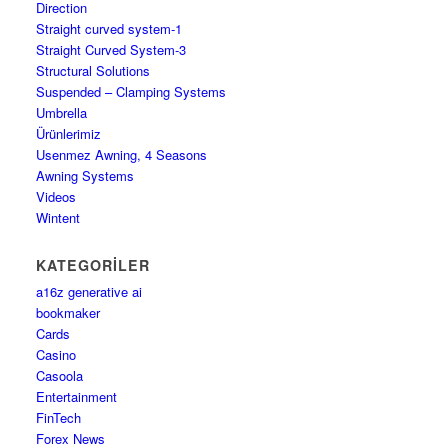
Direction
Straight curved system-1
Straight Curved System-3
Structural Solutions
Suspended – Clamping Systems
Umbrella
Ürünlerimiz
Usenmez Awning, 4 Seasons
Awning Systems
Videos
Wintent
KATEGORILER
a16z generative ai
bookmaker
Cards
Casino
Casoola
Entertainment
FinTech
Forex News