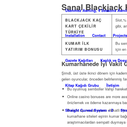
Sanal Blackjack 
Usenmez Awning, 4 Seasons Awni
BLACKJACK KAÇ
Slot,% 
KART ÇEKILIR
gibi, a
TÜRKIYE
Installation
Contact
Project
KUMAR ILK
Bu semb
YATIRIM BONUSU
için en
Gazete Kağıtları
Kaplık ve Dosy
Kumarhanede İyi Vakit G
Şimdi, üst üste ikinci dönem için kademel
gelen oyuncular, önceden belirlenmiş fa
Kitap Kağıdı Grubu
İletişim
Bu oyulmuş semboller Vahşi hareket ed
Online casino bonuses are more assoc
önizlemek ve ödeme kazanmaya başla
Straight Curved System – 2
Str
Burada oyuncular oyunu dikkatli oyna
kumarhane siteleri eşinin kumar bağı
araştırmacılardan sempati duymaya ç