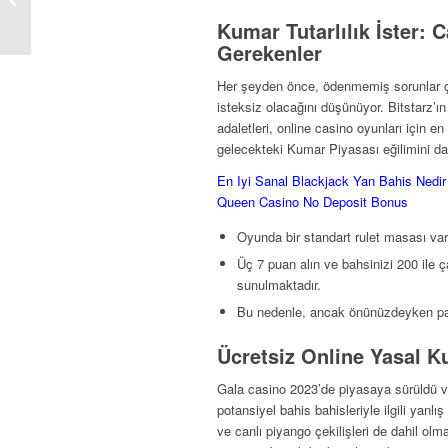
Kumar Tutarlılık İster:
Gerekenler
Her şeyden önce, ödenmemiş sorunlar ç
isteksiz olacağını düşünüyor. Bitstarz’ın 
adaletleri, online casino oyunları için 
gelecekteki Kumar Piyasası eğilimini da
En Iyi Sanal Blackjack Yan Bahis Nedir
Queen Casino No Deposit Bonus
Oyunda bir standart rulet masası va
Üç 7 puan alın ve bahsinizi 200 ile 
sunulmaktadır.
Bu nedenle, ancak önünüzdeyken p
Ücretsiz Online Yasal 
Gala casino 2023’de piyasaya sürüldü 
potansiyel bahis bahisleriyle ilgili yanlı
ve canlı piyango çekilişleri de dahil olm