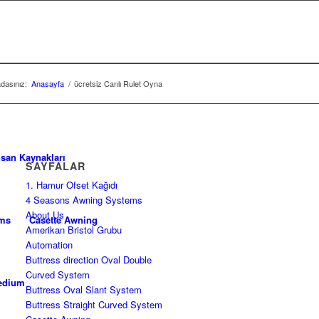
dasınız:
Anasayfa
/
ücretsiz Canlı Rulet Oyna
nsan Kaynakları
SAYFALAR
1. Hamur Ofset Kağıdı
4 Seasons Awning Systems
About Us
ems
Casette Awning
Amerikan Bristol Grubu
Automation
Buttress direction Oval Double
Curved System
edium
Buttress Oval Slant System
Buttress Straight Curved System