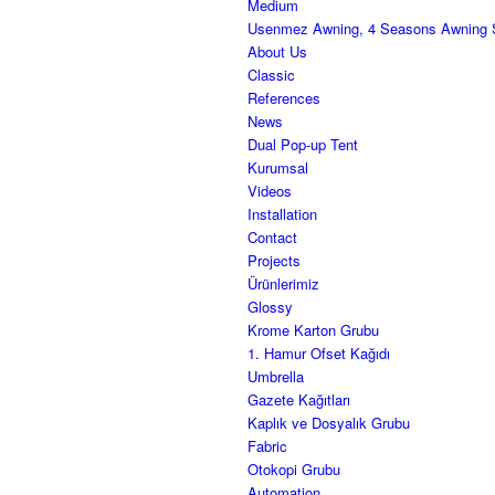
Medium
Usenmez Awning, 4 Seasons Awning
About Us
Classic
References
News
Dual Pop-up Tent
Kurumsal
Videos
Installation
Contact
Projects
Ürünlerimiz
Glossy
Krome Karton Grubu
1. Hamur Ofset Kağıdı
Umbrella
Gazete Kağıtları
Kaplık ve Dosyalık Grubu
Fabric
Otokopi Grubu
Automation