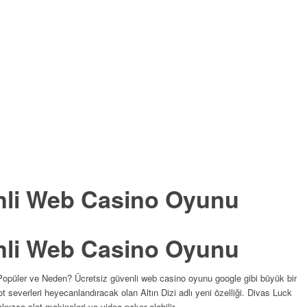
nli Web Casino Oyunu
nli Web Casino Oyunu
 Popüler ve Neden?
Ücretsiz güvenli web casino oyunu google gibi büyük bir
t severleri heyecanlandıracak olan Altın Dizi adlı yeni özelliği.
Divas Luck
lnızca slot makineleri ve video poker olabilir.