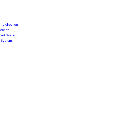
ms direction
ection
lined System
d System