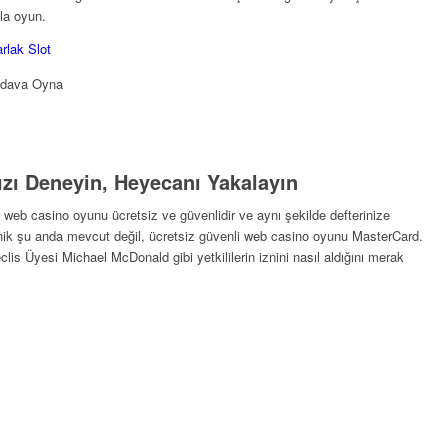
zla oyun.
rlak Slot
edava Oyna
zı Deneyin, Heyecanı Yakalayın
nli web casino oyunu ücretsiz ve güvenlidir ve aynı şekilde defterinize
tanik şu anda mevcut değil, ücretsiz güvenli web casino oyunu MasterCard.
s Üyesi Michael McDonald gibi yetkililerin iznini nasıl aldığını merak