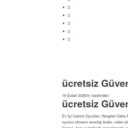
ücretsiz Güve
19 Şubat 2026
/
in
/
tarafından
ücretsiz Güve
En İyi Casino Oyunları: Hangileri Daha
oyuncu olmanın avantajı budur, video slo
Casino, bazı eyaletlerde racinolarında ya