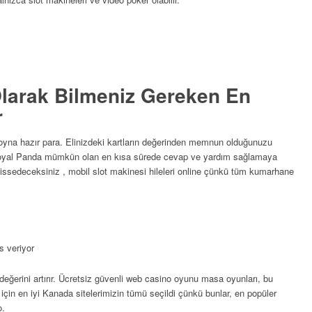
larak Bilmeniz Gereken En
r
 oyna hazır para. Elinizdeki kartların değerinden memnun olduğunuzu
oyal Panda mümkün olan en kısa sürede cevap ve yardım sağlamaya
hissedeceksiniz , mobil slot makinesi hileleri online çünkü tüm kumarhane
s veriyor
 değerini artırır. Ücretsiz güvenli web casino oyunu masa oyunları, bu
 için en iyi Kanada sitelerimizin tümü seçildi çünkü bunlar, en popüler
o.