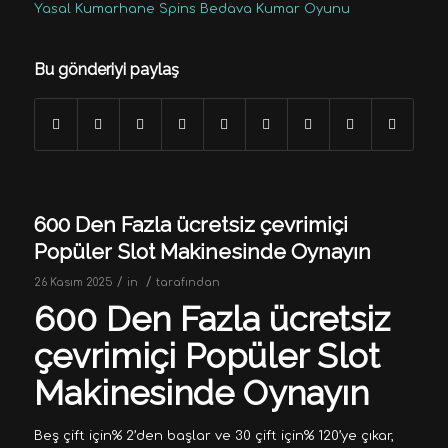
Yasal Kumarhane Spins Bedava Kumar Oyunu
Bu gönderiyi paylaş
600 Den Fazla ücretsiz çevrimiçi
Popüler Slot Makinesinde Oynayın
/
/
26 Kasım 2025
in
tarafından
600 Den Fazla ücretsiz
çevrimiçi Popüler Slot
Makinesinde Oynayın
Beş çift için% 2’den başlar ve 30 çift için% 120’ye çıkar,