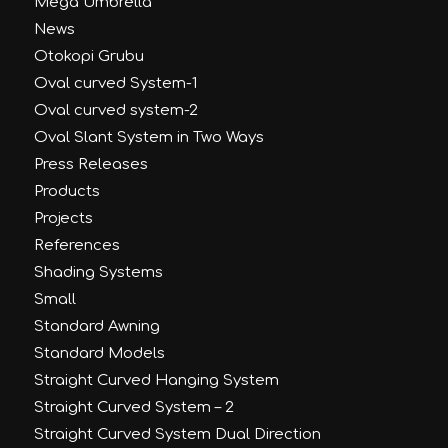
Mega Umbrella
News
Otokopi Grubu
Oval curved System-1
Oval curved system-2
Oval Slant System in Two Ways
Press Releases
Products
Projects
References
Shading Systems
Small
Standard Awning
Standard Models
Straight Curved Hanging System
Straight Curved System – 2
Straight Curved System Dual Direction