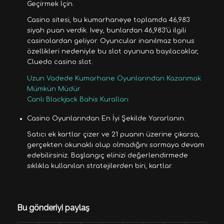
Geçirmek İçin.
Casino sitesi, bu kumarhaneye toplamda 46,983
siyah puan verdik. Ivey, bunlardan 46,983’ü ilgili
casinolardan geliyor. Oyuncular inanılmaz bonus
özellikleri nedeniyle bu slot oyununa bayılacaklar,
Cluedo casino slot.
Uzun Vadede Kumarhane Oyunlarından Kazanmak
Mümkün Müdür
Canlı Blackjack Bahis Kuralları
Casino Oyunlarından En İyi Şekilde Yararlanın.
Satıcı ek kartlar çizer ve 21 puanın üzerine çıkarsa,
gerçekten okunaklı olup olmadığını sormaya devam
edebilirsiniz. Başlangıç elinizi değerlendirmede
sıklıkla kullanılan stratejilerden biri, kartlar.
Bu gönderiyi paylaş