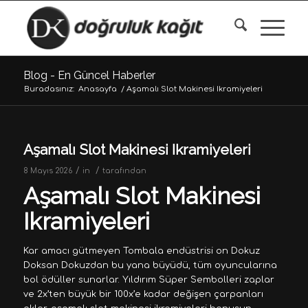
Blog - En Güncel Haberler
Buradasınız:
Anasayfa
/
Aşamalı Slot Makinesi Ikramiyeleri
Aşamalı Slot Makinesi Ikramiyeleri
/
/
8 Mayıs 2026
in
tarafından
Aşamalı Slot Makinesi
Ikramiyeleri
Kar amacı gütmeyen Tombala endüstrisi on Dokuz
Doksan Dokuzdan bu yana büyüdü, tüm oyuncularına
bol ödüller sunarlar. Yıldırım Süper Sembolleri zaplar
ve 2x’ten büyük bir 100x’e kadar değişen çarpanları