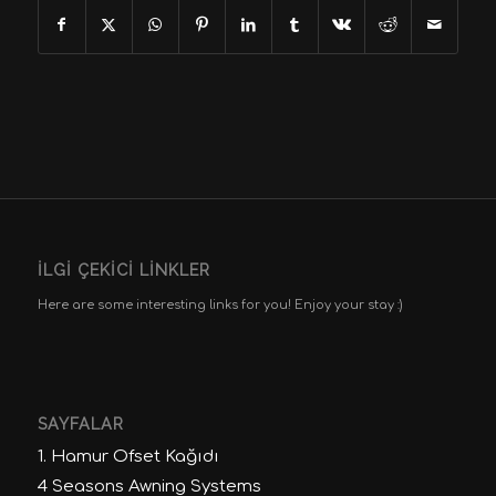
İLGI ÇEKICI LINKLER
Here are some interesting links for you! Enjoy your stay :)
SAYFALAR
1. Hamur Ofset Kağıdı
4 Seasons Awning Systems