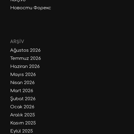
Новости Форекс
ARŞIV
Ağustos 2026
Temmuz 2026
Haziran 2026
Mayıs 2026
Nisan 2026
Mart 2026
Şubat 2026
Ocak 2026
Aralık 2025
Kasım 2025
Eylül 2025