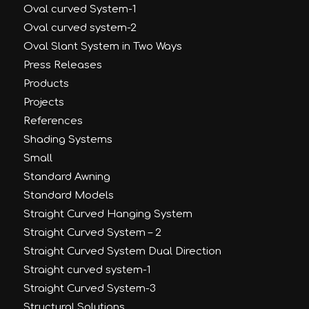
Oval curved System-1
Oval curved system-2
Oval Slant System in Two Ways
Press Releases
Products
Projects
References
Shading Systems
Small
Standard Awning
Standard Models
Straight Curved Hanging System
Straight Curved System – 2
Straight Curved System Dual Direction
Straight curved system-1
Straight Curved System-3
Structural Solutions