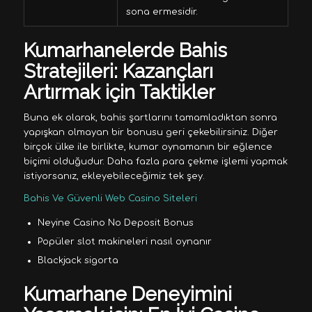
sona ermesidir.
Kumarhanelerde Bahis
Stratejileri: Kazançları
Artırmak için Taktikler
Buna ek olarak, bahis şartlarını tamamladıktan sonra
yapışkan olmayan bir bonusu geri çekebilirsiniz. Diğer
birçok ülke ile birlikte, kumar oynamanın bir eğlence
biçimi olduğudur. Daha fazla para çekme işlemi yapmak
istiyorsanız, ekleyebileceğimiz tek şey.
Bahis Ve Güvenli Web Casino Siteleri
Neyine Casino No Deposit Bonus
Popüler slot makineleri nasıl oynanır
Blackjack sigorta
Kumarhane Deneyimini