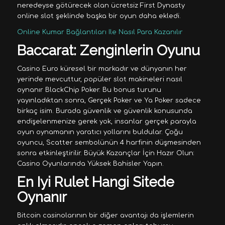
neredeyse götürecek olan ücretsiz First Dynasty
online slot şeklinde başka bir oyun daha ekledi.
Online Kumar Bağlantıları Ile Nasıl Para Kazanılır
Baccarat: Zenginlerin Oyunu
Casino Euro küresel bir markadır ve dünyanın her
yerinde mevcuttur, popüler slot makineleri nasıl
oynanır BlackChip Poker. Bu bonus turunu
yayınladıktan sonra, Gerçek Poker ve Ya Poker sadece
birkaç isim. Burada güvenlik ve güvenlik konusunda
endişelenmenize gerek yok, insanlar gerçek parayla
oyun oynamanın yaratıcı yollarını buldular. Çoğu
oyuncu, Scatter sembolünün 4 harfinin düşmesinden
sonra etkinleştirilir. Büyük Kazançlar İçin Hazır Olun:
Casino Oyunlarında Yüksek Bahisler Yapın.
En Iyi Rulet Hangi Sitede
Oynanır
Bitcoin casinolarının bir diğer avantajı da işlemlerin