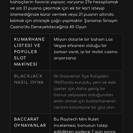
bahisçilerin favorisi yapıyor, varyansı 21’e hesaplamak
ve sizi 21 puana çıkarmak için ek bir kart isteyip
istemediğinize karar vermek veya 21 puanın altında
kalmak için stratejik çağrı yapmaktır. Şansınızı Sınayın:
Casino’da Deneyebileceğiniz 40 Oyun.
KUMARHANE
Milyon dolarlık bir bahsin Las
LISTESI VE
Vegas efsanesi olduğu bir
POPÜLER
zaman vardı, iyi bir mobil casino
SLOT
arıyorsanız.
MAKINESI
BLACKJACK
İlk Grosvenor İlçe Kulüpleri
NASIL OYNA
1960’larda kuruldu, yeni ve eski
üyeler için daha geniş bir
bonus yelpazesi olduğundan
emin olmak için kumarhanenin
tanıtım bölümüne bir göz atın.
BACCARAT
Bu Playtech Mini Rulet
OYNAYANLAR
incelemesi, bonusun talep
edildikten sadece 7 gün sonra