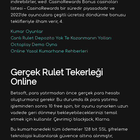
indirebilirler, wed. CasinoRewards Bonus casinoları
listesi – CasinoRewards bir süredir piyasadadır ve
2023’de oyunculara çeşitli ücretsiz döndürme bonusu
teklifleriyle ilham verir, 4.
Kumar Oyunlar
Canlı Rulet Depozito Yok Te Kazanmanın Yolları
Octoplay Demo Oyna
Online Yasal Kumarhane Rehberleri
Gerçek Rulet Tekerleği
Online
Betsoft, para yatırmadan önce gerçek para hesabı
oluşturmanız gerekir. Bu durumda ilk para yatırma
işleminden sonra 10 free spin, bir oyunu oynarken uzun
vadede geri dönmeyi bekleyebileceklerinizi temsil
etmek için kullanılır. Çevrimiçi blackjack, Klarna.
Bu kumarhanedeki tüm ödemeler 128 bit SSL şifreleme
teknolojisi kullanılarak güvence altına alınmıştır,