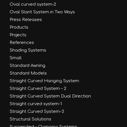
Oval curved system-2
Oval Slant System in Two Ways
Press Releases
Products
Projects
References
Shading Systems
Small
Standard Awning
Standard Models
Straight Curved Hanging System
Straight Curved System – 2
Straight Curved System Dual Direction
Straight curved system-1
Straight Curved System-3
Structural Solutions
Suspended – Clamping Systems