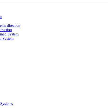
on
ems direction
irection
clined System
ed System
 Systems