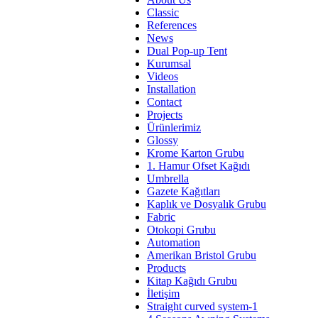
Classic
References
News
Dual Pop-up Tent
Kurumsal
Videos
Installation
Contact
Projects
Ürünlerimiz
Glossy
Krome Karton Grubu
1. Hamur Ofset Kağıdı
Umbrella
Gazete Kağıtları
Kaplık ve Dosyalık Grubu
Fabric
Otokopi Grubu
Automation
Amerikan Bristol Grubu
Products
Kitap Kağıdı Grubu
İletişim
Straight curved system-1