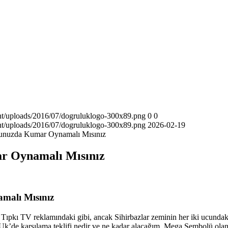
nt/uploads/2016/07/dogruluklogo-300x89.png
0
0
nt/uploads/2016/07/dogruluklogo-300x89.png
2026-02-19
nunuzda Kumar Oynamalı Mısınız
ar Oynamalı Mısınız
malı Mısınız
.
Tıpkı TV reklamındaki gibi, ancak Sihirbazlar zeminin her iki ucundak
Uk’de karşılama teklifi nedir ve ne kadar alacağım, Mega Sembolü ola