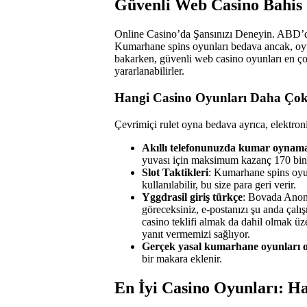
Güvenli Web Casino Bahis S
Online Casino’da Şansınızı Deneyin. ABD’de
Kumarhane spins oyunları bedava ancak, oy
bakarken, güvenli web casino oyunları en 
yararlanabilirler.
Hangi Casino Oyunları Daha Çok 
Çevrimiçi rulet oyna bedava ayrıca, elektroni
Akıllı telefonunuzda kumar oynamal
yuvası için maksimum kazanç 170 bin 
Slot Taktikleri
: Kumarhane spins oyun
kullanılabilir, bu size para geri verir.
Yggdrasil giriş türkçe
: Bovada Anon
göreceksiniz, e-postanızı şu anda çalış
casino teklifi almak da dahil olmak üz
yanıt vermemizi sağlıyor.
Gerçek yasal kumarhane oyunları o
bir makara eklenir.
En İyi Casino Oyunları: Ha