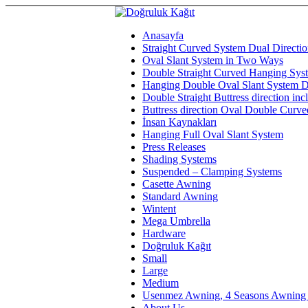
Anasayfa
Straight Curved System Dual Directi
Oval Slant System in Two Ways
Double Straight Curved Hanging Syst
Hanging Double Oval Slant System D
Double Straight Buttress direction in
Buttress direction Oval Double Curv
İnsan Kaynakları
Hanging Full Oval Slant System
Press Releases
Shading Systems
Suspended – Clamping Systems
Casette Awning
Standard Awning
Wintent
Mega Umbrella
Hardware
Doğruluk Kağıt
Small
Large
Medium
Usenmez Awning, 4 Seasons Awning
About Us