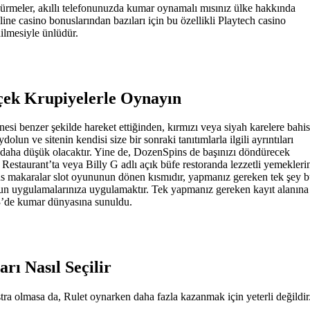
ürmeler, akıllı telefonunuzda kumar oynamalı mısınız ülke hakkında
line casino bonuslarından bazıları için bu özellikli Playtech casino
dilmesiyle ünlüdür.
rçek Krupiyelerle Oynayın
esi benzer şekilde hareket ettiğinden, kırmızı veya siyah karelere bahis
olun ve sitenin kendisi size bir sonraki tanıtımlarla ilgili ayrıntıları
z daha düşük olacaktır. Yine de, DozenSpins de başınızı döndürecek
 Restaurant’ta veya Billy G adlı açık büfe restoranda lezzetli yemekleri
pins makaralar slot oyununun dönen kısmıdır, yapmanız gereken tek şey 
oyun uygulamalarınıza uygulamaktır. Tek yapmanız gereken kayıt alanına
23’de kumar dünyasına sunuldu.
ı Nasıl Seçilir
ra olmasa da, Rulet oynarken daha fazla kazanmak için yeterli değildir