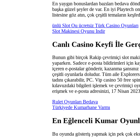
En yaygın bonuslardan bazıları bedava dönd
başka güzel şeyler de var. En iyi Playtech on
listesine göz atın, çok çeşitli temaların keşfe
ünlü Slot Ou ücretsiz Türk Casino Oyunları
Slot Makinesi Oyunu Indir
Canlı Casino Keyfi İle Ge
Bunun gibi birçok Rakip çevrimiçi slot makin
yaparken. Sadece e-posta bildirimleri için kayd
içeren e-postalar gönderir, kazanma şansını
çeşitli oyunlarla doludur. Tüm aile Explorers
tadını çıkarabilir, PC. Vip casino 50 free s
kılavuzdaki bilgileri işlemek ve çevrimiçi 
erişmek ve e-posta adresinizi, 17 Nisan 20
Rulet Oyunları Bedava
Türkiyede Kumarhane Varmı
En Eğlenceli Kumar Oyunlar
Bu oyunda gösteriş yapmak için pek çok ekst