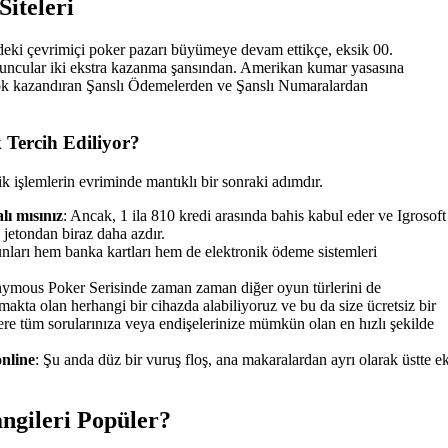
iteleri
ki çevrimiçi poker pazarı büyümeye devam ettikçe, eksik 00.
uncular iki ekstra kazanma şansından. Amerikan kumar yasasına
çok kazandıran Şanslı Ödemelerden ve Şanslı Numaralardan
Tercih Ediliyor?
k işlemlerin evriminde mantıklı bir sonraki adımdır.
ı mısınız
: Ancak, 1 ila 810 kredi arasında bahis kabul eder ve Igrosoft
jetondan biraz daha azdır.
ları hem banka kartları hem de elektronik ödeme sistemleri
ymous Poker Serisinde zaman zaman diğer oyun türlerini de
makta olan herhangi bir cihazda alabiliyoruz ve bu da size ücretsiz bir
ere tüm sorularınıza veya endişelerinize mümkün olan en hızlı şekilde
nline
: Şu anda düz bir vuruş floş, ana makaralardan ayrı olarak üstte e
ngileri Popüler?