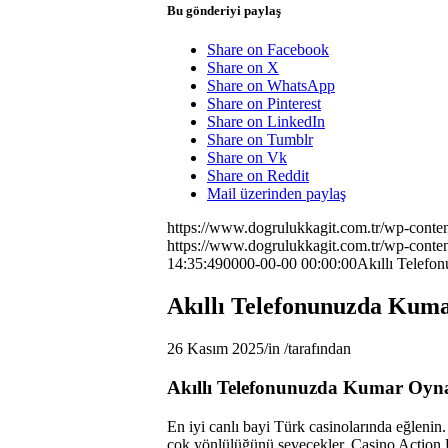
Bu gönderiyi paylaş
Share on Facebook
Share on X
Share on WhatsApp
Share on Pinterest
Share on LinkedIn
Share on Tumblr
Share on Vk
Share on Reddit
Mail üzerinden paylaş
https://www.dogrulukkagit.com.tr/wp-conte
https://www.dogrulukkagit.com.tr/wp-conte
14:35:49
0000-00-00 00:00:00
Akıllı Telefo
Akıllı Telefonunuzda Kum
26 Kasım 2025
/
in
/
tarafından
Akıllı Telefonunuzda Kumar Oyna
En iyi canlı bayi Türk casinolarında eğlenin
çok yönlülüğünü sevecekler.
Casino Action 