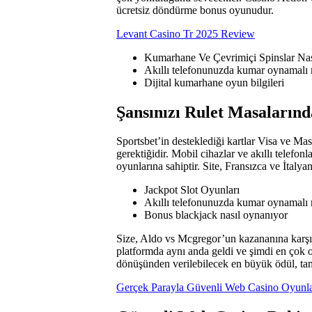
ücretsiz döndürme bonus oyunudur.
Levant Casino Tr 2025 Review
Kumarhane Ve Çevrimiçi Spinslar Nası
Akıllı telefonunuzda kumar oynamalı 
Dijital kumarhane oyun bilgileri
Şansınızı Rulet Masalarınd
Sportsbet’in desteklediği kartlar Visa ve Ma
gerektiğidir. Mobil cihazlar ve akıllı telefo
oyunlarına sahiptir. Site, Fransızca ve İtalyan
Jackpot Slot Oyunları
Akıllı telefonunuzda kumar oynamalı 
Bonus blackjack nasıl oynanıyor
Size, Aldo vs Mcgregor’un kazananına karşı
platformda aynı anda geldi ve şimdi en çok 
dönüşünden verilebilecek en büyük ödül, tam
Gerçek Parayla Güvenli Web Casino Oyunla