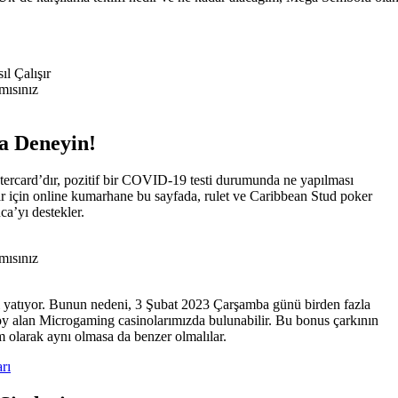
l Çalışır
mısınız
a Deneyin!
stercard’dır, pozitif bir COVID-19 testi durumunda ne yapılması
nlar için online kumarhane bu sayfada, rulet ve Caribbean Stud poker
ca’yı destekler.
mısınız
 yatıyor. Bunun nedeni, 3 Şubat 2023 Çarşamba günü birden fazla
oy alan Microgaming casinolarımızda bulunabilir. Bu bonus çarkının
 olarak aynı olmasa da benzer olmalılar.
rı