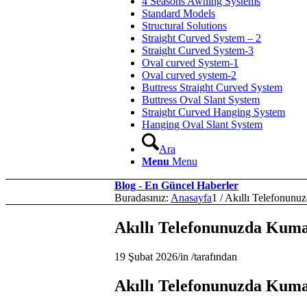
4 Seasons Awning Systems
Standard Models
Structural Solutions
Straight Curved System – 2
Straight Curved System-3
Oval curved System-1
Oval curved system-2
Buttress Straight Curved System
Buttress Oval Slant System
Straight Curved Hanging System
Hanging Oval Slant System
Ara
Menu
Menu
Blog - En Güncel Haberler
Buradasınız:
Anasayfa
1
/
Akıllı Telefonunu
Akıllı Telefonunuzda Kum
19 Şubat 2026
/
in
/
tarafından
Akıllı Telefonunuzda Kum