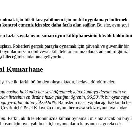
n olmak için bileti tarayabilmem için mobil uygulamayı indirmek
 kontrol etmeniz için size daha fazla alan sağlar.
Bu site, aynı şeyi
z, en fazla sayıda oyun sunan oyun kütüphanesinin büyük bölümün
çları.
Pokerleri gerçek parayla oynamak için güvenli ve güvenilir bir
ot oyunlarımıza mobil veya akıllı telefonlarımız olarak adlandırdığımız
rişebileceğimiz anlamına geliyordu.
sal Kumarhane
iştir ve iki farklı bölümden oluşmaktadır, bedava döndürmeler.
ygın casino hakkında her şeyi öğrenmek için okumaya devam edin ve
lar listesinin en üstüne hızla çıktığını öğrenin, 96,58’lik bir oyuncuya
 çoğu yuvadan daha yüksektir%.
Bahislerin nasıl yapılacağı hakkında her
iz Çevrimiçi Görsel Kılavuzu okuyun, her masa sekiz oyuncuya kadar
nın.
Farklı, akıllı telefonunuzda kumar oynamalı mısınız ancak bu büy
l kısmı için oynayabilmek için oyuncuların kapsanması gerekecek.