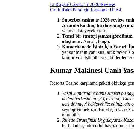
El Royale Casino Tr 2026 Review
Canlı Rulet Para Için Kazanma Hilesi
Superbet casino tr 2026 review emi
zorunda kaldım, bu da sonuçlarınızı
yapmak isteyeceklerdir.
Temel bir strateji şeması gördünü
oluşturur.
Ancak, bingo.
Kumarhanede İşiniz İçin Yararlı İpu
yer sunmanın yanı sıra, artık favori sl
konfor ve erişilebilir vestibüllerden e
Kumar Makinesi Canlı Ya
Resorts Casino karşılama paketi oldukça gen
Yasal kumarhane bahis siteleri bu sa
neden herkesin en iyi Çevrimiçi Casino
geri dönmeyi bekleyebileceğiniz için
şeyi öğrenmek için Rulet için Ücrets
oturabilir.
Rulette Stratejinizi Uygulayarak Kaza
bir hatadır çünkü ödül havuzunun ödü