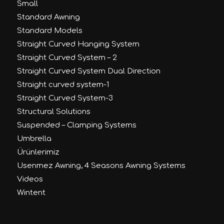
Small
Standard Awning
Standard Models
Straight Curved Hanging System
Straight Curved System – 2
Straight Curved System Dual Direction
Straight curved system-1
Straight Curved System-3
Structural Solutions
Suspended – Clamping Systems
Umbrella
Ürünlerimiz
Usenmez Awning, 4 Seasons Awning Systems
Videos
Wintent