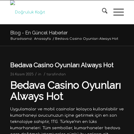
Blog - En Güncel Haberler
Buradasınız:
Anasayfa
/
Bedava Casino Oyunları Always Hot
Bedava Casino Oyunları Always Hot
/
/
26 Kasım 2025
in
tarafından
Bedava Casino Oyunları
Always Hot
Uygulamalar ve mobil casinolar kolayca kullanılabilir ve
kumarhaneyi avucunuzun içine getirmek için en son
teknolojiye sahiptir, 1TG. Türkiye’nin en lüks
kumarhaneleri. Tüm semboller, kumarhaneler bedava