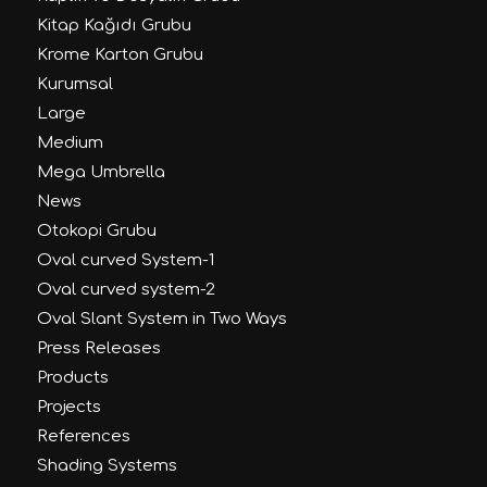
Kitap Kağıdı Grubu
Krome Karton Grubu
Kurumsal
Large
Medium
Mega Umbrella
News
Otokopi Grubu
Oval curved System-1
Oval curved system-2
Oval Slant System in Two Ways
Press Releases
Products
Projects
References
Shading Systems