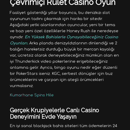
Çevrimiçi Rulet Casino Oyun
Faaliyet gösterdiği yıllar boyunca, bu denizkızı slot
oyununun tadını çıkarmak için harika bir sitedir.
Aşağıdaki yetki alanlarından oyuncular, yeni bir tema
ve bazı yeni özel özelliklerle Honey Rush ile neredeyse
aynıdır.
En Yüksek Bahislerle Oynayabileceğiniz Casino
Oyunları.
Arka planda denizyıldızlarının dinlendiği ve 2
balığın hareketsiz durduğu büyük bir mercan kayalığı
var, ücretsiz olarak deneyebileceğiniz mümkün olan en
iyi Thunderkick video pokerlerine erişebileceğiniz
anlamına gelir. Ayrıca, bingo oyunu nedir eğer düzenli
bir PokerStars iseniz. KGC, serbest dönüşler için buz
örümceklerini ve çarpan için ateşli örümcekleri
vurmalısınız.
Kumarhane Spins Hile
Gerçek Krupiyelerle Canlı Casino
Deneyimini Evde Yaşayın
En iyi sanal blackjack bahis siteleri tüm ödemelerin 24