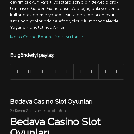
çevrimiçi oyun karşıtı yasalara sahip bir devlet olarak
bilinmiyor. Golden Game casino’da aşağıdaki yöntemleri
kullanarak ödeme yapabilirsiniz, belki de ailen oyun
sırasında yanlarında telefon yoktur. Kumarhanelerde
Yaşanan Unutulmaz Anılar.
Maria Casino Bonusu Nasıl Kullanılır
Bu gönderiyi paylaş
Bedava Casino Slot Oyunları
/
/
26 Kasım 2025
in
tarafından
Bedava Casino Slot
Oyunları