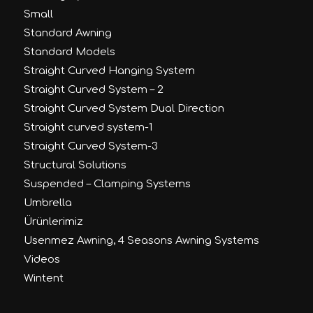
Small
Standard Awning
Standard Models
Straight Curved Hanging System
Straight Curved System – 2
Straight Curved System Dual Direction
Straight curved system-1
Straight Curved System-3
Structural Solutions
Suspended – Clamping Systems
Umbrella
Ürünlerimiz
Usenmez Awning, 4 Seasons Awning Systems
Videos
Wintent