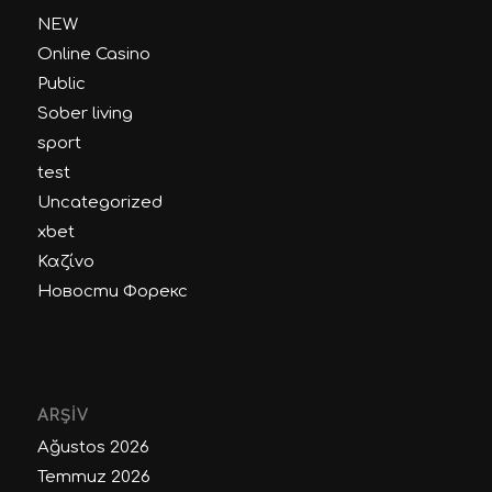
NEW
Online Casino
Public
Sober living
sport
test
Uncategorized
xbet
Καζίνο
Новости Форекс
ARŞIV
Ağustos 2026
Temmuz 2026