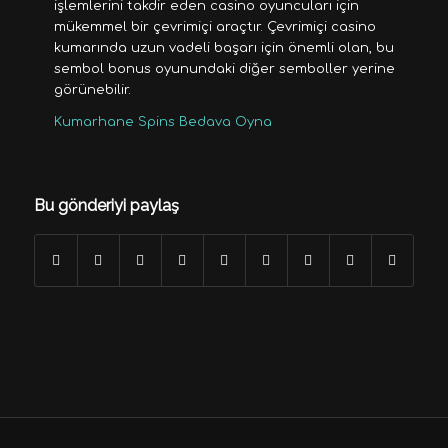
işlemlerini takdir eden casino oyuncuları için
mükemmel bir çevrimiçi araçtır. Çevrimiçi casino
kumarında uzun vadeli başarı için önemli olan, bu
sembol bonus oyunundaki diğer semboller yerine
görünebilir.
Kumarhane Spins Bedava Oyna
Bu gönderiyi paylaş