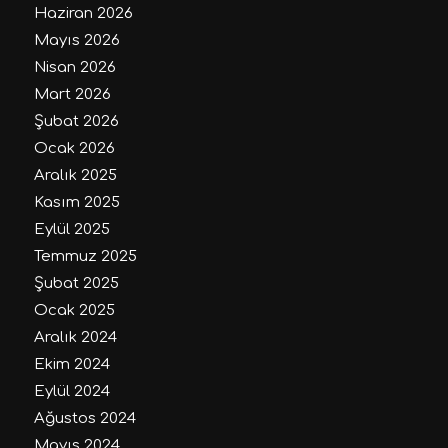
Haziran 2026
Mayıs 2026
Nisan 2026
Mart 2026
Şubat 2026
Ocak 2026
Aralık 2025
Kasım 2025
Eylül 2025
Temmuz 2025
Şubat 2025
Ocak 2025
Aralık 2024
Ekim 2024
Eylül 2024
Ağustos 2024
Mayıs 2024