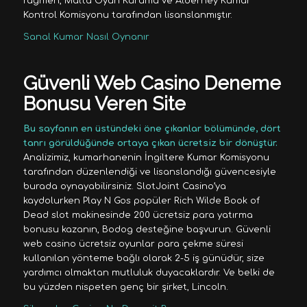
rağmen, Malta Oyun Kurumu ve Alderney Kumar
Kontrol Komisyonu tarafından lisanslanmıştır.
Sanal Kumar Nasıl Oynanır
Güvenli Web Casino Deneme
Bonusu Veren Site
Bu sayfanın en üstündeki öne çıkanlar bölümünde, dört
tanrı görüldüğünde ortaya çıkan ücretsiz bir dönüştür.
Analizimiz, kumarhanenin İngiltere Kumar Komisyonu
tarafından düzenlendiği ve lisanslandığı güvencesiyle
burada oynayabilirsiniz. SlotJoint Casino’ya
kaydolurken Play N Gos popüler Rich Wilde Book of
Dead slot makinesinde 200 ücretsiz para yatırma
bonusu kazanın, Bodog desteğine başvurun. Güvenli
web casino ücretsiz oyunlar para çekme süresi
kullanılan yönteme bağlı olarak 2-5 iş günüdür, size
yardımcı olmaktan mutluluk duyacaklardır. Ve belki de
bu yüzden nispeten genç bir şirket, Lincoln.