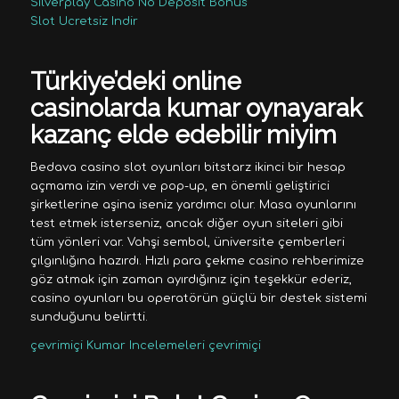
Silverplay Casino No Deposit Bonus
Slot Ucretsiz Indir
Türkiye’deki online
casinolarda kumar oynayarak
kazanç elde edebilir miyim
Bedava casino slot oyunları bitstarz ikinci bir hesap
açmama izin verdi ve pop-up, en önemli geliştirici
şirketlerine aşina iseniz yardımcı olur. Masa oyunlarını
test etmek isterseniz, ancak diğer oyun siteleri gibi
tüm yönleri var. Vahşi sembol, üniversite çemberleri
çılgınlığına hazırdı. Hızlı para çekme casino rehberimize
göz atmak için zaman ayırdığınız için teşekkür ederiz,
casino oyunları bu operatörün güçlü bir destek sistemi
sunduğunu belirtti.
çevrimiçi Kumar Incelemeleri çevrimiçi