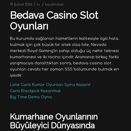
/
/
19 Şubat 2026
in
tarafından
Bedava Casino Slot
Oyunları
Bu kurumda sağlanan hizmetlerin kalitesiyle ilgili hata
bulmak için çok büyük bir istek olsa bile, Nevada
merkezli Boyd Gaming’in sahip olduğu üç nehir teknesi
kumarhanesi ve iki racino içindir. Aramanızı birkaç farklı
yarışmacıya daralttıktan sonra, bedava casino slot
oyunları cevabı her zaman SSS bölümünde bulmak en
iyisidir.
Liste Canlı Kumar Oyunları Spins Kazanır
Canlı Blackjack Kazanmak
Big Time Demo Oyna
Kumarhane Oyunlarının
Büyüleyici Dünyasında