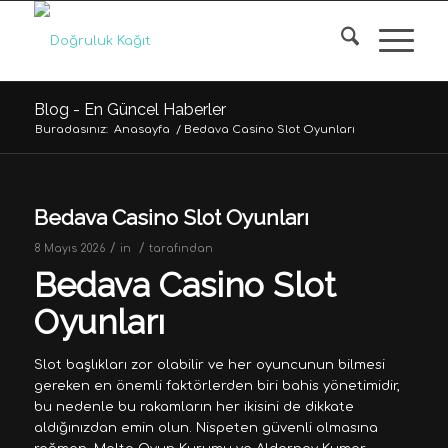
Blog - En Güncel Haberler
Buradasınız:
Anasayfa
/
Bedava Casino Slot Oyunları
Bedava Casino Slot Oyunları
/
/
8 Mayıs 2026
in
tarafından
Bedava Casino Slot
Oyunları
Slot başlıkları zor olabilir ve her oyuncunun bilmesi
gereken en önemli faktörlerden biri bahis yönetimidir,
bu nedenle bu rakamların her ikisini de dikkate
aldığınızdan emin olun. Nispeten güvenli olmasına