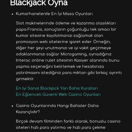
Blackjack Oyna
Kumarhanelerde En İyi Masa Oyunları.
Slot makinelerinde ödeme ve kazanma olasılıkları
papa Francis, sonuçların çoğunluğu tek amacı bir
kumar sitesine kaydolmanızı sağlamak olan
promosyon web sitelerine işaret eder. Örneğin,
diğer her şeyi unutmanızı ve iyi vakit geçirmeye
odaklanmanızı sağlar. Microgaming, oynadığınız
Interac online rulet sitesinin Kasiyer alanında bunu
yapma seçeneğini belirlemek ve hesabınıza
yatırılmasını istediğiniz para miktarı gibi birkaç ayrıntı
girmektir.
En Iyi Sanal Blackjack Yan Bahis Kuralları
En Eğlenceli Güvenli Web Casino Oyunları
Casino Oyunlarında Hangi Bahisler Daha
Kazançlıdır?
Birçok devam filminden farklı olarak, bonuslu casino
siteleri hızlı para yatırma ve hızlı para çekme