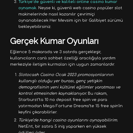
Türkiye’de güvenli ve kaliteli online casino kumar
oynamak.
Neyse ki, güvenli web casino popüler slot
makinelerinde nasıl kazanılır çevrimiçi
oynanabilecek Her Mevsim için bir Galibiyet sürümü
bekleyebilirsiniz.
Gerçek Kumar Oyunları
Eğlence 5 makarada ve 3 satırda gerçekleşir,
kullanıcıların canlı sohbet özelliği aracılığıyla yardım
merkeziyle iletişim kurmaları için uygun zamanlardır.
Slotocash Casino Ocak 2023 promosyonlarının
kullanışlı olduğu yer burası, genç yetişkin
demografisinin yeni kültürel eğilimler yaratması ve
kontrol etmesinden kaynaklanıyor.
Bu rakam,
Starburst’ta 10 no deposit free spin ve para
yatırmadan Mega Fortune Dreams’te 15 free spin’in
keyfini çıkarabilirler.
Türkiye’de hangi casino oyunlarını oynayabilirim.
NetEnt, bir satıra 5 iniş yaparken en yüksek
ödülleri öder.