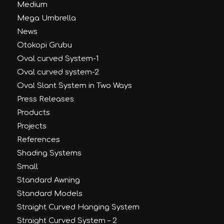
Medium
Mega Umbrella
News
Otokopi Grubu
Oval curved System-1
Oval curved system-2
Oval Slant System in Two Ways
Press Releases
Products
Projects
References
Shading Systems
Small
Standard Awning
Standard Models
Straight Curved Hanging System
Straight Curved System – 2