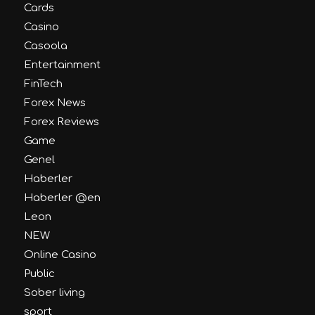
Cards
Casino
Casoola
Entertainment
FinTech
Forex News
Forex Reviews
Game
Genel
Haberler
Haberler @en
Leon
NEW
Online Casino
Public
Sober living
sport