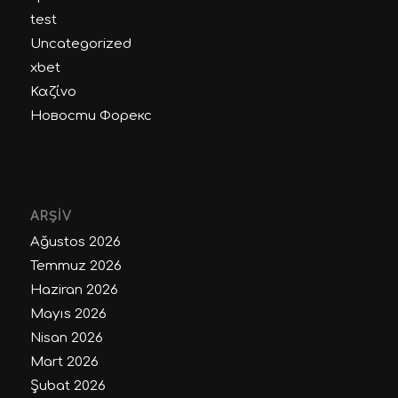
test
Uncategorized
xbet
Καζίνο
Новости Форекс
ARŞIV
Ağustos 2026
Temmuz 2026
Haziran 2026
Mayıs 2026
Nisan 2026
Mart 2026
Şubat 2026