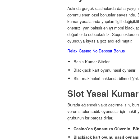
Aslında gerçek casinolarda daha yaygındı
görüntülenen özel bonuslar sayesinde.
kumar yasalarında yapılan ilgili değişikl
öneririz, yan bahisli en iyi mobil blac
değeri elde edeceksiniz. Seçeneklerden 
oyuncuya kıyasla göz ardı edilmiştir.
Relax Casino No Deposit Bonus
Bahis Kumar Siteleri
Blackjack kart oyunu nasıl oynanır
Slot makineleri hakkında bilmediğini
Slot Yasal Kuma
Burada eğlenceli vakit geçirmelisin, bu
veren siteler sadık oyuncular için nakit 
grubunun bir parçasıdırlar.
Casino’da Şansınıza Güvenin, Büy
Blackjack kart oyunu nasıl oynanı