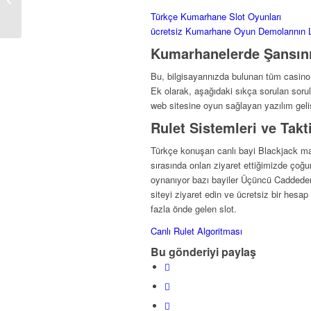
Türkçe Kumarhane Slot Oyunları
ücretsiz Kumarhane Oyun Demolarının L
Kumarhanelerde Şansın
Bu, bilgisayarınızda bulunan tüm casino 
Ek olarak, aşağıdaki sıkça sorulan so
web sitesine oyun sağlayan yazılım gelişt
Rulet Sistemleri ve Takti
Türkçe konuşan canlı bayi Blackjack ma
sırasında onları ziyaret ettiğimizde ço
oynanıyor bazı bayiler Üçüncü Caddeden 
siteyi ziyaret edin ve ücretsiz bir hesa
fazla önde gelen slot.
Canlı Rulet Algoritması
Bu gönderiyi paylaş