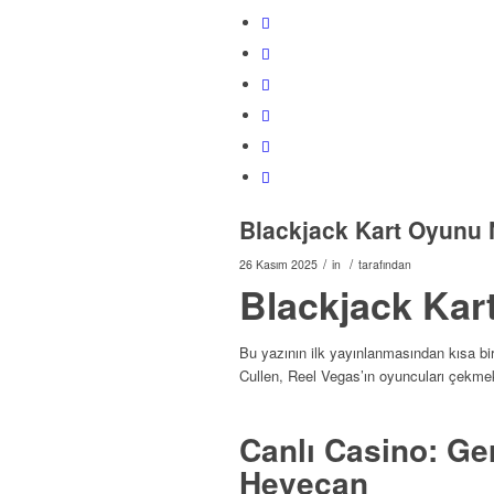
Blackjack Kart Oyunu 
/
/
26 Kasım 2025
in
tarafından
Blackjack Kar
Bu yazının ilk yayınlanmasından kısa b
Cullen, Reel Vegas’ın oyuncuları çekmek 
Canlı Casino: Ge
Heyecan