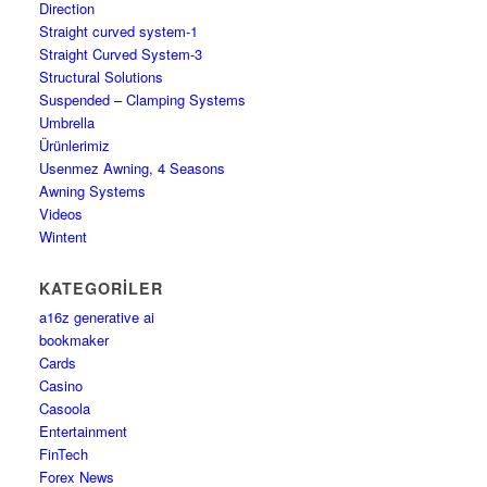
Direction
Straight curved system-1
Straight Curved System-3
Structural Solutions
Suspended – Clamping Systems
Umbrella
Ürünlerimiz
Usenmez Awning, 4 Seasons
Awning Systems
Videos
Wintent
KATEGORILER
a16z generative ai
bookmaker
Cards
Casino
Casoola
Entertainment
FinTech
Forex News