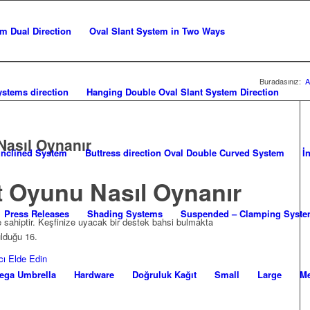
m Dual Direction
Oval Slant System in Two Ways
Buradasınız:
A
stems direction
Hanging Double Oval Slant System Direction
Nasıl Oynanır
 inclined System
Buttress direction Oval Double Curved System
İ
t Oyunu Nasıl Oynanır
Press Releases
Shading Systems
Suspended – Clamping Syst
 sahiptir. Keşfinize uyacak bir destek bahsi bulmakta
ulduğu 16.
ı Elde Edin
ega Umbrella
Hardware
Doğruluk Kağıt
Small
Large
M