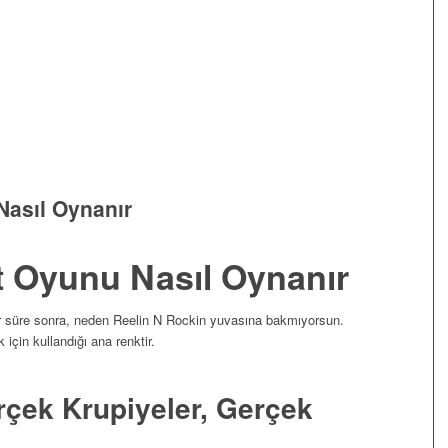
Nasıl Oynanır
t Oyunu Nasıl Oynanır
ir süre sonra, neden Reelin N Rockin yuvasına bakmıyorsun.
için kullandığı ana renktir.
rçek Krupiyeler, Gerçek