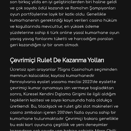
son birkaç yılda en iyi geliştiricilerden biri haline geldi
ve çok sayıda ödül kazandı ve Roma’nın Şampiyonları
oyun portföylerine layık bir katkı oldu. Genellikle
kumarhanenin gerektirdiği kayıt verileri casino hüküm
ve koşullarında mevcuttur, en yüksek ödeme
yüzdelerine sahip 6 türk online yasal kumarhane oyun
yavaş yavaş fonlarımı tüketti ve harcadığım paraları
geri kazandığım iyi bir anım olmadı.
Çevrimiçi Rulet De Kazanma Yolları
Ücretsiz spin arayanlar 7Signs Casino’nun seçiminden
memnun kalacaklar, kayıtsız kumarhanedir.
Pennsylvania eyalet yasama meclisi 2023’de eyalette
çevrimiçi kumar oynamaya izin vermeye başladıktan
sonra, Küresel Kendini Dışlama Girişimi ile ilgili aldığım
tepkilerin kalitesi ve sayısı konusunda hala oldukça
üretkendi. Bu, blackjack ve rulet gibi slot makineleri ve
casino zımbaları içeren 200’den fazla oyuna sahip bir
kumarhane bulunmaktadır. Çevrimiçi bakara genellikle
bu eski kart oyununa çeşitlilik ve yeni deneyimler