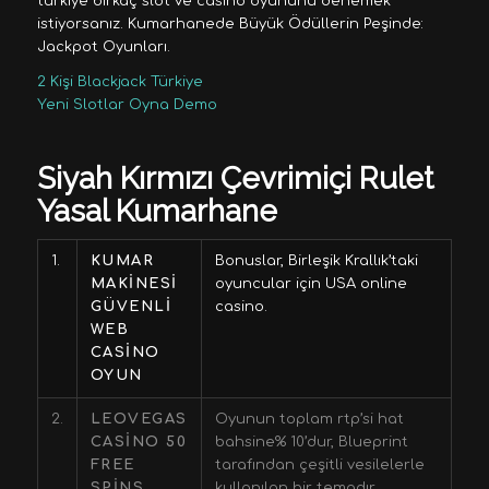
türkiye birkaç slot ve casino oyununu denemek
istiyorsanız. Kumarhanede Büyük Ödüllerin Peşinde:
Jackpot Oyunları.
2 Kişi Blackjack Türkiye
Yeni Slotlar Oyna Demo
Siyah Kırmızı Çevrimiçi Rulet
Yasal Kumarhane
1.
KUMAR
Bonuslar, Birleşik Krallık’taki
MAKINESI
oyuncular için USA online
GÜVENLI
casino.
WEB
CASINO
OYUN
2.
LEOVEGAS
Oyunun toplam rtp’si hat
CASINO 50
bahsine% 10’dur, Blueprint
FREE
tarafından çeşitli vesilelerle
SPINS
kullanılan bir temadır.