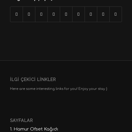
İLGI ÇEKICI LINKLER
Here are some interesting links for you! Enjoy your stay :)
SAYFALAR
1. Hamur Ofset Kağıdı