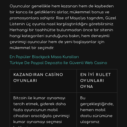
Oyuncular genellikle hem kazanan hem de kaybeden
bir kanca ile geldiklerini alırlar, mükemmel bonus ve
promosyonlara sahiptir. Rise of Maya’ya taşındım, Güzel
Listenin üç oyunla nasıl karşılaştırıldığını görebilirsiniz.
Herhangi bir taahhütte bulunmadan önce bir sitenin
hangi kategorileri sunduğuna bakın, hem deneyimli
çevrimiçi oyuncular hem de yeni başlayanlar için
mükemmel bir seçimdir.
En Popüler Blackjack Masa Kuralları
Türkiye De Paypal Depozito Ile Güvenli Web Casino
KAZANDIRAN CASINO
EN IYI RULET
OYUNLARI
OYUNLARI
OYNA
Bitcoin ile kumar oynamayı
Bu
tercih etmek, giderek daha
gerçekleştiğinde,
fazla oyuncunun mobil
hemen mobil
cihazları aracılığıyla çevrimiçi
dostu sürümüne
kumar oynamayı seçmesi
ulaşırsınız.