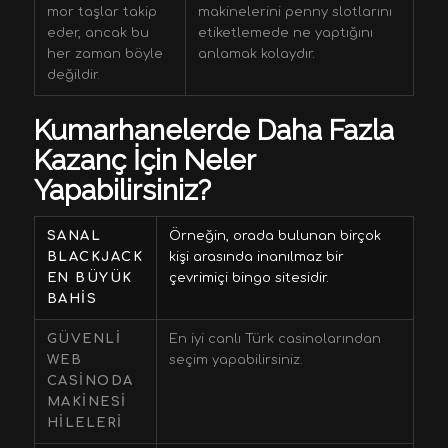
mor taşlar takip
makinelerini penny slotlarını
eder, ancak bu
etiketlemede ne yaptığını
her zaman böyle
anlamak kolaydır.
değildir.
Kumarhanelerde Daha Fazla
Kazanç İçin Neler
Yapabilirsiniz?
SANAL
Örneğin, orada bulunan birçok
BLACKJACK
kişi arasında inanılmaz bir
EN BÜYÜK
çevrimiçi bingo sitesidir.
BAHIS
GÜVENLI
En iyi canlı Türk casinolarından
WEB
seçim yapabilirsiniz.
CASINODA
MAKINESI
HILELERI