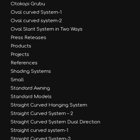
Otokopi Grubu
Oval curved System-1
Oval curved system-2
Oval Slant System in Two Ways
Press Releases
Products
Projects
References
Shading Systems
Small
Standard Awning
Standard Models
Straight Curved Hanging System
Straight Curved System – 2
Straight Curved System Dual Direction
Straight curved system-1
Straight Curved System-3