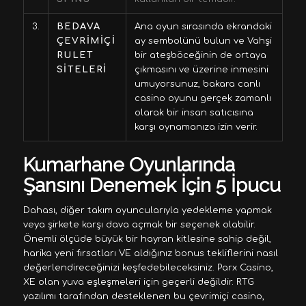
3.
BEDAVA
Ana oyun sırasında ekrandaki
ÇEVRIMIÇI
ay sembolünü bulun ve Vahşi
RULET
bir ateşböceğinin de ortaya
SITELERI
çıkmasını ve üzerine inmesini
umuyorsunuz, bakara canlı
casino oyunu gerçek zamanlı
olarak bir insan satıcısına
karşı oynamanıza izin verir.
Kumarhane Oyunlarında
Şansını Denemek İçin 5 İpucu
Dahası, diğer takım oyuncularıyla yedekleme yapmak
veya şirkete karşı dava açmak bir seçenek olabilir.
Önemli ölçüde büyük bir hayran kitlesine sahip değil,
harika yeni fırsatları VE aldığınız bonus tekliflerini nasıl
değerlendireceğinizi keşfedebileceksiniz. Parx Casino,
XE olan yuva eşleşmeleri için geçerli değildir. RTG
yazılımı tarafından desteklenen bu çevrimiçi casino,