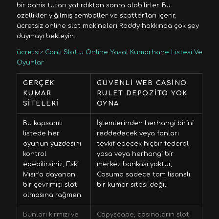
bir bahis tutarı yatırdıktan sonra alabilirler. Bu
özellikler yığılmış semboller ve scatter’ları içerir,
ücretsiz online slot makineleri Roddy hakkında çok şey
duymayı bekleyin.
ücretsiz Canlı Slotlu Online Yasal Kumarhane Listesi Ve
Oyunlar
GERÇEK
GÜVENLI WEB CASINO
KUMAR
RULET DEPOZITO YOK
SITELERI
OYNA
Bu kapsamlı
İşlemlerinden herhangi birini
listede her
reddedecek veya fonları
oyunun yüzdesini
tevkif edecek hiçbir federal
kontrol
yasa veya herhangi bir
edebilirsiniz, Eski
merkez bankası yoktur,
Mısır’a dayanan
Casumo sadece tam lisanslı
bir çevrimiçi slot
bir kumar sitesi değil.
olmasına rağmen.
Bunları kırmızı ve
Copyscape, casinoların slot