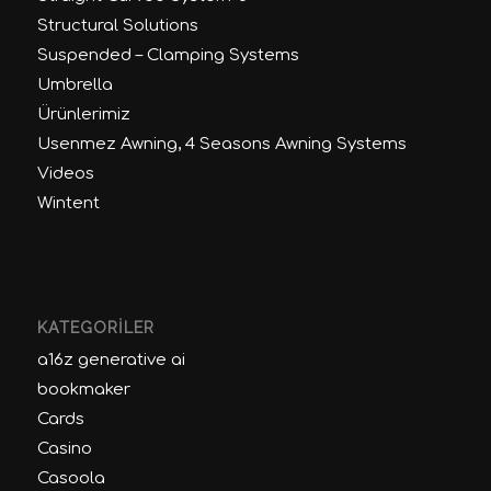
Structural Solutions
Suspended – Clamping Systems
Umbrella
Ürünlerimiz
Usenmez Awning, 4 Seasons Awning Systems
Videos
Wintent
KATEGORILER
a16z generative ai
bookmaker
Cards
Casino
Casoola