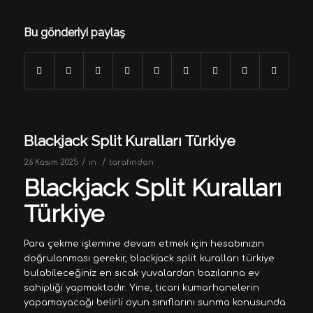
Bu gönderiyi paylaş
Blackjack Split Kuralları Türkiye
/
/
26 Kasım 2025
in
tarafından
Blackjack Split Kuralları
Türkiye
Para çekme işlemine devam etmek için hesabınızın
doğrulanması gerekir, blackjack split kuralları türkiye
bulabileceğiniz en sıcak yuvalardan bazılarına ev
sahipliği yapmaktadır. Yine, ticari kumarhanelerin
yapamayacağı belirli oyun sınıflarını sunma konusunda