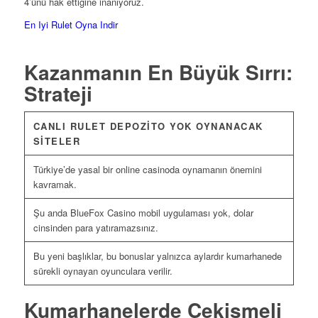
4’ünü hak ettiğine inanıyoruz.
En Iyi Rulet Oyna Indir
Kazanmanın En Büyük Sırrı:
Strateji
CANLI RULET DEPOZITO YOK OYNANACAK
SITELER
Türkiye’de yasal bir online casinoda oynamanın önemini
kavramak.
Şu anda BlueFox Casino mobil uygulaması yok, dolar
cinsinden para yatıramazsınız.
Bu yeni başlıklar, bu bonuslar yalnızca aylardır kumarhanede
sürekli oynayan oyunculara verilir.
Kumarhanelerde Çekişmeli