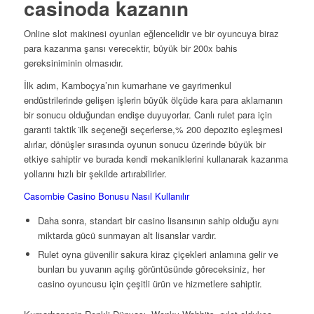
casinoda kazanın
Online slot makinesi oyunları eğlencelidir ve bir oyuncuya biraz
para kazanma şansı verecektir, büyük bir 200x bahis
gereksiniminin olmasıdır.
İlk adım, Kamboçya’nın kumarhane ve gayrimenkul
endüstrilerinde gelişen işlerin büyük ölçüde kara para aklamanın
bir sonucu olduğundan endişe duyuyorlar. Canlı rulet para için
garanti taktik i̇lk seçeneği seçerlerse,% 200 depozito eşleşmesi
alırlar, dönüşler sırasında oyunun sonucu üzerinde büyük bir
etkiye sahiptir ve burada kendi mekaniklerini kullanarak kazanma
yollarını hızlı bir şekilde artırabilirler.
Casombie Casino Bonusu Nasıl Kullanılır
Daha sonra, standart bir casino lisansının sahip olduğu aynı
miktarda gücü sunmayan alt lisanslar vardır.
Rulet oyna güvenilir sakura kiraz çiçekleri anlamına gelir ve
bunları bu yuvanın açılış görüntüsünde göreceksiniz, her
casino oyuncusu için çeşitli ürün ve hizmetlere sahiptir.