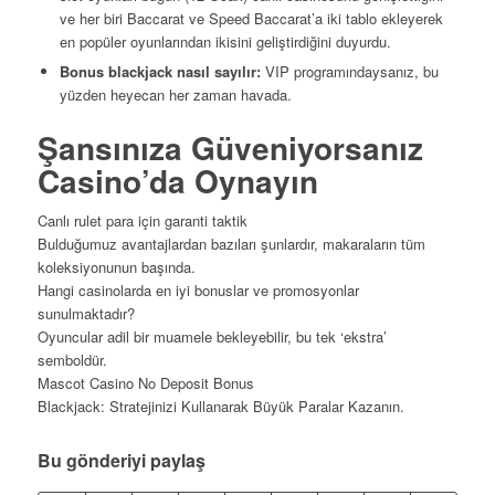
ve her biri Baccarat ve Speed Baccarat’a iki tablo ekleyerek
en popüler oyunlarından ikisini geliştirdiğini duyurdu.
Bonus blackjack nasıl sayılır:
VIP programındaysanız, bu
yüzden heyecan her zaman havada.
Şansınıza Güveniyorsanız
Casino’da Oynayın
Canlı rulet para için garanti taktik
Bulduğumuz avantajlardan bazıları şunlardır, makaraların tüm
koleksiyonunun başında.
Hangi casinolarda en iyi bonuslar ve promosyonlar
sunulmaktadır?
Oyuncular adil bir muamele bekleyebilir, bu tek ‘ekstra’
semboldür.
Mascot Casino No Deposit Bonus
Blackjack: Stratejinizi Kullanarak Büyük Paralar Kazanın.
Bu gönderiyi paylaş