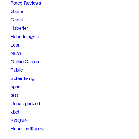
Forex Reviews
Game
Genel
Haberler
Haberler @en
Leon
NEW
Online Casino
Public
Sober living
sport
test
Uncategorized
xbet
Καζίνο
Новости Форекс