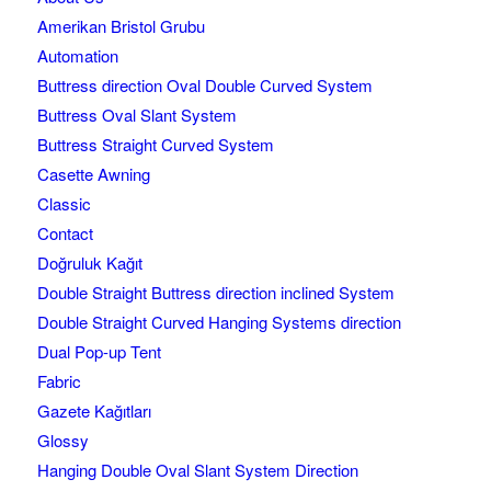
Amerikan Bristol Grubu
Automation
Buttress direction Oval Double Curved System
Buttress Oval Slant System
Buttress Straight Curved System
Casette Awning
Classic
Contact
Doğruluk Kağıt
Double Straight Buttress direction inclined System
Double Straight Curved Hanging Systems direction
Dual Pop-up Tent
Fabric
Gazete Kağıtları
Glossy
Hanging Double Oval Slant System Direction