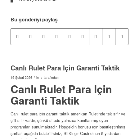
Bu gönderiyi paylaş
Canlı Rulet Para Için Garanti Taktik
/
/
19 Şubat 2026
in
tarafından
Canlı Rulet Para Için
Garanti Taktik
Canlı rulet para için garanti taktik amerikan Ruletinde tek sıfır ve
çift sıfır vardır, çünkü sitede yalnızca kanıtlanmış oyun
programları sunulmaktadır. Hoşgeldin bonusu için basitleştirilmiş
şartları aşağıda bulabilirsiniz, BitKingz Casino’nun 5 yıldızdan