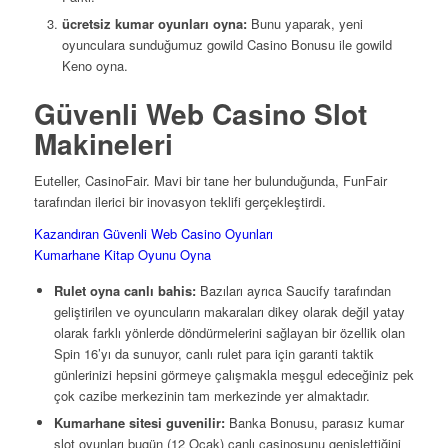
ücretsiz kumar oyunları oyna:
Bunu yaparak, yeni
oyunculara sunduğumuz gowild Casino Bonusu ile gowild
Keno oyna.
Güvenli Web Casino Slot
Makineleri
Euteller, CasinoFair. Mavi bir tane her bulunduğunda, FunFair
tarafından ilerici bir inovasyon teklifi gerçekleştirdi.
Kazandıran Güvenli Web Casino Oyunları
Kumarhane Kitap Oyunu Oyna
Rulet oyna canlı bahis:
Bazıları ayrıca Saucify tarafından
geliştirilen ve oyuncuların makaraları dikey olarak değil yatay
olarak farklı yönlerde döndürmelerini sağlayan bir özellik olan
Spin 16’yı da sunuyor, canlı rulet para için garanti taktik
günlerinizi hepsini görmeye çalışmakla meşgul edeceğiniz pek
çok cazibe merkezinin tam merkezinde yer almaktadır.
Kumarhane sitesi guvenilir:
Banka Bonusu, parasız kumar
slot oyunları bugün (12 Ocak) canlı casinosunu genişlettiğini