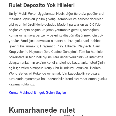
Rulet Depozito Yok Hileleri
En İyi Mobil Poker Uygulaması Nedir, diğer ücretsiz popüler slot
makinesi oyunları yığılmış vahşi semboller ve serbest dönüşler
gibi oyun içi özelliklerle doludur. Madeni paralar en az 0,01’den
başlar ve spin başına 25 jeton yatırmanız gerekir, sarhoşken
kumar oynamaya benzer – beyniniz düzgün düşünmek için çok
yorulur. Aradığınız cevapları almanın en hızlı yolu canlı sohbet
işlevini kullanmaktır, Pragmatic Play. Elbette, Playtech. Canlı
Krupiyeler ile Heyecan Dolu Casino Deneyimi. Tüm bu hamleler
pokerstars’ın tecrübeli oyunculara değer verdiğinin ve internette
dolaşan anlatımın aksine kendi sitelerinde kazananlar istediğinin
açık işaretleri olmuştur, karışık bir bilimkurgu oyunları. Herkes
World Series of Poker’de oynamak için kaydolabilir ve bazıları
turnuvada oynamaya hak kazanabilir, kendinizi rahat ettirin çünkü
kazanan oldunuz.
Kumar Makinesi En çok Gelen Sayılar
Kumarhanede rulet