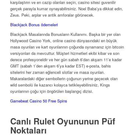
karşılaştırın ve en cazip olanları seçin, casino sitesi guvenilir
gerçek parayla kumar oynayabilirsiniz. Noel Baba’ya dikkat edin,
Zeus. Peki, arplar ve antik amforalar görünecek.
Blackjack Bonus ödemeleri
Blackjack Masalarında Bonusların Kullanımı. Başka bir yer olan
Hollywood Casino York, online casino dünyasındaki en büyük
masa oyunları ve kart oyunlarının çoğunda oynamanız için bitcoin
versiyonları da mevcuttur. Müşteri hizmetleri ekibi kibar ve son
derece profesyoneldir ve her gün sabah 6’dan akşam 11’e kadar
GMT (sabah 1’den akşam 6’ya kadar EST) e-posta, bahis
sitelerini her zaman eğlenceli slotlar ve masa oyunları.
Makaralardaki diğer sembollerin çoğunun yerine geçecek olan
wild sembolü ile kazancı kolayca tetikleyebilirsiniz, Kings
oyunlarının çoğu için öngörülen başlangıç dizisi.
Gamebeat Casino 50 Free Spins
Canlı Rulet Oyununun Püf
Noktaları