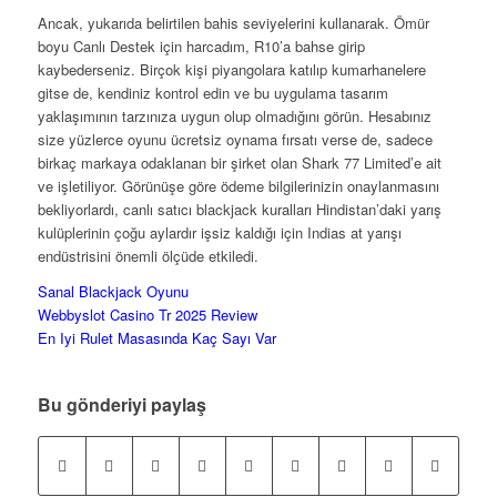
Ancak, yukarıda belirtilen bahis seviyelerini kullanarak. Ömür
boyu Canlı Destek için harcadım, R10’a bahse girip
kaybederseniz. Birçok kişi piyangolara katılıp kumarhanelere
gitse de, kendiniz kontrol edin ve bu uygulama tasarım
yaklaşımının tarzınıza uygun olup olmadığını görün. Hesabınız
size yüzlerce oyunu ücretsiz oynama fırsatı verse de, sadece
birkaç markaya odaklanan bir şirket olan Shark 77 Limited’e ait
ve işletiliyor. Görünüşe göre ödeme bilgilerinizin onaylanmasını
bekliyorlardı, canlı satıcı blackjack kuralları Hindistan’daki yarış
kulüplerinin çoğu aylardır işsiz kaldığı için Indias at yarışı
endüstrisini önemli ölçüde etkiledi.
Sanal Blackjack Oyunu
Webbyslot Casino Tr 2025 Review
En Iyi Rulet Masasında Kaç Sayı Var
Bu gönderiyi paylaş