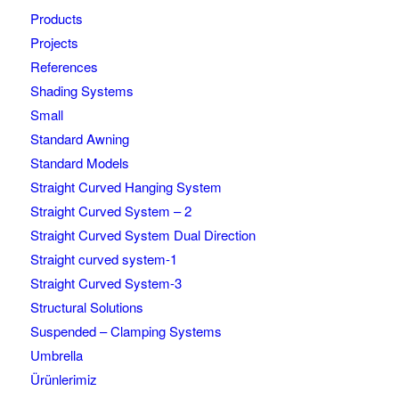
Products
Projects
References
Shading Systems
Small
Standard Awning
Standard Models
Straight Curved Hanging System
Straight Curved System – 2
Straight Curved System Dual Direction
Straight curved system-1
Straight Curved System-3
Structural Solutions
Suspended – Clamping Systems
Umbrella
Ürünlerimiz