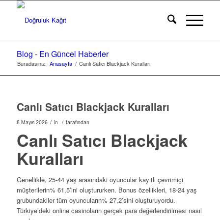
Blog - En Güncel Haberler
Buradasınız:
Anasayfa
/
Canlı Satıcı Blackjack Kuralları
Canlı Satıcı Blackjack Kuralları
/
/
8 Mayıs 2026
in
tarafından
Canlı Satıcı Blackjack
Kuralları
Genellikle, 25-44 yaş arasındaki oyuncular kayıtlı çevrimiçi
müşterilerin% 61,5’ini oluştururken. Bonus özellikleri, 18-24 yaş
grubundakiler tüm oyuncuların% 27,2’sini oluşturuyordu.
Türkiye’deki online casinoların gerçek para değerlendirilmesi nasıl