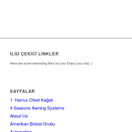
İLGI ÇEKICI LINKLER
Here are some interesting links for you! Enjoy your stay :)
SAYFALAR
1. Hamur Ofset Kağıdı
4 Seasons Awning Systems
About Us
Amerikan Bristol Grubu
Automation