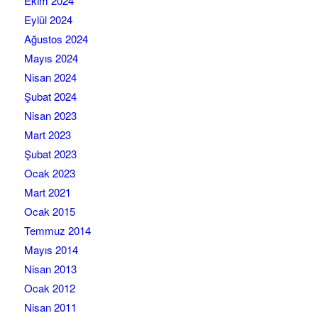
Ekim 2024
Eylül 2024
Ağustos 2024
Mayıs 2024
Nisan 2024
Şubat 2024
Nisan 2023
Mart 2023
Şubat 2023
Ocak 2023
Mart 2021
Ocak 2015
Temmuz 2014
Mayıs 2014
Nisan 2013
Ocak 2012
Nisan 2011