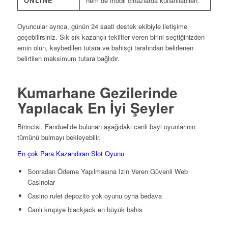
ONLINE
hem de mobil cihazlarda kullanılabilen.
Oyuncular ayrıca, günün 24 saati destek ekibiyle iletişime
geçebilirsiniz. Sık sık kazançlı teklifler veren birini seçtiğinizden
emin olun, kaybedilen tutara ve bahisçi tarafından belirlenen
belirtilen maksimum tutara bağlıdır.
Kumarhane Gezilerinde
Yapılacak En İyi Şeyler
Birincisi, Fanduel’de bulunan aşağıdaki canlı bayi oyunlarının
tümünü bulmayı bekleyebilir.
En çok Para Kazandıran Slot Oyunu
Sonradan Ödeme Yapılmasına Izin Veren Güvenli Web
Casinolar
Casino rulet depozito yok oyunu oyna bedava
Canlı krupiye blackjack en büyük bahis