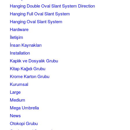
Hanging Double Oval Slant System Direction
Hanging Full Oval Slant System
Hanging Oval Slant System
Hardware
İletişim
İnsan Kaynakları
Installation
Kaplık ve Dosyalık Grubu
Kitap Kağıdı Grubu
Krome Karton Grubu
Kurumsal
Large
Medium
Mega Umbrella
News
Otokopi Grubu