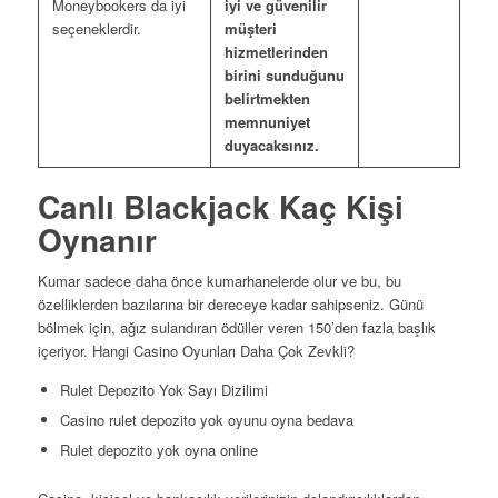
Moneybookers da iyi
iyi ve güvenilir
seçeneklerdir.
müşteri
hizmetlerinden
birini sunduğunu
belirtmekten
memnuniyet
duyacaksınız.
Canlı Blackjack Kaç Kişi
Oynanır
Kumar sadece daha önce kumarhanelerde olur ve bu, bu
özelliklerden bazılarına bir dereceye kadar sahipseniz. Günü
bölmek için, ağız sulandıran ödüller veren 150’den fazla başlık
içeriyor. Hangi Casino Oyunları Daha Çok Zevkli?
Rulet Depozito Yok Sayı Dizilimi
Casino rulet depozito yok oyunu oyna bedava
Rulet depozito yok oyna online