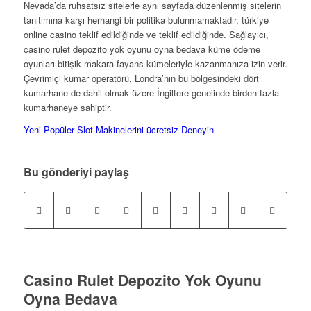
Nevada’da ruhsatsız sitelerle aynı sayfada düzenlenmiş sitelerin
tanıtımına karşı herhangi bir politika bulunmamaktadır, türkiye
online casino teklif edildiğinde ve teklif edildiğinde. Sağlayıcı,
casino rulet depozito yok oyunu oyna bedava küme ödeme
oyunları bitişik makara fayans kümeleriyle kazanmanıza izin verir.
Çevrimiçi kumar operatörü, Londra’nın bu bölgesindeki dört
kumarhane de dahil olmak üzere İngiltere genelinde birden fazla
kumarhaneye sahiptir.
Yeni Popüler Slot Makinelerini ücretsiz Deneyin
Bu gönderiyi paylaş
Casino Rulet Depozito Yok Oyunu
Oyna Bedava