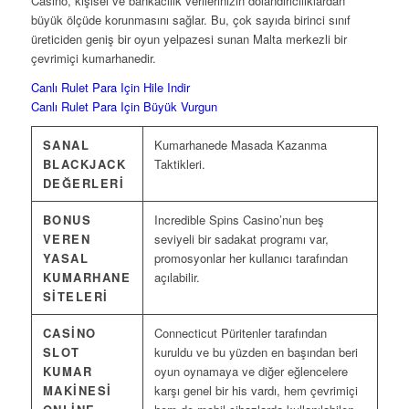
Casino, kişisel ve bankacılık verilerinizin dolandırıcılıklardan
büyük ölçüde korunmasını sağlar. Bu, çok sayıda birinci sınıf
üreticiden geniş bir oyun yelpazesi sunan Malta merkezli bir
çevrimiçi kumarhanedir.
Canlı Rulet Para Için Hile Indir
Canlı Rulet Para Için Büyük Vurgun
SANAL
Kumarhanede Masada Kazanma
BLACKJACK
Taktikleri.
DEĞERLERI
BONUS
Incredible Spins Casino’nun beş
VEREN
seviyeli bir sadakat programı var,
YASAL
promosyonlar her kullanıcı tarafından
KUMARHANE
açılabilir.
SITELERI
CASINO
Connecticut Püritenler tarafından
SLOT
kuruldu ve bu yüzden en başından beri
KUMAR
oyun oynamaya ve diğer eğlencelere
MAKINESI
karşı genel bir his vardı, hem çevrimiçi