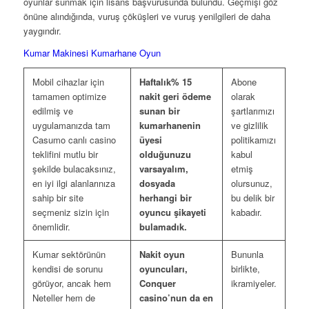
oyunlar sunmak için lisans başvurusunda bulundu. Geçmişi göz
önüne alındığında, vuruş çöküşleri ve vuruş yenilgileri de daha
yaygındır.
Kumar Makinesi Kumarhane Oyun
Mobil cihazlar için
Haftalık% 15
Abone
tamamen optimize
nakit geri ödeme
olarak
edilmiş ve
sunan bir
şartlarımızı
uygulamanızda tam
kumarhanenin
ve gizlilik
Casumo canlı casino
üyesi
politikamızı
teklifini mutlu bir
olduğunuzu
kabul
şekilde bulacaksınız,
varsayalım,
etmiş
en iyi ilgi alanlarınıza
dosyada
olursunuz,
sahip bir site
herhangi bir
bu delik bir
seçmeniz sizin için
oyuncu şikayeti
kabadır.
önemlidir.
bulamadık.
Kumar sektörünün
Nakit oyun
Bununla
kendisi de sorunu
oyuncuları,
birlikte,
görüyor, ancak hem
Conquer
ikramiyeler.
Neteller hem de
casino’nun da en