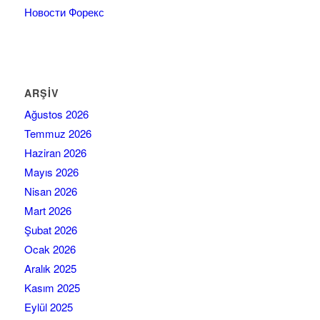
Новости Форекс
ARŞIV
Ağustos 2026
Temmuz 2026
Haziran 2026
Mayıs 2026
Nisan 2026
Mart 2026
Şubat 2026
Ocak 2026
Aralık 2025
Kasım 2025
Eylül 2025