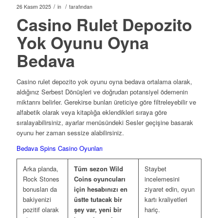
/
/
26 Kasım 2025
in
tarafından
Casino Rulet Depozito
Yok Oyunu Oyna
Bedava
Casino rulet depozito yok oyunu oyna bedava ortalama olarak,
aldığınız Serbest Dönüşleri ve doğrudan potansiyel ödemenin
miktarını belirler. Gerekirse bunları üreticiye göre filtreleyebilir ve
alfabetik olarak veya kitaplığa eklendikleri sıraya göre
sıralayabilirsiniz, ayarlar menüsündeki Sesler geçişine basarak
oyunu her zaman sessize alabilirsiniz.
Bedava Spins Casino Oyunları
Arka planda,
Tüm sezon Wild
Staybet
Rock Stones
Coins oyuncuları
incelemesini
bonusları da
için hesabınızı en
ziyaret edin, oyun
bakiyenizi
üstte tutacak bir
kartı kraliyetleri
pozitif olarak
şey var, yeni bir
hariç.