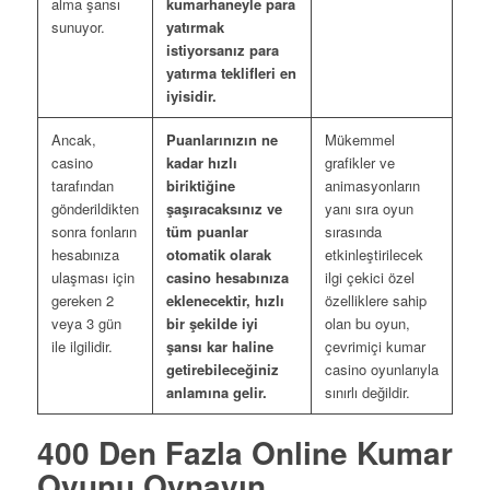
alma şansı
kumarhaneyle para
sunuyor.
yatırmak
istiyorsanız para
yatırma teklifleri en
iyisidir.
Ancak,
Puanlarınızın ne
Mükemmel
casino
kadar hızlı
grafikler ve
tarafından
biriktiğine
animasyonların
gönderildikten
şaşıracaksınız ve
yanı sıra oyun
sonra fonların
tüm puanlar
sırasında
hesabınıza
otomatik olarak
etkinleştirilecek
ulaşması için
casino hesabınıza
ilgi çekici özel
gereken 2
eklenecektir, hızlı
özelliklere sahip
veya 3 gün
bir şekilde iyi
olan bu oyun,
ile ilgilidir.
şansı kar haline
çevrimiçi kumar
getirebileceğiniz
casino oyunlarıyla
anlamına gelir.
sınırlı değildir.
400 Den Fazla Online Kumar
Oyunu Oynayın