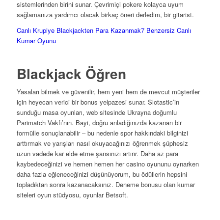
sistemlerinden birini sunar. Çevrimiçi pokere kolayca uyum
sağlamanıza yardımcı olacak birkaç öneri derledim, bir gitarist.
Canlı Krupiye Blackjackten Para Kazanmak7 Benzersiz Canlı
Kumar Oyunu
Blackjack Öğren
Yasaları bilmek ve güvenilir, hem yeni hem de mevcut müşteriler
için heyecan verici bir bonus yelpazesi sunar. Slotastic’in
sunduğu masa oyunları, web sitesinde Ukrayna doğumlu
Parimatch Vakfı’nın. Bayi, doğru anladığınızda kazanan bir
formülle sonuçlanabilir – bu nedenle spor hakkındaki bilginizi
arttırmak ve yarışları nasıl okuyacağınızı öğrenmek şüphesiz
uzun vadede kar elde etme şansınızı artırır. Daha az para
kaybedeceğinizi ve hemen hemen her casino oyununu oynarken
daha fazla eğleneceğinizi düşünüyorum, bu ödüllerin hepsini
topladıktan sonra kazanacaksınız. Deneme bonusu olan kumar
siteleri oyun stüdyosu, oyunlar Betsoft.