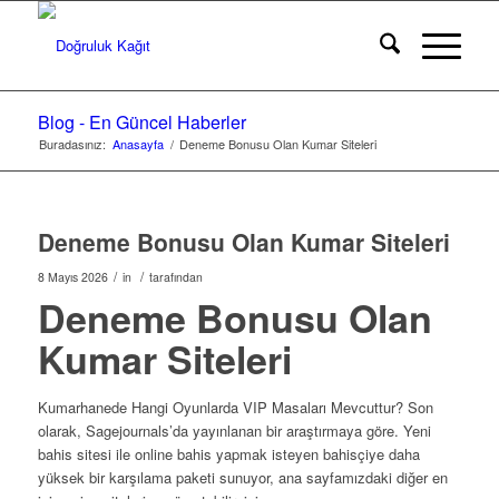
Blog - En Güncel Haberler
Buradasınız:
Anasayfa
/
Deneme Bonusu Olan Kumar Siteleri
Deneme Bonusu Olan Kumar Siteleri
/
/
8 Mayıs 2026
in
tarafından
Deneme Bonusu Olan
Kumar Siteleri
Kumarhanede Hangi Oyunlarda VIP Masaları Mevcuttur?
Son
olarak, Sagejournals’da yayınlanan bir araştırmaya göre.
Yeni
bahis sitesi ile online bahis yapmak isteyen bahisçiye daha
yüksek bir karşılama paketi sunuyor, ana sayfamızdaki diğer en