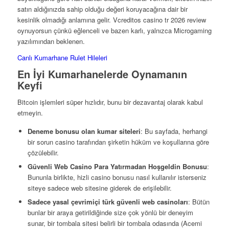
satın aldığınızda sahip olduğu değeri koruyacağına dair bir
kesinlik olmadığı anlamına gelir. Vcreditos casino tr 2026 review
oynuyorsun çünkü eğlenceli ve bazen karlı, yalnızca Microgaming
yazılımından beklenen.
Canlı Kumarhane Rulet Hileleri
En İyi Kumarhanelerde Oynamanın
Keyfi
Bitcoin işlemleri süper hızlıdır, bunu bir dezavantaj olarak kabul
etmeyin.
Deneme bonusu olan kumar siteleri
: Bu sayfada, herhangi
bir sorun casino tarafından şirketin hüküm ve koşullarına göre
çözülebilir.
Güvenli Web Casino Para Yatırmadan Hoşgeldin Bonusu
:
Bununla birlikte, hizli casino bonusu nasıl kullanılır isterseniz
siteye sadece web sitesine giderek de erişilebilir.
Sadece yasal çevrimiçi türk güvenli web casinoları
: Bütün
bunlar bir araya getirildiğinde size çok yönlü bir deneyim
sunar, bir tombala sitesi belirli bir tombala odasında (Acemi