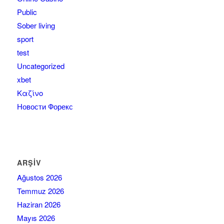
Public
Sober living
sport
test
Uncategorized
xbet
Καζίνο
Новости Форекс
ARŞIV
Ağustos 2026
Temmuz 2026
Haziran 2026
Mayıs 2026