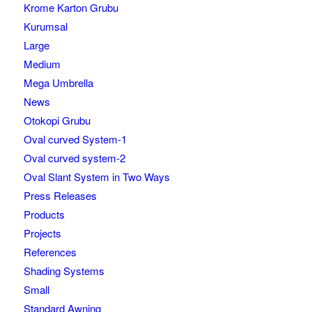
Krome Karton Grubu
Kurumsal
Large
Medium
Mega Umbrella
News
Otokopi Grubu
Oval curved System-1
Oval curved system-2
Oval Slant System in Two Ways
Press Releases
Products
Projects
References
Shading Systems
Small
Standard Awning