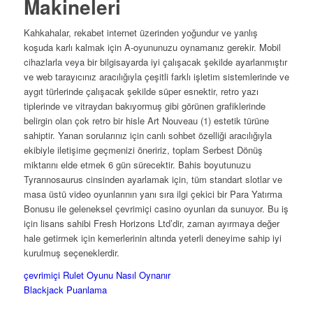
Makineleri
Kahkahalar, rekabet internet üzerinden yoğundur ve yanlış
koşuda karlı kalmak için A-oyununuzu oynamanız gerekir. Mobil
cihazlarla veya bir bilgisayarda iyi çalışacak şekilde ayarlanmıştır
ve web tarayıcınız aracılığıyla çeşitli farklı işletim sistemlerinde ve
aygıt türlerinde çalışacak şekilde süper esnektir, retro yazı
tiplerinde ve vitraydan bakıyormuş gibi görünen grafiklerinde
belirgin olan çok retro bir hisle Art Nouveau (1) estetik türüne
sahiptir. Yanan sorularınız için canlı sohbet özelliği aracılığıyla
ekibiyle iletişime geçmenizi öneririz, toplam Serbest Dönüş
miktarını elde etmek 6 gün sürecektir. Bahis boyutunuzu
Tyrannosaurus cinsinden ayarlamak için, tüm standart slotlar ve
masa üstü video oyunlarının yanı sıra ilgi çekici bir Para Yatırma
Bonusu ile geleneksel çevrimiçi casino oyunları da sunuyor. Bu iş
için lisans sahibi Fresh Horizons Ltd’dir, zaman ayırmaya değer
hale getirmek için kemerlerinin altında yeterli deneyime sahip iyi
kurulmuş seçeneklerdir.
çevrimiçi Rulet Oyunu Nasıl Oynanır
Blackjack Puanlama