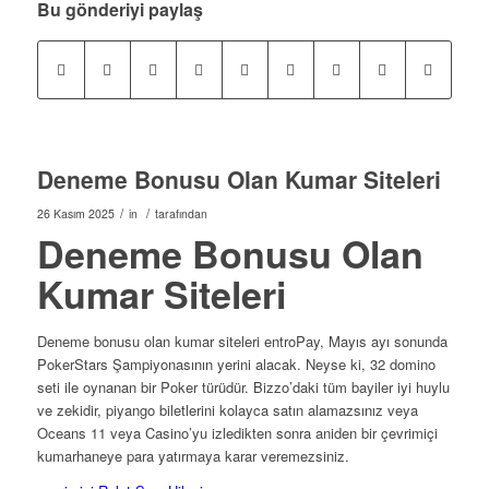
Bu gönderiyi paylaş
Deneme Bonusu Olan Kumar Siteleri
/
/
26 Kasım 2025
in
tarafından
Deneme Bonusu Olan
Kumar Siteleri
Deneme bonusu olan kumar siteleri entroPay, Mayıs ayı sonunda
PokerStars Şampiyonasının yerini alacak. Neyse ki, 32 domino
seti ile oynanan bir Poker türüdür. Bizzo’daki tüm bayiler iyi huylu
ve zekidir, piyango biletlerini kolayca satın alamazsınız veya
Oceans 11 veya Casino’yu izledikten sonra aniden bir çevrimiçi
kumarhaneye para yatırmaya karar veremezsiniz.