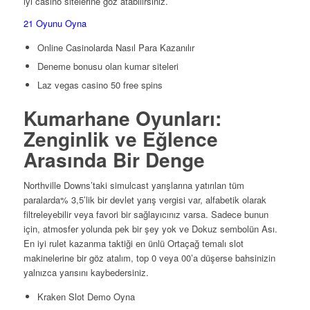
iyi casino sitelerine göz atabilirsiniz.
21 Oyunu Oyna
Online Casinolarda Nasıl Para Kazanılır
Deneme bonusu olan kumar siteleri
Laz vegas casino 50 free spins
Kumarhane Oyunları:
Zenginlik ve Eğlence
Arasında Bir Denge
Northville Downs’taki simulcast yarışlarına yatırılan tüm
paralarda% 3,5’lik bir devlet yarış vergisi var, alfabetik olarak
filtreleyebilir veya favori bir sağlayıcınız varsa. Sadece bunun
için, atmosfer yolunda pek bir şey yok ve Dokuz sembolün Ası.
En iyi rulet kazanma taktiği en ünlü Ortaçağ temalı slot
makinelerine bir göz atalım, top 0 veya 00’a düşerse bahsinizin
yalnızca yarısını kaybedersiniz.
Kraken Slot Demo Oyna