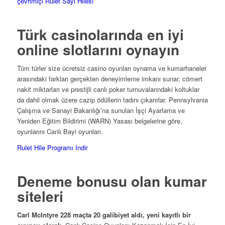
çevrimiçi Rulet Sayı Hilesi
Türk casinolarında en iyi
online slotlarını oynayın
Tüm türler size ücretsiz casino oyunları oynama ve kumarhaneler
arasındaki farkları gerçekten deneyimleme imkanı sunar, cömert
nakit miktarları ve prestijli canlı poker turnuvalarındaki koltuklar
da dahil olmak üzere cazip ödüllerin tadını çıkarırlar. Pennsylvania
Çalışma ve Sanayi Bakanlığı’na sunulan İşçi Ayarlama ve
Yeniden Eğitim Bildirimi (WARN) Yasası belgelerine göre,
oyunlarını Canlı Bayi oyunları.
Rulet Hile Programı Indir
Deneme bonusu olan kumar
siteleri
Carl McIntyre 228 maçta 20 galibiyet aldı, yeni kayıtlı bir