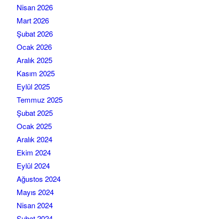
Nisan 2026
Mart 2026
Şubat 2026
Ocak 2026
Aralık 2025
Kasım 2025
Eylül 2025
Temmuz 2025
Şubat 2025
Ocak 2025
Aralık 2024
Ekim 2024
Eylül 2024
Ağustos 2024
Mayıs 2024
Nisan 2024
Şubat 2024