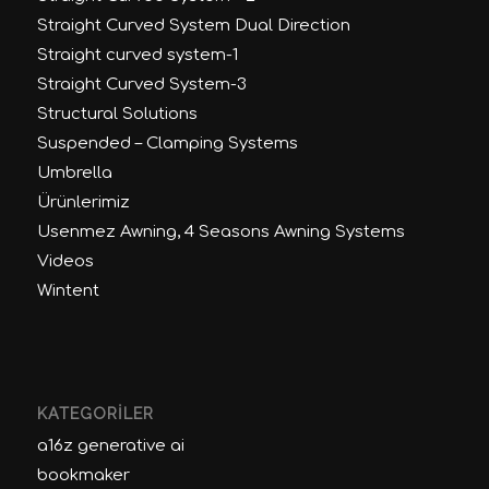
Straight Curved System Dual Direction
Straight curved system-1
Straight Curved System-3
Structural Solutions
Suspended – Clamping Systems
Umbrella
Ürünlerimiz
Usenmez Awning, 4 Seasons Awning Systems
Videos
Wintent
KATEGORILER
a16z generative ai
bookmaker