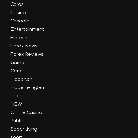
Cards
Casino
Casoola
Entertainment
FinTech
Forex News
Forex Reviews
Game
Genel
Haberler
Haberler @en
Leon
NEW
Online Casino
Public
Sober living
sport