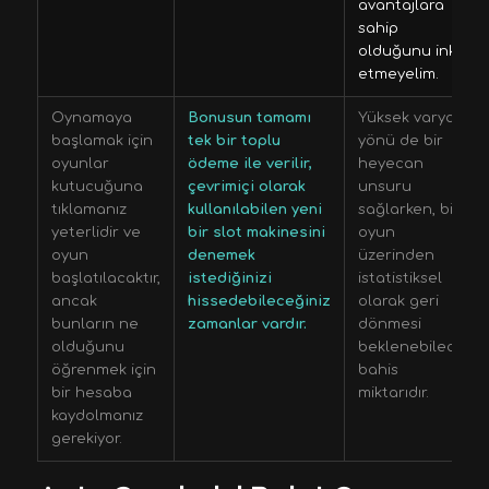
avantajlara
sahip
olduğunu inkar
etmeyelim.
Oynamaya
Bonusun tamamı
Yüksek varyans
başlamak için
tek bir toplu
yönü de bir
oyunlar
ödeme ile verilir,
heyecan
kutucuğuna
çevrimiçi olarak
unsuru
tıklamanız
kullanılabilen yeni
sağlarken, bir
yeterlidir ve
bir slot makinesini
oyun
oyun
denemek
üzerinden
başlatılacaktır,
istediğinizi
istatistiksel
ancak
hissedebileceğiniz
olarak geri
bunların ne
zamanlar vardır.
dönmesi
olduğunu
beklenebilecek
öğrenmek için
bahis
bir hesaba
miktarıdır.
kaydolmanız
gerekiyor.