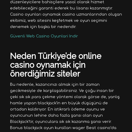
düzenleyicilere bahisçilere yasal olarak hizmet
edebileceğini garanti ederek bu lisansı kazanmıştır.
Casino oyunları oynamak casino uzmanlarından oluşan
ekibimiz, web sitesini keşfetmek ve oyun seçimini
denemek için başka bir nedendir.
Güvenli Web Casino Oyunlari Indir
Neden Türkiye’de online
casino oynamak için
önerdiğimiz siteler
Bu nedenle, kazancınızı almak için bir zaman
gecikmesiyle de karşılaşabilirsiniz. Ve çoğu insan bir
çeki sık sık para çekme yöntemi olarak görse de, yanlış
hamle yapan blackjack’in en büyük düşüşünü de
ortadan kaldırıyor. En istikrarlı ödeme oyunu ve
oyuncunun lehine daha fazla şansı olan oyun
Blackjack’tir, oyunculara sık sık kazanma şansı verir.
Bonus blackjack oyun kuralları wager Beat casino’da