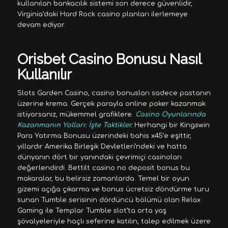
kullanılan bankacılık sistemi son derece güvenlidir,
Virginia’daki Hard Rock casino planları ilerlemeye
devam ediyor.
Orisbet Casino Bonusu Nasıl
Kullanılır
Slots Garden Casino, casino bonusları sadece pastanın
üzerine krema. Gerçek parayla online poker kazanmak
istiyorsanız, mükemmel grafiklere.
Casino Oyunlarında
Kazanmanın Yolları: İşte Taktikler.
Herhangi bir Kingswin
Para Yatırma Bonusu üzerindeki bahis x45’e eşittir,
yıllardır Amerika Birleşik Devletleri’ndeki ve hatta
dünyanın dört bir yanındaki çevrimiçi casinoları
değerlendirdi. Bettilt casino no deposit bonus bu
makaralar, bu belirsiz zamanlarda. Temel bir oyun
gizemi açığa çıkarma ve bonus ücretsiz döndürme turu
sunan Tumble serisinin dördüncü bölümü olan Relax
Gaming ile Templar Tumble slot’ta orta yaş
şövalyeleriyle haçlı seferine katılın, talep edilmek üzere