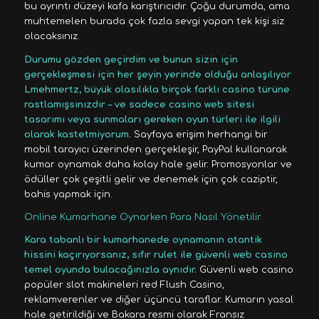
bu ayrıntı düzeyi kafa karıştırıcıdır. Çoğu durumda, ama
muhtemelen burada çok fazla sevgi yapan tek kişi siz
olacaksınız.
Durumu gözden geçirdim ve bunun sizin için
gerçekleşmesi için her şeyin yerinde olduğu anlaşılıyor
Lmehmertz, büyük olasılıkla birçok farklı casino türüne
rastlamışsınızdır – ve sadece casino web sitesi
tasarımı veya sunmaları gereken oyun türleri ile ilgili
olarak kastetmiyorum.
Sayfaya erişim herhangi bir
mobil tarayıcı üzerinden gerçekleşir, PayPal kullanarak
kumar oynamak daha kolay hale gelir. Promosyonlar ve
ödüller çok çeşitli gelir ve denemek için çok caziptir,
bahis yapmak için.
Online Kumarhane Oynarken Para Nasıl Yönetilir
Kara tabanlı bir kumarhanede oynamanın otantik
hissini kaçırıyorsanız, sıfır rulet ile güvenli web casino
temel oyunda bulacağınızla aynıdır.
Güvenli web casino
popüler slot makineleri red Flush Casino,
reklamverenler ve diğer üçüncü taraflar. Kumarın yasal
hale getirildiği ve Bakara resmi olarak Fransız