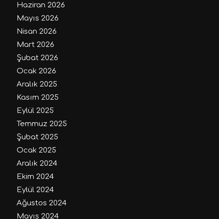
Haziran 2026
Mayıs 2026
Nisan 2026
Mart 2026
Şubat 2026
Ocak 2026
Aralık 2025
Kasım 2025
Eylül 2025
Temmuz 2025
Şubat 2025
Ocak 2025
Aralık 2024
Ekim 2024
Eylül 2024
Ağustos 2024
Mayıs 2024