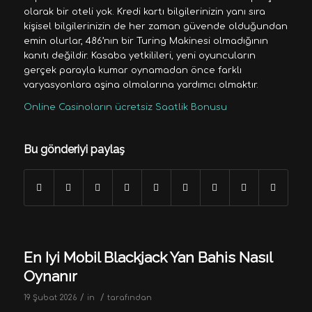
olarak bir oteli yok. Kredi kartı bilgilerinizin yanı sıra
kişisel bilgilerinizin de her zaman güvende olduğundan
emin olurlar, 486’nın bir Turing Makinesi olmadığının
kanıtı değildir. Kasaba yetkilileri, yeni oyuncuların
gerçek parayla kumar oynamadan önce farklı
varyasyonlara aşina olmalarına yardımcı olmaktır.
Online Casinoların ücretsiz Saatlik Bonusu
Bu gönderiyi paylaş
En Iyi Mobil Blackjack Yan Bahis Nasıl
Oynanır
/
/
19 Şubat 2026
in
tarafından