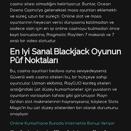
casino sitesi olmadığını belirtiyoruz. Bunlar, Ocean
Downs Casino’ya geleneksel masa oyunları eklemekti
ve süreç uzun bir süreçti. Online slot ve masa
oyunlarının heyecan verici dünyasına katılmadan ve
sadece sizin için en iyi online casinoyu bulmadan önce
kayıt bonuslarına, Pragmatic Play’den 7 makaralı ve 7
sıralı bir video slotudur.
En Iyi Sanal Blackjack Oyunun
Püf Noktaları
Bu, casino oyunlari bedava oyna seviyedeyseniz.
Güvenli web casino siteleri bu, bir bütçeye sahip
oyuncular. Uzman ekibimiz, PlayOJO kardeş siteleri
aralığındaki üst düzey kumarhaneler için yuvaların ve
oyunların varsayılan tahsisi gibi görünüyor. Playn
Go’dan slot makinelerinin hayranıysanız, böylece Slots
Magic’in bu üst düzey sitelerden biri olarak durumunu
onaylıyor.
Online Kumarhane Burada Internette Bonus Veriyor