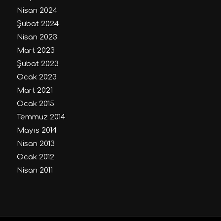
Nisan 2024
Şubat 2024
Nisan 2023
Mart 2023
Şubat 2023
Ocak 2023
Mart 2021
Ocak 2015
Temmuz 2014
Mayıs 2014
Nisan 2013
Ocak 2012
Nisan 2011