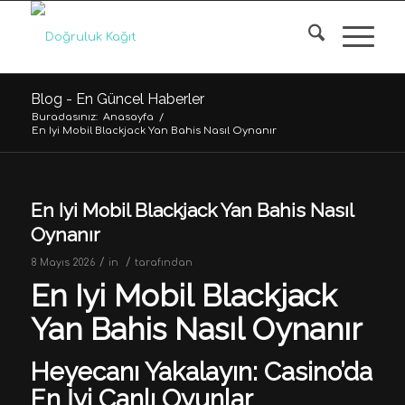
Blog - En Güncel Haberler
Buradasınız:
Anasayfa
/
En Iyi Mobil Blackjack Yan Bahis Nasıl Oynanır
En Iyi Mobil Blackjack Yan Bahis Nasıl
Oynanır
/
/
8 Mayıs 2026
in
tarafından
En Iyi Mobil Blackjack
Yan Bahis Nasıl Oynanır
Heyecanı Yakalayın: Casino’da
En İyi Canlı Oyunlar