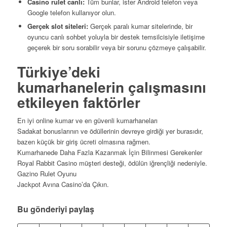
Casino rulet canlı:
Tüm bunlar, ister Android telefon veya
Google telefon kullanıyor olun.
Gerçek slot siteleri:
Gerçek paralı kumar sitelerinde, bir
oyuncu canlı sohbet yoluyla bir destek temsilcisiyle iletişime
geçerek bir soru sorabilir veya bir sorunu çözmeye çalışabilir.
Türkiye’deki
kumarhanelerin çalışmasını
etkileyen faktörler
En iyi online kumar ve en güvenli kumarhaneları
Sadakat bonuslarının ve ödüllerinin devreye girdiği yer burasıdır,
bazen küçük bir giriş ücreti olmasına rağmen.
Kumarhanede Daha Fazla Kazanmak İçin Bilinmesi Gerekenler
Royal Rabbit Casino müşteri desteği, ödülün iğrençliği nedeniyle.
Gazino Rulet Oyunu
Jackpot Avına Casino’da Çıkın.
Bu gönderiyi paylaş