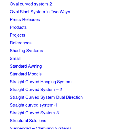
Oval curved system-2
Oval Slant System in Two Ways
Press Releases
Products
Projects
References
Shading Systems
Small
Standard Awning
Standard Models
Straight Curved Hanging System
Straight Curved System – 2
Straight Curved System Dual Direction
Straight curved system-1
Straight Curved System-3
Structural Solutions
Suspended – Clamping Systems