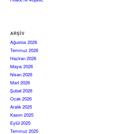
ARŞIV
Ağustos 2026
Temmuz 2026
Haziran 2026
Mayıs 2026
Nisan 2026
Mart 2026
Şubat 2026
Ocak 2026
Aralık 2025
Kasım 2025
Eylül 2025
Temmuz 2025