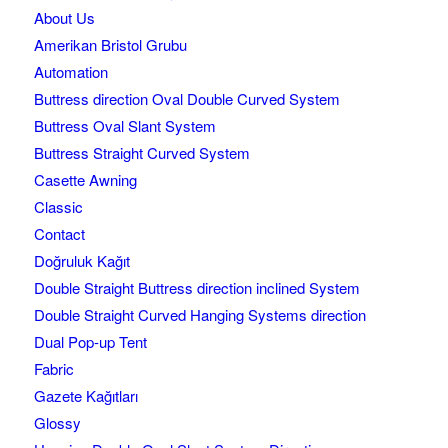
About Us
Amerikan Bristol Grubu
Automation
Buttress direction Oval Double Curved System
Buttress Oval Slant System
Buttress Straight Curved System
Casette Awning
Classic
Contact
Doğruluk Kağıt
Double Straight Buttress direction inclined System
Double Straight Curved Hanging Systems direction
Dual Pop-up Tent
Fabric
Gazete Kağıtları
Glossy