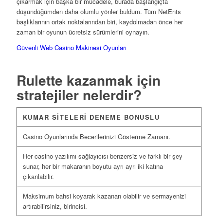
çıkarmak için başka bir mücadele, burada başlangıçta
düşündüğümden daha olumlu yönler buldum. Tüm NetEnts
başlıklarının ortak noktalarından biri, kaydolmadan önce her
zaman bir oyunun ücretsiz sürümlerini oynayın.
Güvenli Web Casino Makinesi Oyunları
Rulette kazanmak için
stratejiler nelerdir?
KUMAR SITELERI DENEME BONUSLU
Casino Oyunlarında Becerilerinizi Gösterme Zamanı.
Her casino yazılımı sağlayıcısı benzersiz ve farklı bir şey
sunar, her bir makaranın boyutu ayrı ayrı iki katına
çıkarılabilir.
Maksimum bahsi koyarak kazanan olabilir ve sermayenizi
artırabilirsiniz, birincisi.