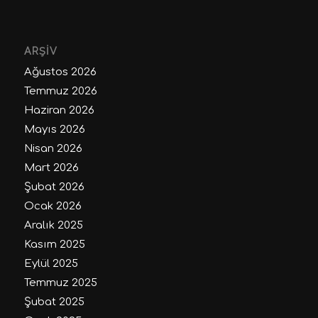
ARŞIV
Ağustos 2026
Temmuz 2026
Haziran 2026
Mayıs 2026
Nisan 2026
Mart 2026
Şubat 2026
Ocak 2026
Aralık 2025
Kasım 2025
Eylül 2025
Temmuz 2025
Şubat 2025