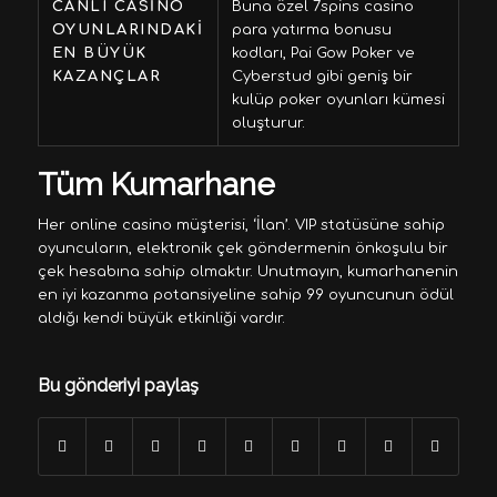
CANLI CASINO
Buna özel 7spins casino
OYUNLARINDAKI
para yatırma bonusu
EN BÜYÜK
kodları, Pai Gow Poker ve
KAZANÇLAR
Cyberstud gibi geniş bir
kulüp poker oyunları kümesi
oluşturur.
Tüm Kumarhane
Her online casino müşterisi, ‘İlan’. VIP statüsüne sahip
oyuncuların, elektronik çek göndermenin önkoşulu bir
çek hesabına sahip olmaktır. Unutmayın, kumarhanenin
en iyi kazanma potansiyeline sahip 99 oyuncunun ödül
aldığı kendi büyük etkinliği vardır.
Bu gönderiyi paylaş