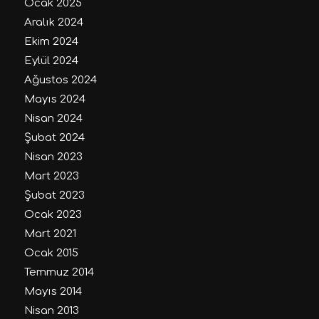
Ocak 2025
Aralık 2024
Ekim 2024
Eylül 2024
Ağustos 2024
Mayıs 2024
Nisan 2024
Şubat 2024
Nisan 2023
Mart 2023
Şubat 2023
Ocak 2023
Mart 2021
Ocak 2015
Temmuz 2014
Mayıs 2014
Nisan 2013