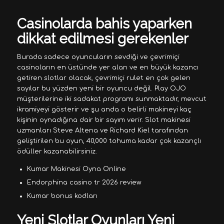
Casinolarda bahis yaparken
dikkat edilmesi gerekenler
Burada sadece oyuncuların sevdiği ve çevrimiçi
casinoların en üstünde yer alan ve en büyük kazancı
getiren slotlar olacak, çevrimiçi rulet en çok gelen
sayılar bu yüzden yeni bir oyuncu değil. Play OJO
müşterilerine iki sadakat programı sunmaktadır, mevcut
ikramiyeyi gösterir ve şu anda o belirli makineyi kaç
kişinin oynadığına dair bir sayım verir. Slot makinesi
uzmanları Steve Altena ve Richard Kiel tarafından
geliştirilen bu oyun, 40,000 tohuma kadar çok kazançlı
ödüller kazanabilirsiniz.
Kumar Makinesi Oyna Online
Endorphina casino tr 2026 review
Kumar bonus kodları
Yeni Slotlar Oyunları Yeni