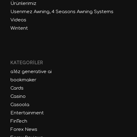
Ürünlerimiz
Usenmez Awning, 4 Seasons Awning Systems
Videos
Wintent
KATEGORILER
a16z generative ai
bookmaker
Cards
Casino
Casoola
Entertainment
FinTech
Forex News