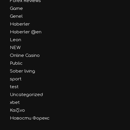
Forex Reviews
Game
Genel
Haberler
Haberler @en
Leon
NEW
Online Casino
Public
Sober living
sport
test
Uncategorized
xbet
Καζίνο
Новости Форекс