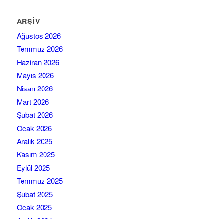
ARŞIV
Ağustos 2026
Temmuz 2026
Haziran 2026
Mayıs 2026
Nisan 2026
Mart 2026
Şubat 2026
Ocak 2026
Aralık 2025
Kasım 2025
Eylül 2025
Temmuz 2025
Şubat 2025
Ocak 2025