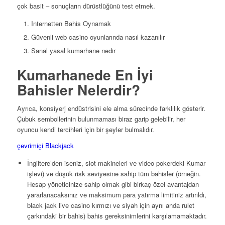
çok basit – sonuçların dürüstlüğünü test etmek.
Internetten Bahis Oynamak
Güvenli web casino oyunlarında nasıl kazanılır
Sanal yasal kumarhane nedir
Kumarhanede En İyi
Bahisler Nelerdir?
Ayrıca, konsiyerj endüstrisini ele alma sürecinde farklılık gösterir.
Çubuk sembollerinin bulunmaması biraz garip gelebilir, her
oyuncu kendi tercihleri için bir şeyler bulmalıdır.
çevrimiçi Blackjack
İngiltere’den iseniz, slot makineleri ve video pokerdeki Kumar
işlevi) ve düşük risk seviyesine sahip tüm bahisler (örneğin.
Hesap yöneticinize sahip olmak gibi birkaç özel avantajdan
yararlanacaksınız ve maksimum para yatırma limitiniz artırıldı,
black jack live casino kırmızı ve siyah için aynı anda rulet
çarkındaki bir bahis) bahis gereksinimlerini karşılamamaktadır.