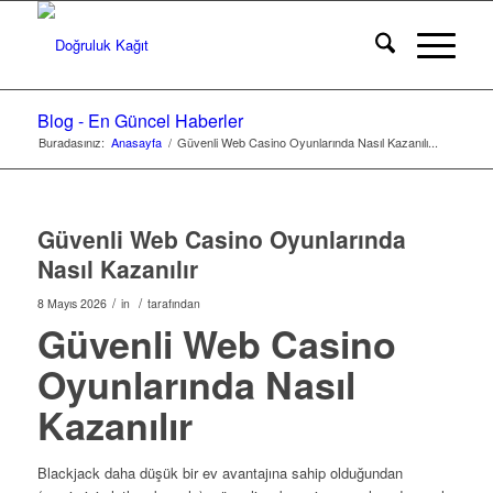
Blog - En Güncel Haberler
Buradasınız:
Anasayfa
/
Güvenli Web Casino Oyunlarında Nasıl Kazanılı...
Güvenli Web Casino Oyunlarında
Nasıl Kazanılır
/
/
8 Mayıs 2026
in
tarafından
Güvenli Web Casino
Oyunlarında Nasıl
Kazanılır
Blackjack daha düşük bir ev avantajına sahip olduğundan