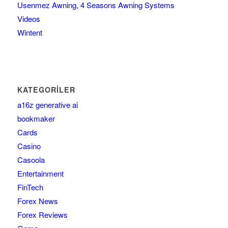
Usenmez Awning, 4 Seasons Awning Systems
Videos
Wintent
KATEGORILER
a16z generative ai
bookmaker
Cards
Casino
Casoola
Entertainment
FinTech
Forex News
Forex Reviews