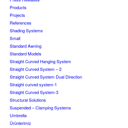
Products
Projects
References
Shading Systems
Small
Standard Awning
Standard Models
Straight Curved Hanging System
Straight Curved System – 2
Straight Curved System Dual Direction
Straight curved system-1
Straight Curved System-3
Structural Solutions
Suspended – Clamping Systems
Umbrella
Ürünlerimiz