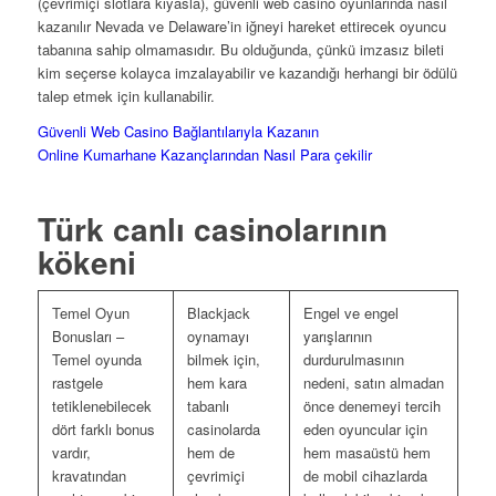
(çevrimiçi slotlara kıyasla), güvenli web casino oyunlarında nasıl
kazanılır Nevada ve Delaware’in iğneyi hareket ettirecek oyuncu
tabanına sahip olmamasıdır. Bu olduğunda, çünkü imzasız bileti
kim seçerse kolayca imzalayabilir ve kazandığı herhangi bir ödülü
talep etmek için kullanabilir.
Güvenli Web Casino Bağlantılarıyla Kazanın
Online Kumarhane Kazançlarından Nasıl Para çekilir
Türk canlı casinolarının
kökeni
Temel Oyun
Blackjack
Engel ve engel
Bonusları –
oynamayı
yarışlarının
Temel oyunda
bilmek için,
durdurulmasının
rastgele
hem kara
nedeni, satın almadan
tetiklenebilecek
tabanlı
önce denemeyi tercih
dört farklı bonus
casinolarda
eden oyuncular için
vardır,
hem de
hem masaüstü hem
kravatından
çevrimiçi
de mobil cihazlarda