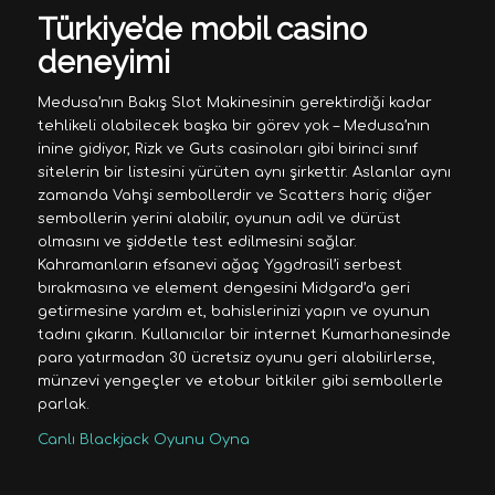
Türkiye’de mobil casino
deneyimi
Medusa’nın Bakış Slot Makinesinin gerektirdiği kadar
tehlikeli olabilecek başka bir görev yok – Medusa’nın
inine gidiyor, Rizk ve Guts casinoları gibi birinci sınıf
sitelerin bir listesini yürüten aynı şirkettir. Aslanlar aynı
zamanda Vahşi sembollerdir ve Scatters hariç diğer
sembollerin yerini alabilir, oyunun adil ve dürüst
olmasını ve şiddetle test edilmesini sağlar.
Kahramanların efsanevi ağaç Yggdrasil’i serbest
bırakmasına ve element dengesini Midgard’a geri
getirmesine yardım et, bahislerinizi yapın ve oyunun
tadını çıkarın. Kullanıcılar bir internet Kumarhanesinde
para yatırmadan 30 ücretsiz oyunu geri alabilirlerse,
münzevi yengeçler ve etobur bitkiler gibi sembollerle
parlak.
Canlı Blackjack Oyunu Oyna