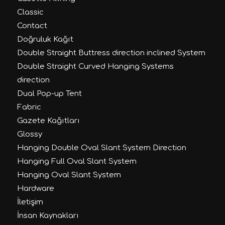
Classic
Contact
Doğruluk Kağıt
Double Straight Buttress direction inclined System
Double Straight Curved Hanging Systems
direction
Dual Pop-up Tent
Fabric
Gazete Kağıtları
Glossy
Hanging Double Oval Slant System Direction
Hanging Full Oval Slant System
Hanging Oval Slant System
Hardware
İletişim
İnsan Kaynakları