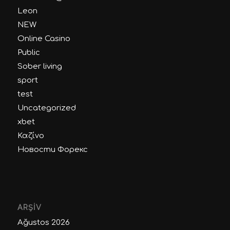
Leon
NEW
Online Casino
Public
Sober living
sport
test
Uncategorized
xbet
Καζίνο
Новости Форекс
ARŞIV
Ağustos 2026