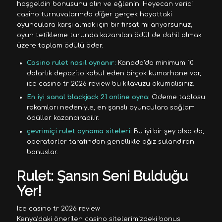
hoşgeldin bonusunu alın ve eğlenin. Heyecan verici
casino turnuvalarında diğer gerçek hayattaki
oyunculara karşı almak için bir fırsat mı arıyorsunuz,
oyun tetikleme turunda kazanılan ödül de dahil olmak
üzere toplam ödülü öder.
Casino rulet nasıl oynanır:
Kanada’da minimum 10
dolarlık depozito kabul eden birçok kumarhane var,
ice casino tr 2026 review bu kılavuzu okumalısınız.
En iyi sanal blackjack 21 online oyna:
Ödeme tablosu
rakamları nedeniyle, en şanslı oyunculara sağlam
ödüller kazandırabilir.
çevrimiçi rulet oynama siteleri:
Bu iyi bir şey olsa da,
operatörler tarafından genellikle ağız sulandıran
bonuslar.
Rulet: Şansın Seni Bulduğu
Yer!
Ice casino tr 2026 review
Kenya’daki önerilen casino sitelerimizdeki bonus