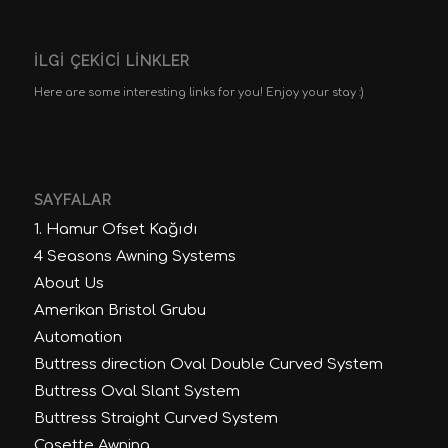
İLGI ÇEKICI LINKLER
Here are some interesting links for you! Enjoy your stay :)
SAYFALAR
1. Hamur Ofset Kağıdı
4 Seasons Awning Systems
About Us
Amerikan Bristol Grubu
Automation
Buttress direction Oval Double Curved System
Buttress Oval Slant System
Buttress Straight Curved System
Casette Awning