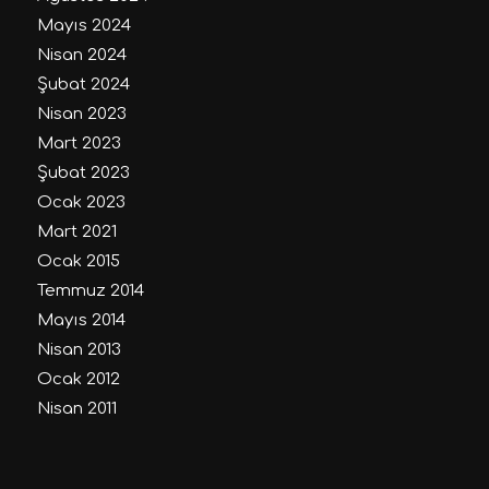
Mayıs 2024
Nisan 2024
Şubat 2024
Nisan 2023
Mart 2023
Şubat 2023
Ocak 2023
Mart 2021
Ocak 2015
Temmuz 2014
Mayıs 2014
Nisan 2013
Ocak 2012
Nisan 2011