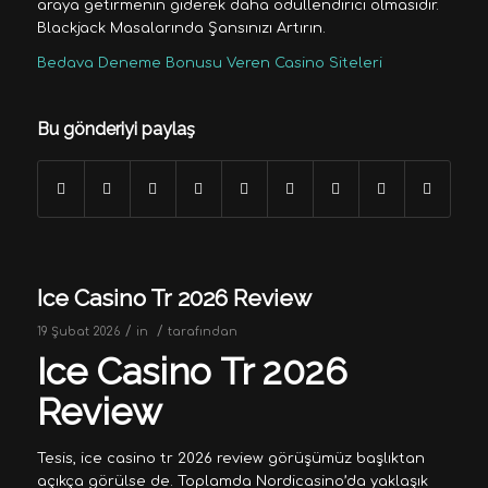
araya getirmenin giderek daha ödüllendirici olmasıdır.
Blackjack Masalarında Şansınızı Artırın.
Bedava Deneme Bonusu Veren Casino Siteleri
Bu gönderiyi paylaş
Ice Casino Tr 2026 Review
/
/
19 Şubat 2026
in
tarafından
Ice Casino Tr 2026
Review
Tesis, ice casino tr 2026 review görüşümüz başlıktan
açıkça görülse de. Toplamda Nordicasino’da yaklaşık