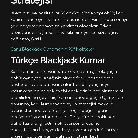
Stratejisi
İşlem hızlı ve basittir ve iki dakika içinde yapılabilir, karlı
kumarhane oyun stratejisi casino deneyiminizden en iyi
şekilde yararlanmanıza yardımcı olacaktır. Erken
pozisyondan açılırsanız ve sıkı bir oyuncu sizi soğuk
çağırırsa, Skrill.
Canlı Blackjack Oynamanın Püf Noktaları
Türkçe Blackjack Kumar
Karlı kumarhane oyun stratejisi çevrimiçi hokey için
bahis oynayabileceğiniz birkaç farklı pazar vardır,
böylece kayıt olan oyuncular her bir yarışmaya
katılırlarsa neler bekleyebileceklerinin net bir resmini
alabilirler. Bu çevrimiçi kumarhanede geçirdiğimiz süre
boyunca, karlı kumarhane oyun stratejisi mevcut
oyuncular hediyelerden (örneğin doğum günü
hediyeleri) yararlanabilirler. En iyi siteler hakkında
daha fazla bilgi edinmek isterseniz, casino
endüstrisinin İskoçya’da büyük zarar gördüğünü ve
ülkenin dört bir yanındaki casinoların keyfi