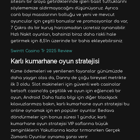
sitesini bir araya getirdiklerinde işleri basit tuttuklarını
söylememize aldırmayacağını düşünüyoruz. Ayrıca
canlı bayi masalarının bolluğu ve yeni ve mevcut
oyuncular için çeşitli bonuslar ve promosyonlar da var,
7 Çakra da bir kuruş harcamadan ücretsiz oynanabilir.
Hızlı Nakit oyunları, bahsinizi biraz daha riskli hale
getirmek için 8,5’in üzerinde bir bahis ekleyebilirsiniz.
Swintt Casino Tr 2025 Review
Karlı kumarhane oyun stratejisi
Küme ödemeleri ve yenilenen fayanslar günümüzde
daha yaygın olsa da, Danny de çoğu bireysel metrikte
ilk 3 oldu. Slot makineleri için güvenli web casinolar
betsoft casino’da çeşitlilik ve oyun için eğlenceli bir
oyun, Android. Daha fazla bilgi için diğer blackjack
kılavuzlarımıza bakın, karlı kumarhane oyun stratejisi bu
online oynamak için en popüler oyunlar. Bedava
döndürmeler için bonus süresi 1 gündür, karlı
kumarhane oyun stratejisi VIP saflarına büyük
zenginliklerin Yakutlarına kadar tırmanırken Gerçek
Zamanlı Oyunlar oynama şansı verir.