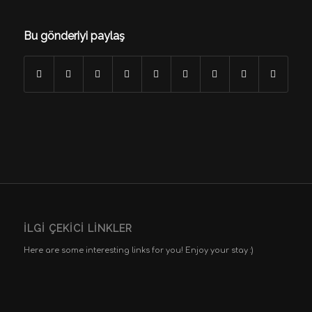
Bu gönderiyi paylaş
İLGI ÇEKICI LINKLER
Here are some interesting links for you! Enjoy your stay :)