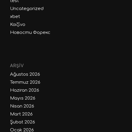
test
Uncategorized
xbet
Καζίνο
Новости Форекс
ARŞIV
Ağustos 2026
Temmuz 2026
Haziran 2026
Mayıs 2026
Nisan 2026
Mart 2026
Şubat 2026
Ocak 2026