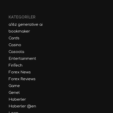
KATEGORILER
a16z generative ai
bookmaker
Cards
Casino
Casoola
Entertainment
FinTech
Forex News
Forex Reviews
Game
Genel
Haberler
Haberler @en