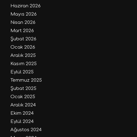
Haziran 2026
Mayıs 2026
Nisan 2026
Mart 2026
Şubat 2026
Ocak 2026
Aralık 2025
Kasım 2025
Eylül 2025
Temmuz 2025
Şubat 2025
Ocak 2025
Aralık 2024
Ekim 2024
Eylül 2024
Ağustos 2024