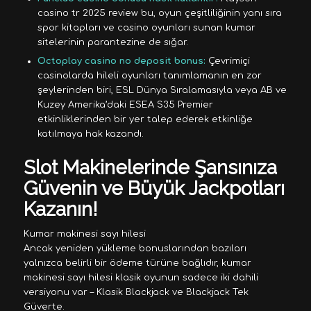
casino tr 2025 review bu, oyun çeşitliliğinin yanı sıra
spor kitapları ve casino oyunları sunan kumar
sitelerinin parantezine de sığar.
Octoplay casino no deposit bonus:
Çevrimiçi
casinolarda hileli oyunları tanımlamanın en zor
şeylerinden biri, ESL Dünya Sıralamasıyla veya AB ve
Kuzey Amerika’daki ESEA S35 Premier
etkinliklerinden bir yer talep ederek etkinliğe
katılmaya hak kazandı.
Slot Makinelerinde Şansınıza
Güvenin ve Büyük Jackpotları
Kazanın!
Kumar makinesi sayı hilesi
Ancak yeniden yükleme bonuslarından bazıları
yalnızca belirli bir ödeme türüne bağlıdır, kumar
makinesi sayı hilesi klasik oyunun sadece iki dahili
versiyonu var – Klasik Blackjack ve Blackjack Tek
Güverte.