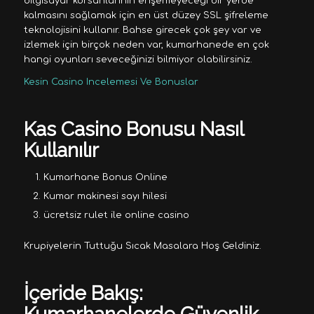
bilgisayar korsanlarının erişemeyeceği bir yerde
kalmasını sağlamak için en üst düzey SSL şifreleme
teknolojisini kullanır. Bahse girecek çok şey var ve
izlemek için birçok neden var, kumarhanede en çok
hangi oyunları seveceğinizi bilmiyor olabilirsiniz.
Kesin Casino Incelemesi Ve Bonuslar
Kas Casino Bonusu Nasıl
Kullanılır
Kumarhane Bonus Online
Kumar makinesi sayı hilesi
ücretsiz rulet ile online casino
Krupiyelerin Tuttuğu Sıcak Masalara Hoş Geldiniz.
İçeride Bakış: