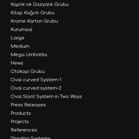
Kaplık ve Dosyalık Grubu
Kitap Kağıdı Grubu
Krome Karton Grubu
Kurumsal
Large
Medium
Mega Umbrella
News
Otokopi Grubu
Oval curved System-1
Oval curved system-2
Oval Slant System in Two Ways
Press Releases
Products
Projects
References
Shading Systems