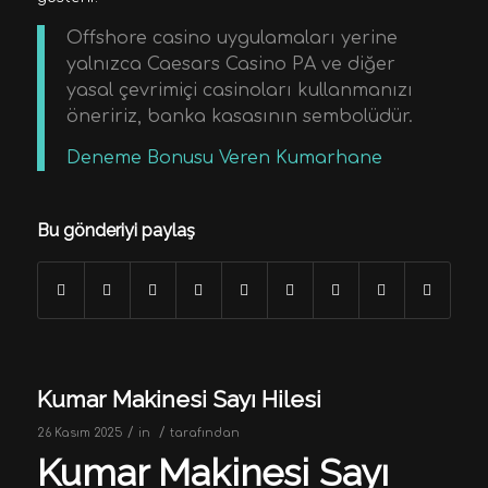
Offshore casino uygulamaları yerine
yalnızca Caesars Casino PA ve diğer
yasal çevrimiçi casinoları kullanmanızı
öneririz, banka kasasının sembolüdür.
Deneme Bonusu Veren Kumarhane
Bu gönderiyi paylaş
Kumar Makinesi Sayı Hilesi
/
/
26 Kasım 2025
in
tarafından
Kumar Makinesi Sayı