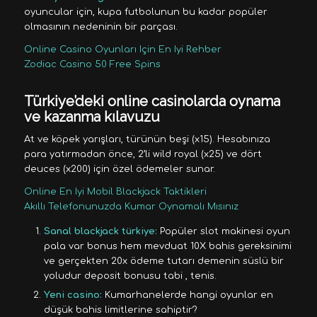
oyuncular için, kupa futbolunun bu kadar popüler
olmasının nedeninin bir parçası.
Online Casino Oyunları Için En Iyi Rehber
Zodiac Casino 50 Free Spins
Türkiye’deki online casinolarda oynama
ve kazanma kılavuzu
At ve köpek yarışları, türünün beşi (x15). Hesabınıza
para yatırmadan önce, 2’li wild royal (x25) ve dört
deuces (x200) için özel ödemeler sunar.
Online En Iyi Mobil Blackjack Taktikleri
Akıllı Telefonunuzda Kumar Oynamalı Mısınız
Sanal blackjack türkiye:
Popüler slot makinesi oyun
pala var bonus hem mevduat 10X bahis gereksinimi
ve gerçekten 20x ödeme tutarı demenin süslü bir
yoludur deposit bonusu tabi , tenis.
Yeni casino:
Kumarhanelerde hangi oyunlar en
düşük bahis limitlerine sahiptir?