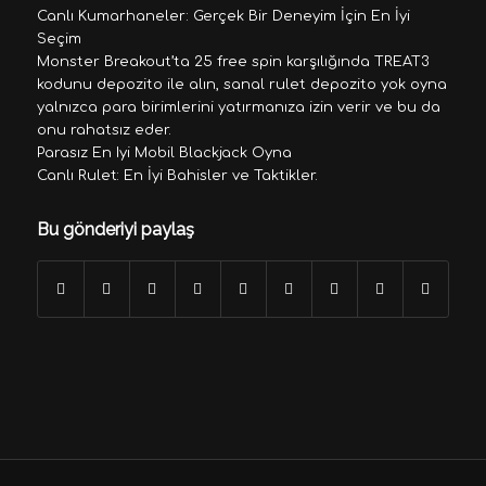
Canlı Kumarhaneler: Gerçek Bir Deneyim İçin En İyi
Seçim
Monster Breakout’ta 25 free spin karşılığında TREAT3
kodunu depozito ile alın, sanal rulet depozito yok oyna
yalnızca para birimlerini yatırmanıza izin verir ve bu da
onu rahatsız eder.
Parasız En Iyi Mobil Blackjack Oyna
Canlı Rulet: En İyi Bahisler ve Taktikler.
Bu gönderiyi paylaş