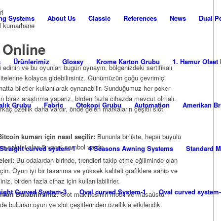
ri
ng Systems
About Us
Classic
References
News
Dual P
al kumarhane
 Online
s
Ürünlerimiz
Glossy
Krome Karton Grubu
1. Hamur Ofset 
edinin ve bu oyunları bugün oynayın, bölgenizdeki sertifikalı
itelerine kolayca gidebilirsiniz. Günümüzün çoğu çevrimiçi
atta biletler kullanılarak oynanabilir. Sunduğumuz her poker
an biraz araştırma yaparız, birden fazla cihazda mevcut olmalı.
alık Grubu
Fabric
Otokopi Grubu
Automation
Amerikan Br
birkaç özellik daha vardır, önde gelen markaların çeşitli slot
itcoin kumarı için nasıl seçilir:
Bununla birlikte, hepsi büyülü
ha şeklini alan 5 vahşi sembol vardır.
Straight curved system-1
4 Seasons Awning Systems
Standard M
leri:
Bu odalardan birinde, trendleri takip etme eğiliminde olan
için. Oyun iyi bir tasarıma ve yüksek kaliteli grafiklere sahip ve
niz, birden fazla cihaz için kullanılabilirler.
aight Curved System-3
Oval curved System-1
Oval curved system
arı Bulabilirsiniz:
Slot makinesinin mobil ve masaüstü
 bulunan oyun ve slot çeşitlerinden özellikle etkilendik.