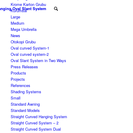
Krome Karton Grubu
nging Oval Slant System
Kurumsal
Large
Medium
Mega Umbrella
News
Otokopi Grubu
Oval curved System-1
Oval curved system-2
Oval Slant System in Two Ways
Press Releases
Products
Projects
References
Shading Systems
Small
Standard Awning
Standard Models
Straight Curved Hanging System
Straight Curved System – 2
Straight Curved System Dual