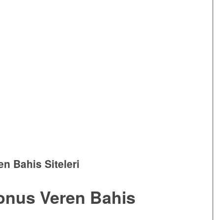
 Bahis Siteleri
nus Veren Bahis