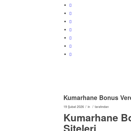
Kumarhane Bonus Veren
/
/
19 Şubat 2026
in
tarafından
Kumarhane Bo
Siteleri