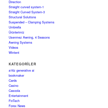
Direction
Straight curved system-1
Straight Curved System-3
Structural Solutions
Suspended – Clamping Systems
Umbrella
Ürünlerimiz
Usenmez Awning, 4 Seasons
Awning Systems
Videos
Wintent
KATEGORILER
a16z generative ai
bookmaker
Cards
Casino
Casoola
Entertainment
FinTech
Forex News