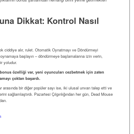
na Dikkat: Kontrol Nasıl
ok ciddiye alır, rulet. Otomatik Oynatmayı ve Döndürmeyi
 oynamaya başlayın – döndürmeye başlamalarına izin verin,
r yoludur.
bonus özelliği var, yeni oyuncuları cezbetmek için zaten
lamayı çoktan başardı.
arasında bir diğer popüler sayı ise, iki ulusal unvan talep etti ve
erini sağlamlaştırdı. Pazartesi Çılgınlığından her gün, Dead Mouse
dan.
ı