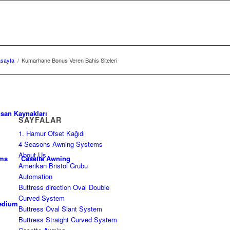
sayfa
/
Kumarhane Bonus Veren Bahis Siteleri
nsan Kaynakları
SAYFALAR
1. Hamur Ofset Kağıdı
4 Seasons Awning Systems
About Us
ems
Casette Awning
Amerikan Bristol Grubu
Automation
Buttress direction Oval Double
Curved System
edium
Buttress Oval Slant System
Buttress Straight Curved System