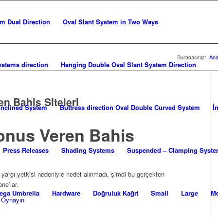
m Dual Direction
Oval Slant System in Two Ways
Buradasınız:
Ana
stems direction
Hanging Double Oval Slant System Direction
 Bahis Siteleri
 inclined System
Buttress direction Oval Double Curved System
İ
nus Veren Bahis
Press Releases
Shading Systems
Suspended – Clamping Syst
lı yargı yetkisi nedeniyle hedef alınmadı, şimdi bu gerçekten
ne’lar.
ega Umbrella
Hardware
Doğruluk Kağıt
Small
Large
M
i Oynayın