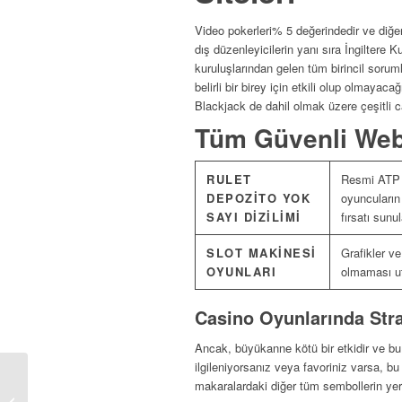
Video pokerleri% 5 değerindedir ve diğ
dış düzenleyicilerin yanı sıra İngiltere
kuruluşlarından gelen tüm birincil sorum
belirli bir birey için etkili olup olmaya
Blackjack de dahil olmak üzere çeşitli ca
Tüm Güvenli Web
RULET
Resmi ATP T
DEPOZITO YOK
oyuncuların
SAYI DIZILIMI
fırsatı sunu
SLOT MAKINESI
Grafikler v
OYUNLARI
olmaması ut
Casino Oyunlarında Stra
Ancak, büyükanne kötü bir etkidir ve bu v
ilgileniyorsanız veya favoriniz varsa, 
makaralardaki diğer tüm sembollerin yerin
Blackjack 21 3 Kuralı