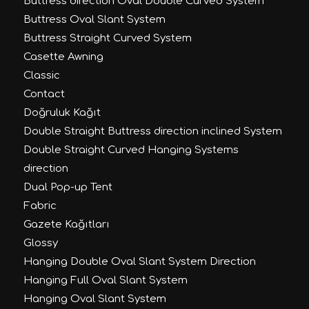
Buttress direction Oval Double Curved System
Buttress Oval Slant System
Buttress Straight Curved System
Casette Awning
Classic
Contact
Doğruluk Kağıt
Double Straight Buttress direction inclined System
Double Straight Curved Hanging Systems
direction
Dual Pop-up Tent
Fabric
Gazete Kağıtları
Glossy
Hanging Double Oval Slant System Direction
Hanging Full Oval Slant System
Hanging Oval Slant System