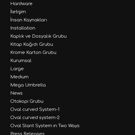
Hardware
İletişim
İnsan Kaynakları
Installation
Kaplık ve Dosyalık Grubu
Kitap Kağıdı Grubu
Krome Karton Grubu
Kurumsal
Large
Medium
Mega Umbrella
News
Otokopi Grubu
Oval curved System-1
Oval curved system-2
Oval Slant System in Two Ways
Press Releases