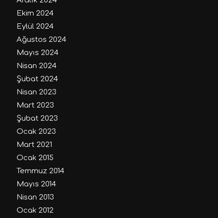
Aralık 2024
Ekim 2024
Eylül 2024
Ağustos 2024
Mayıs 2024
Nisan 2024
Şubat 2024
Nisan 2023
Mart 2023
Şubat 2023
Ocak 2023
Mart 2021
Ocak 2015
Temmuz 2014
Mayıs 2014
Nisan 2013
Ocak 2012