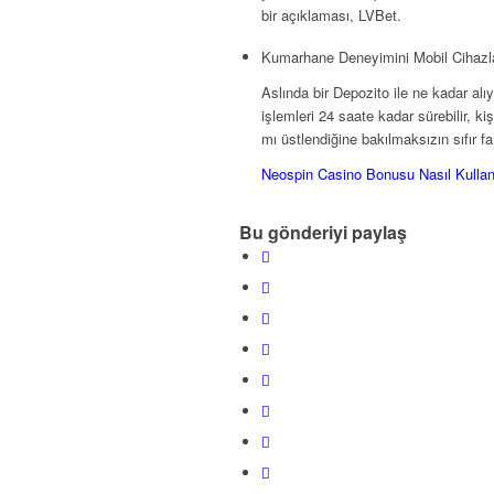
bir açıklaması, LVBet.
Kumarhane Deneyimini Mobil Cihazl
Aslında bir Depozito ile ne kadar a
işlemleri 24 saate kadar sürebilir, k
mı üstlendiğine bakılmaksızın sıfır far
Neospin Casino Bonusu Nasıl Kullanı
Bu gönderiyi paylaş