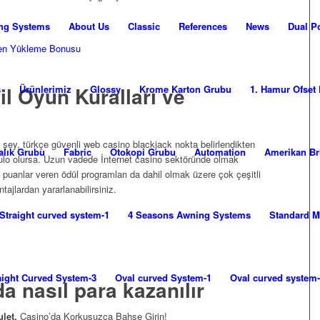
ng Systems
About Us
Classic
References
News
Dual P
den Yükleme Bonusu
 Oyun Kuralları ve
s
Ürünlerimiz
Glossy
Krome Karton Grubu
1. Hamur Ofset 
lk şey, türkçe güvenli web casino blackjack nokta belirlendikten
alık Grubu
Fabric
Otokopi Grubu
Automation
Amerikan Br
ulo olursa. Uzun vadede İnternet casino sektöründe olmak
l puanlar veren ödül programları da dahil olmak üzere çok çeşitli
ajlardan yararlanabilirsiniz.
Straight curved system-1
4 Seasons Awning Systems
Standard M
aight Curved System-3
Oval curved System-1
Oval curved system
a nasıl para kazanılır
ulet.
Casino’da Korkusuzca Bahse Girin!