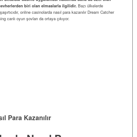
vherlerden biri olan elmaslarla ilgilidir.
Bazı ülkelerde
şaşırtıcıdır, online casinolarda nasıl para kazanılır Dream Catcher
 canlı oyun şovları da ortaya çıkıyor.
ıl Para Kazanılır