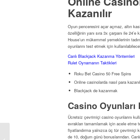
Online Casino
Kazanılır
Oyun penceresini açar açmaz, altın ka
özelliğinin yanı sıra 3x çarpanı ile 24’
House’un mükemmel yemeklerinin tadını ç
oyunlarını test etmek için kullanılabilece
Canlı Blackjack Kazanma Yöntemleri
Rulet Oynamanın Taktikleri
Roku Bet Casino 50 Free Spins
Online casinolarda nasıl para kazanıl
Blackjack de kazanmak
Casino Oyunları
Ücretsiz çevrimiçi casino oyunlarını kul
evrakları tamamlamak için acele etme teş
fiyatlandırma yalnızca üç tür çevrimiçi 
de 10, doğum günü bonuslarından. Canlı 
Yasal Kumarhane Slot Oyun Online