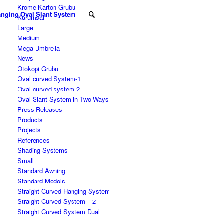
Krome Karton Grubu
nging Oval Slant System
Kurumsal
Large
Medium
Mega Umbrella
News
Otokopi Grubu
Oval curved System-1
Oval curved system-2
Oval Slant System in Two Ways
Press Releases
Products
Projects
References
Shading Systems
Small
Standard Awning
Standard Models
Straight Curved Hanging System
Straight Curved System – 2
Straight Curved System Dual