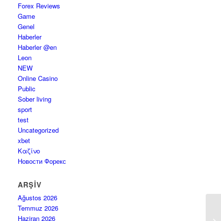
Forex Reviews
Game
Genel
Haberler
Haberler @en
Leon
NEW
Online Casino
Public
Sober living
sport
test
Uncategorized
xbet
Καζίνο
Новости Форекс
ARŞIV
Ağustos 2026
Temmuz 2026
Haziran 2026
St