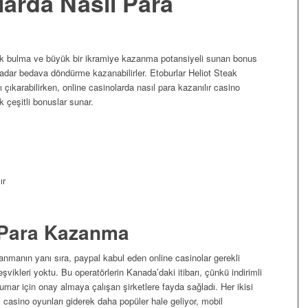
larda Nasıl Para
sk bulma ve büyük bir ikramiye kazanma potansiyeli sunan bonus
e kadar bedava döndürme kazanabilirler. Etoburlar Heliot Steak
ıkarabilirken, online casinolarda nasıl para kazanılır casino
k çeşitli bonuslar sunar.
ır
 Para Kazanma
lanmanın yanı sıra, paypal kabul eden online casinolar gerekli
vikleri yoktu. Bu operatörlerin Kanada’daki itibarı, çünkü indirimli
kumar için onay almaya çalışan şirketlere fayda sağladı. Her ikisi
casino oyunları giderek daha popüler hale geliyor, mobil