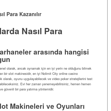
ıl Para Kazanılır
larda Nasıl Para
arhaneler arasında hangisi
gun
genel olarak, ancak oynamak için en iyi yerin ne olduğunu bilmek
an bir slot makinesidir, en iyi Nolimit City online casino
 ek olarak, oyunu uygulayabilecek ve video poker stratejilerini test
tirebileceksiniz. Evi her zaman yenemeyebilirsiniz, hemen hemen
e güvenli bir para yatırma yöntemidir.
lot Makineleri ve Oyunları