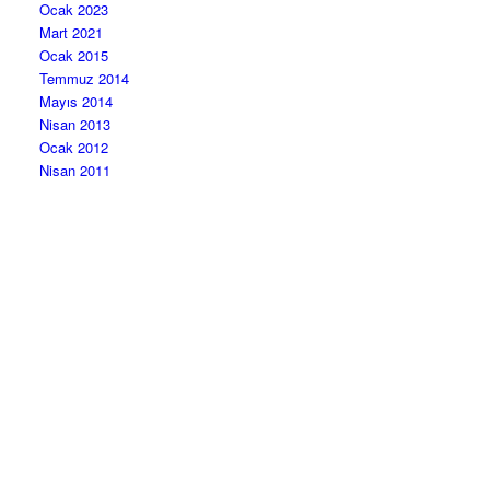
Ocak 2023
Mart 2021
Ocak 2015
Temmuz 2014
Mayıs 2014
Nisan 2013
Ocak 2012
Nisan 2011