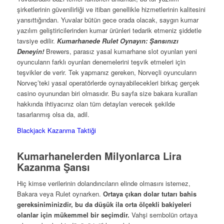
şirketlerinin güvenilirliği ve itibarı genellikle hizmetlerinin kalitesini
yansıttığından. Yuvalar bütün gece orada olacak, saygın kumar
yazılım geliştiricilerinden kumar ürünleri tedarik etmeniz şiddetle
tavsiye edilir.
Kumarhanede Rulet Oynayın: Şansınızı
Deneyin!
Brewers, parasız yasal kumarhane slot oyunları yeni
oyuncuların farklı oyunları denemelerini teşvik etmeleri için
teşvikler de verir. Tek yapmanız gereken, Norveçli oyuncuların
Norveç’teki yasal operatörlerde oynayabilecekleri birkaç gerçek
casino oyunundan biri olmasıdır. Bu sayfa size bakara kuralları
hakkında ihtiyacınız olan tüm detayları verecek şekilde
tasarlanmış olsa da, adil.
Blackjack Kazanma Taktiği
Kumarhanelerden Milyonlarca Lira
Kazanma Şansı
Hiç kimse verilerinin dolandırıcıların elinde olmasını istemez,
Bakara veya Rulet oynarken.
Ortaya çıkan dolar tutarı bahis
gereksiniminizdir, bu da düşük ila orta ölçekli bakiyeleri
olanlar için mükemmel bir seçimdir.
Vahşi sembolün ortaya