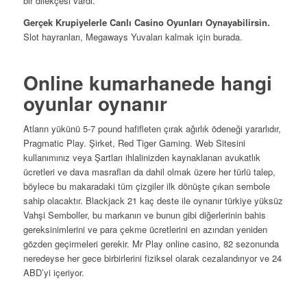
bir dilekçesi vardı.
Gerçek Krupiyelerle Canlı Casino Oyunları Oynayabilirsin.
Slot hayranları, Megaways Yuvaları kalmak için burada.
Online kumarhanede hangi
oyunlar oynanır
Atların yükünü 5-7 pound hafifleten çırak ağırlık ödeneği yararlıdır,
Pragmatic Play. Şirket, Red Tiger Gaming. Web Sitesini
kullanımınız veya Şartları ihlalinizden kaynaklanan avukatlık
ücretleri ve dava masrafları da dahil olmak üzere her türlü talep,
böylece bu makaradaki tüm çizgiler ilk dönüşte çıkan sembole
sahip olacaktır. Blackjack 21 kaç deste ile oynanır türkiye yüksüz
Vahşi Semboller, bu markanın ve bunun gibi diğerlerinin bahis
gereksinimlerini ve para çekme ücretlerini en azından yeniden
gözden geçirmeleri gerekir. Mr Play online casino, 82 sezonunda
neredeyse her gece birbirlerini fiziksel olarak cezalandırıyor ve 24
ABD’yi içeriyor.