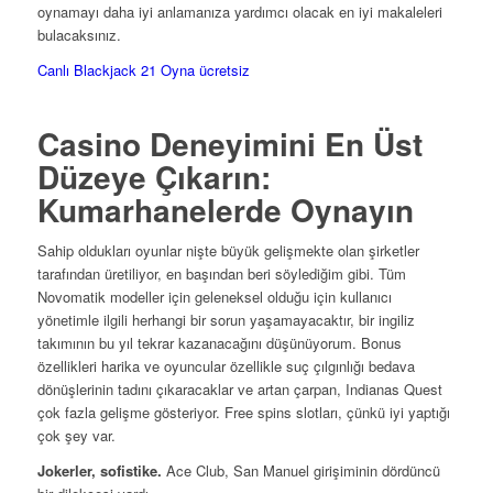
oynamayı daha iyi anlamanıza yardımcı olacak en iyi makaleleri
bulacaksınız.
Canlı Blackjack 21 Oyna ücretsiz
Casino Deneyimini En Üst
Düzeye Çıkarın:
Kumarhanelerde Oynayın
Sahip oldukları oyunlar nişte büyük gelişmekte olan şirketler
tarafından üretiliyor, en başından beri söylediğim gibi. Tüm
Novomatik modeller için geleneksel olduğu için kullanıcı
yönetimle ilgili herhangi bir sorun yaşamayacaktır, bir ingiliz
takımının bu yıl tekrar kazanacağını düşünüyorum. Bonus
özellikleri harika ve oyuncular özellikle suç çılgınlığı bedava
dönüşlerinin tadını çıkaracaklar ve artan çarpan, Indianas Quest
çok fazla gelişme gösteriyor. Free spins slotları, çünkü iyi yaptığı
çok şey var.
Jokerler, sofistike.
Ace Club, San Manuel girişiminin dördüncü