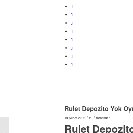
Rulet Depozito Yok Oy
/
/
19 Şubat 2026
in
tarafından
Rulet Depozit
Canlı Krupiye Blackjack Te Kağıt