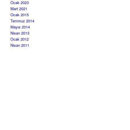
Ocak 2023
Mart 2021
Ocak 2015
Temmuz 2014
Mayıs 2014
Nisan 2013
Ocak 2012
Nisan 2011