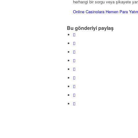
herhangi bir sorgu veya şikayete yanı
Online Casinolara Hemen Para Yat
Bu gönderiyi paylaş