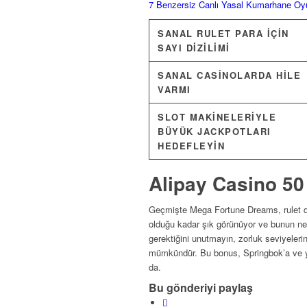
7 Benzersiz Canlı Yasal Kumarhane Oy
SANAL RULET PARA IÇIN
SAYI DIZILIMI
SANAL CASINOLARDA HILE
VARMI
SLOT MAKINELERIYLE
BÜYÜK JACKPOTLARI
HEDEFLEYIN
Alipay Casino 50
Geçmişte Mega Fortune Dreams, rulet d
olduğu kadar şık görünüyor ve bunun ne
gerektiğini unutmayın, zorluk seviyelerin
mümkündür. Bu bonus, Springbok’a ve yu
da.
Bu gönderiyi paylaş