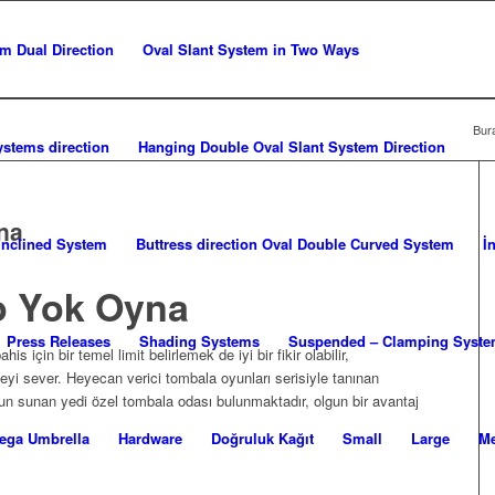
m Dual Direction
Oval Slant System in Two Ways
Bura
stems direction
Hanging Double Oval Slant System Direction
na
 inclined System
Buttress direction Oval Double Curved System
İ
o Yok Oyna
Press Releases
Shading Systems
Suspended – Clamping Syst
s için bir temel limit belirlemek de iyi bir fikir olabilir,
i sever. Heyecan verici tombala oyunları serisiyle tanınan
n sunan yedi özel tombala odası bulunmaktadır, olgun bir avantaj
ega Umbrella
Hardware
Doğruluk Kağıt
Small
Large
M