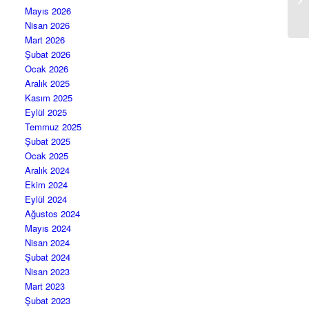
Sl
Mayıs 2026
Nisan 2026
Mart 2026
Şubat 2026
Ocak 2026
Aralık 2025
Kasım 2025
Eylül 2025
Temmuz 2025
Şubat 2025
Ocak 2025
Aralık 2024
Ekim 2024
Eylül 2024
Ağustos 2024
Mayıs 2024
Nisan 2024
Şubat 2024
Nisan 2023
Mart 2023
Şubat 2023