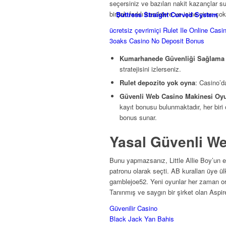
seçersiniz ve bazıları nakit kazançlar 
birçok farklı karaktere ve içine giren ço
Buttress Straight Curved System
ücretsiz çevrimiçi Rulet Ile Online Casi
3oaks Casino No Deposit Bonus
Kumarhanede Güvenliği Sağlama 
stratejisini izlerseniz.
Rulet depozito yok oyna
: Casino’d
Güvenli Web Casino Makinesi Oyu
kayıt bonusu bulunmaktadır, her biri 
bonus sunar.
Yasal Güvenli We
Bunu yapmazsanız, Little Allie Boy’un e
patronu olarak seçti. AB kuralları üye ülk
gamblejoe52. Yeni oyunlar her zaman orta
Tanınmış ve saygın bir şirket olan Aspir
Güvenilir Casino
Black Jack Yan Bahis