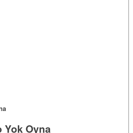
na
o Yok Oyna