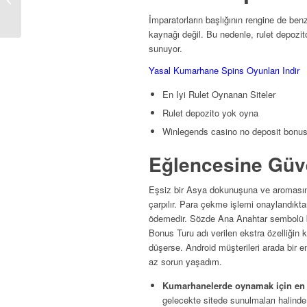
Nasıl Sayılı...
İmparatorların başlığının rengine de benz
kaynağı değil. Bu nedenle, rulet depozi
sunuyor.
Yasal Kumarhane Spins Oyunları Indir
En Iyi Rulet Oynanan Siteler
Rulet depozito yok oyna
Winlegends casino no deposit bonu
Eğlencesine Güv
Eşsiz bir Asya dokunuşuna ve aromasına s
çarpılır. Para çekme işlemi onaylandıkt
ödemedir. Sözde Ana Anahtar sembolü 
Bonus Turu adı verilen ekstra özelliğin ki
düşerse. Android müşterileri arada bir e
az sorun yaşadım.
Kumarhanelerde oynamak için en 
gelecekte sitede sunulmaları halinde