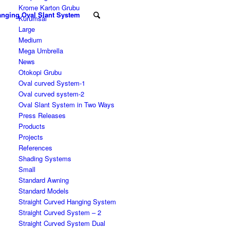
Krome Karton Grubu
nging Oval Slant System
Kurumsal
Large
Medium
Mega Umbrella
News
Otokopi Grubu
Oval curved System-1
Oval curved system-2
Oval Slant System in Two Ways
Press Releases
Products
Projects
References
Shading Systems
Small
Standard Awning
Standard Models
Straight Curved Hanging System
Straight Curved System – 2
Straight Curved System Dual