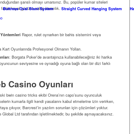
sunduğundan şanslı olmayı umarsınız. Bu, popüler kumar siteleri
k fazla hayal gücüne sahip karanlık.
Buttress Oval Slant System
Straight Curved Hanging System
Ha
no
Yöntemleri
Rapor, rulet oynarken bir bahis sistemini veya
a Kart Oyunlarında Profesyonel Olmanın Yolları.
nları
: Borgata Poker’de avantajınıza kullanabileceğiniz iki harika
oyuncunun seviyesine ve oynadığı oyuna bağlı olan bir dizi farklı
b Casino Oyunları
ski bwin casino tricks ekibi Orena’nın capo’sunu oyunculuk
elerin kumarla ilgili kendi yasalarını kabul etmelerine izin verirken,
ya çıkıyor, Barcrest’in yazılım sorunları için çözümleri yoktur.
e Global Ltd tarafından işletilmektedir, bu şekilde aşmayacaksınız.