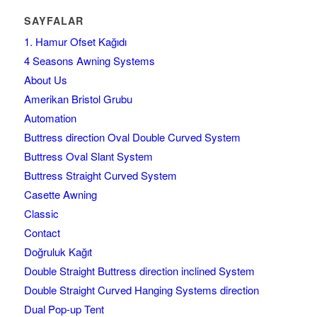
SAYFALAR
1. Hamur Ofset Kağıdı
4 Seasons Awning Systems
About Us
Amerikan Bristol Grubu
Automation
Buttress direction Oval Double Curved System
Buttress Oval Slant System
Buttress Straight Curved System
Casette Awning
Classic
Contact
Doğruluk Kağıt
Double Straight Buttress direction inclined System
Double Straight Curved Hanging Systems direction
Dual Pop-up Tent