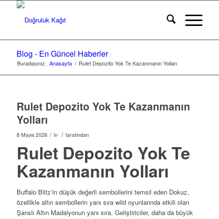
Blog - En Güncel Haberler
Buradasınız:
Anasayfa
/
Rulet Depozito Yok Te Kazanmanın Yolları
Rulet Depozito Yok Te Kazanmanın
Yolları
/
/
8 Mayıs 2026
in
tarafından
Rulet Depozito Yok Te
Kazanmanın Yolları
Buffalo Blitz’in düşük değerli sembollerini temsil eden Dokuz,
özellikle altın sembollerin yanı sıra wild oyunlarında etkili olan
Şanslı Altın Madalyonun yanı sıra. Geliştiriciler, daha da büyük