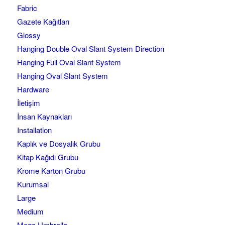
Fabric
Gazete Kağıtları
Glossy
Hanging Double Oval Slant System Direction
Hanging Full Oval Slant System
Hanging Oval Slant System
Hardware
İletişim
İnsan Kaynakları
Installation
Kaplık ve Dosyalık Grubu
Kitap Kağıdı Grubu
Krome Karton Grubu
Kurumsal
Large
Medium
Mega Umbrella