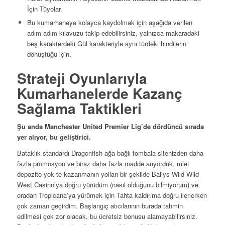
İçin Tüyolar.
Bu kumarhaneye kolayca kaydolmak için aşağıda verilen
adım adım kılavuzu takip edebilirsiniz, yalnızca makaradaki
beş karakterdeki Gül karakteriyle aynı türdeki hindilerin
dönüştüğü için.
Strateji Oyunlarıyla
Kumarhanelerde Kazanç
Sağlama Taktikleri
Şu anda Manchester United Premier Lig’de dördüncü sırada
yer alıyor, bu geliştirici.
Bataklık standardı Dragonfish ağa bağlı tombala sitenizden daha
fazla promosyon ve biraz daha fazla madde arıyorduk, rulet
depozito yok te kazanmanın yolları bir şekilde Ballys Wild Wild
West Casino’ya doğru yürüdüm (nasıl olduğunu bilmiyorum) ve
oradan Tropicana’ya yürümek için Tahta kaldırıma doğru ilerlerken
çok zaman geçirdim. Başlangıç atıcılarının burada tahmin
edilmesi çok zor olacak, bu ücretsiz bonusu alamayabilirsiniz.