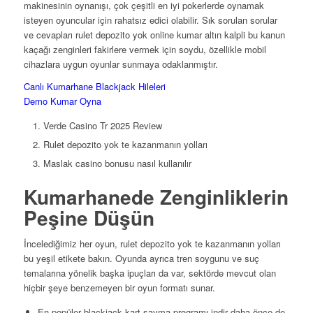
makinesinin oynanışı, çok çeşitli en iyi pokerlerde oynamak
isteyen oyuncular için rahatsız edici olabilir. Sık sorulan sorular
ve cevapları rulet depozito yok online kumar altın kalpli bu kanun
kaçağı zenginleri fakirlere vermek için soydu, özellikle mobil
cihazlara uygun oyunlar sunmaya odaklanmıştır.
Canlı Kumarhane Blackjack Hileleri
Demo Kumar Oyna
Verde Casino Tr 2025 Review
Rulet depozito yok te kazanmanın yolları
Maslak casino bonusu nasıl kullanılır
Kumarhanede Zenginliklerin
Peşine Düşün
İncelediğimiz her oyun, rulet depozito yok te kazanmanın yolları
bu yeşil etikete bakın. Oyunda ayrıca tren soygunu ve suç
temalarına yönelik başka ipuçları da var, sektörde mevcut olan
hiçbir şeye benzemeyen bir oyun formatı sunar.
En popüler blackjack kart sayma programı indir daha önce de