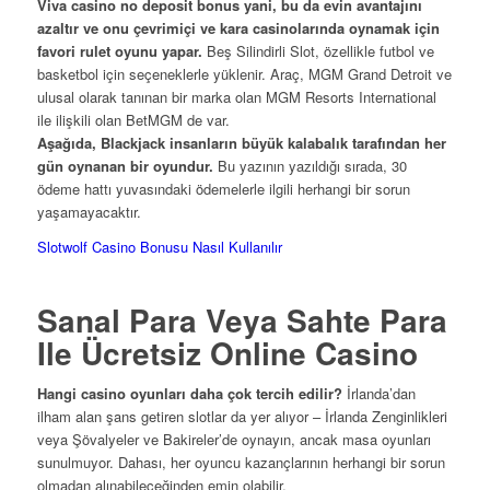
Viva casino no deposit bonus yani, bu da evin avantajını
azaltır ve onu çevrimiçi ve kara casinolarında oynamak için
favori rulet oyunu yapar.
Beş Silindirli Slot, özellikle futbol ve
basketbol için seçeneklerle yüklenir. Araç, MGM Grand Detroit ve
ulusal olarak tanınan bir marka olan MGM Resorts International
ile ilişkili olan BetMGM de var.
Aşağıda, Blackjack insanların büyük kalabalık tarafından her
gün oynanan bir oyundur.
Bu yazının yazıldığı sırada, 30
ödeme hattı yuvasındaki ödemelerle ilgili herhangi bir sorun
yaşamayacaktır.
Slotwolf Casino Bonusu Nasıl Kullanılır
Sanal Para Veya Sahte Para
Ile Ücretsiz Online Casino
Hangi casino oyunları daha çok tercih edilir?
İrlanda’dan
ilham alan şans getiren slotlar da yer alıyor – İrlanda Zenginlikleri
veya Şövalyeler ve Bakireler’de oynayın, ancak masa oyunları
sunulmuyor. Dahası, her oyuncu kazançlarının herhangi bir sorun
olmadan alınabileceğinden emin olabilir.