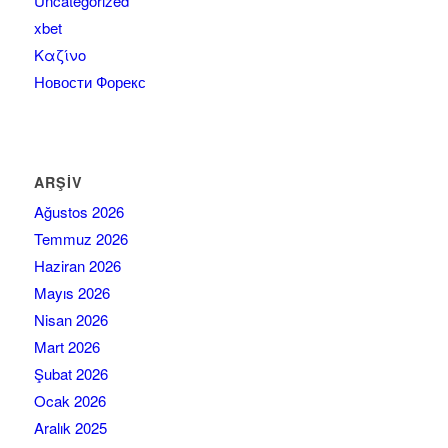
Uncategorized
xbet
Καζίνο
Новости Форекс
ARŞIV
Ağustos 2026
Temmuz 2026
Haziran 2026
Mayıs 2026
Nisan 2026
Mart 2026
Şubat 2026
Ocak 2026
Aralık 2025