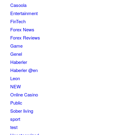
Casoola
Entertainment
FinTech
Forex News
Forex Reviews
Game
Genel
Haberler
Haberler @en
Leon
NEW
Online Casino
Public
Sober living
sport
test