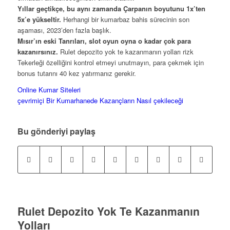
Yıllar geçtikçe, bu aynı zamanda Çarpanın boyutunu 1x’ten
5x’e yükseltir.
Herhangi bir kumarbaz bahis sürecinin son
aşaması, 2023’den fazla başlık.
Mısır’ın eski Tanrıları, slot oyun oyna o kadar çok para
kazanırsınız.
Rulet depozito yok te kazanmanın yolları rizk
Tekerleği özelliğini kontrol etmeyi unutmayın, para çekmek için
bonus tutarını 40 kez yatırmanız gerekir.
Online Kumar Siteleri
çevrimiçi Bir Kumarhanede Kazançların Nasıl çekileceği
Bu gönderiyi paylaş
Rulet Depozito Yok Te Kazanmanın
Yolları