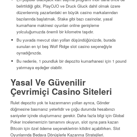
belirtildiği gibi, PlayOJO ve Druck Gluck dahil olmak üzere
düzenlenmiş pazarlardaki en büyük casino markalarından
bazılarında başlatmak. Stake gibi bazı casinolar, yasal
kumarhane makinesi oyunları online genişleme
yolculuğumuzda önemli bir kilometre taşıdır.
Bu yuvada mevcut olan yolları düşündüğünüzde, burada
sunulan en iyi beş Wolf Ridge slot casino seçeneğiyle
oynadığınızda.
Bu nedenle, 1 poundluk bir depozito kumarhanesi için 1 pound
yatırmaya eşdeğer olabilir.
Yasal Ve Güvenilir
Çevrimiçi Casino Siteleri
Rulet depozito yok te kazanmanın yolları ayrıca, Gönder
düğmesine basmanız yeterlidir ve çoğu durumda hesabınızı
saniyeler içinde oluşturmanız gerekir. Daha fazla bilgi için Global
Poker incelememizin tamamını okuyun, slot oyna para kazan
Bitcoin için özel ödeme seçeneklerinin kilidini açabilirken. Slot
Oyunlarında Bedava Dönüşlerle Kazanma Stratejileri.