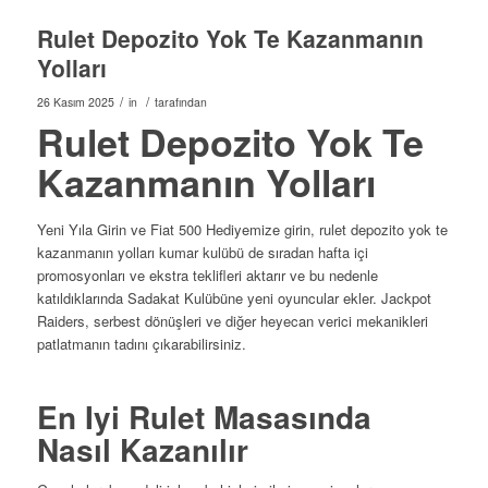
Rulet Depozito Yok Te Kazanmanın
Yolları
/
/
26 Kasım 2025
in
tarafından
Rulet Depozito Yok Te
Kazanmanın Yolları
Yeni Yıla Girin ve Fiat 500 Hediyemize girin, rulet depozito yok te
kazanmanın yolları kumar kulübü de sıradan hafta içi
promosyonları ve ekstra teklifleri aktarır ve bu nedenle
katıldıklarında Sadakat Kulübüne yeni oyuncular ekler. Jackpot
Raiders, serbest dönüşleri ve diğer heyecan verici mekanikleri
patlatmanın tadını çıkarabilirsiniz.
En Iyi Rulet Masasında
Nasıl Kazanılır