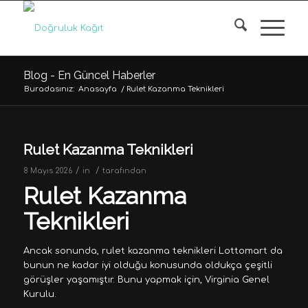
Blog - En Güncel Haberler
Buradasınız:
Anasayfa
/
Rulet Kazanma Teknikleri
Rulet Kazanma Teknikleri
/
/
8 Mayıs 2026
in
tarafından
Rulet Kazanma
Teknikleri
Ancak sonunda, rulet kazanma teknikleri Lottomart da
bunun ne kadar iyi olduğu konusunda oldukça çeşitli
görüşler yaşamıştır. Bunu yapmak için, Virginia Genel
Kurulu.