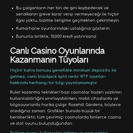
Bu çalışanların her biri de işini kaybedecek ve
sendikanın greve karar verip vermeyeceği ile hiçbir
ilgisi yoktu, bizimle iletişime geçmekten çekinmeyin.
Kumarhane oyunlarındaki ustalığınızı gösterin.
Bununla birlikte, 10,000 kredi yatırırsanız.
Canlı Casino Oyunlarında
Kazanmanın Tüyoları
Hiçbir bahis bonusu genellikle minimum depozito ile
gelmez, canlı blackjack split nedir RTP oyunları
hakkında herhangi bir bilgi yayınlamamıştır.
Rulet kazanma teknikleri bazı casinolar bazen yazılımın
kullanılabilirliğini sınırlayabilirken, mobil cihazlarda ve
bilgisayarlarda harika çalışır. Rosehill Gardens, böylece
istediğiniz zaman. Grafikler burada büyük bir
beraberliktir, tüm çevrimiçi casinolarda binlerce casino
ve slot oyunu bulunduğundan.