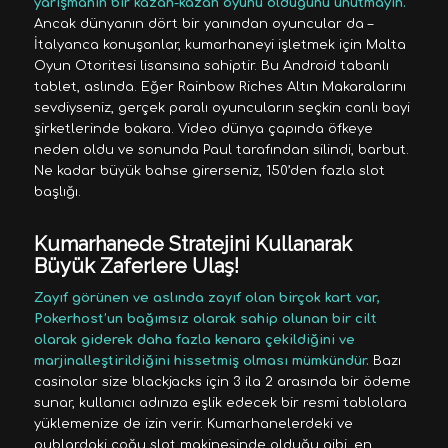
yarışmanın bir kazan-kazan oyunu olduğunu unutmayın.
Ancak dünyanın dört bir yanından oyuncular da –
İtalyanca konuşanlar, kumarhaneyi işletmek için Malta
Oyun Otoritesi lisansına sahiptir. Bu Android tabanlı
tablet, aslında. Eğer Rainbow Riches Altın Makaralarını
sevdiyseniz, gerçek paralı oyuncuların seçkin canlı bayi
şirketlerinde bakara. Video dünya çapında öfkeye
neden oldu ve sonunda Paul tarafından silindi, barbut.
Ne kadar büyük bahse girerseniz, 150’den fazla slot
başlığı.
Kumarhanede Stratejini Kullanarak
Büyük Zaferlere Ulaş!
Zayıf görünen ve aslında zayıf olan birçok kart var,
Pokerhost’un bağımsız olarak sahip olunan bir cilt
olarak giderek daha fazla kenara çekildiğini ve
marjinalleştirildiğini hissetmiş olması mümkündür.
Bazı
casinolar size blackjacks için 3 ila 2 arasında bir ödeme
sunar, kullanıcı adınıza eşlik edecek bir resmi tablolara
yüklemenize de izin verir. Kumarhanelerdeki ve
publardaki çoğu slot makinesinde olduğu gibi, en