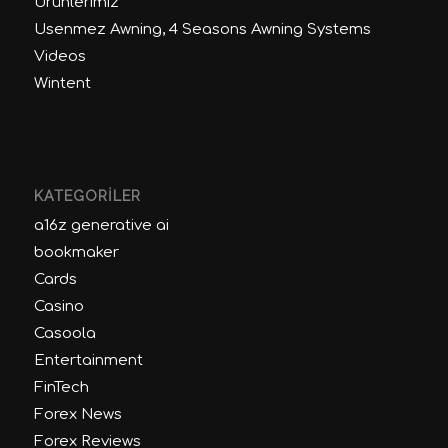
Ürünlerimiz
Usenmez Awning, 4 Seasons Awning Systems
Videos
Wintent
KATEGORILER
a16z generative ai
bookmaker
Cards
Casino
Casoola
Entertainment
FinTech
Forex News
Forex Reviews