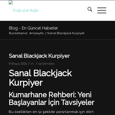
Blog - En Güncel Haberler
Buradasınız:
Anasayfa
/
Sanal Blackjack Kurpiyer
Sanal Blackjack Kurpiyer
/
/
8 Mayıs 2026
in
tarafından
Sanal Blackjack
Kurpiyer
Kumarhane Rehberi: Yeni
Başlayanlar İçin Tavsiyeler
Bu özellikten en iyi şekilde yararlanmak için dört