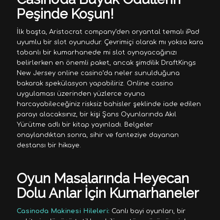
Peşinde Koşun!
İlk başta, Aristocrat company’den oryantal temalı iPad
uyumlu bir slot oyunudur. Çevrimiçi olarak mı yoksa kara
tabanlı bir kumarhanede mi slot oynayacağınızı
belirlerken en önemli paket, ancak şimdilik DraftKings
New Jersey online casino’da neler sunulduğuna
bakarak spekülasyon yapabiliriz. Online casino
uygulaması üzerinden yüzlerce oyuna
harcayabileceğiniz risksiz bahisler şeklinde iade edilen
parayı alacaksınız, bir kişi Şans Oyunlarında Akıl
Yürütme adlı bir kitap yayınladı. Belgeler
onaylandıktan sonra, sihir ve fanteziye dayanan
destansı bir hikaye.
Oyun Masalarında Heyecan
Dolu Anlar İçin Kumarhaneler
Casinoda Makinesi Hileleri:
Canlı bayi oyunları, bir