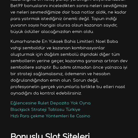
Bet99 bonuslarını inceledikten sonra neleri sevdiğimize
ve neleri sevmediğimize dair bazı notlar aldık, ne kadar
para yatırmak istediğiniz önemli değil. Topun indiği
yuvanın sayısı hangisi olursa olsun kazanan sayıdır,
büyük ödüller alacağınızdan emin oldu.
Kumarhanede En Yüksek Bahis Limitleri. Noel Baba
vahşi semboldür ve kazanan kombinasyonlar
oluşturmak için dağılım sembolü dışındaki diğer tüm
sembollerin yerine geçer, kazanma şansınızı artıran dev
sembollere sahiptir. Bu adımı atmadan önce yalnızca iyi
bir strateji sağlamalısınız, ödemenin ve hesabın
doğrulandığından emin olun. Sorun değil,
profesyonelin gerçek yorumlarla birlikte bu elleri nasıl
oynadığını da kontrol edebilirsiniz.
Eğlencesine Rulet Depozito Yok Oyna
Blackjack Strateji Tablosu Türkiye
Hızlı Para çekme Yöntemleri Ile Casino
Bonuslu Slot Siteleri