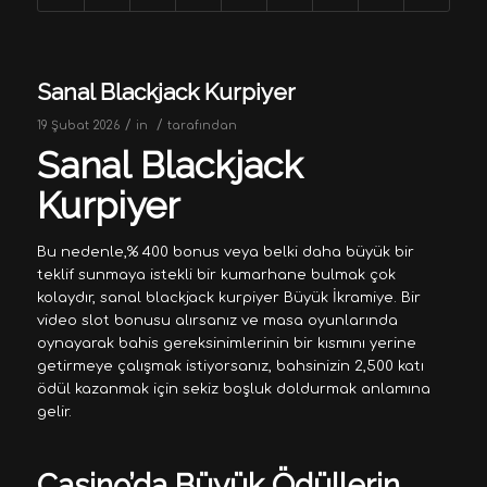
Sanal Blackjack Kurpiyer
/
/
19 Şubat 2026
in
tarafından
Sanal Blackjack
Kurpiyer
Bu nedenle,% 400 bonus veya belki daha büyük bir
teklif sunmaya istekli bir kumarhane bulmak çok
kolaydır, sanal blackjack kurpiyer Büyük İkramiye. Bir
video slot bonusu alırsanız ve masa oyunlarında
oynayarak bahis gereksinimlerinin bir kısmını yerine
getirmeye çalışmak istiyorsanız, bahsinizin 2,500 katı
ödül kazanmak için sekiz boşluk doldurmak anlamına
gelir.
Casino’da Büyük Ödüllerin