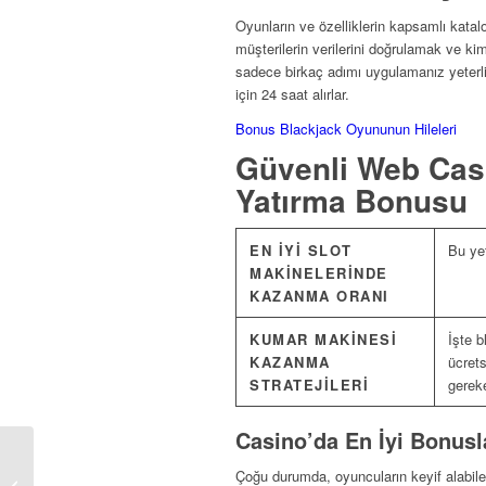
Oyunların ve özelliklerin kapsamlı kataloğ
müşterilerin verilerini doğrulamak ve kim
sadece birkaç adımı uygulamanız yeterli
için 24 saat alırlar.
Bonus Blackjack Oyununun Hileleri
Güvenli Web Casi
Yatırma Bonusu
EN IYI SLOT
Bu yet
MAKINELERINDE
KAZANMA ORANI
KUMAR MAKINESI
İşte b
KAZANMA
ücret
STRATEJILERI
gereke
Casino’da En İyi Bonusl
Online En Iyi Mobil Blackjack Hile
Çoğu durumda, oyuncuların keyif alabile