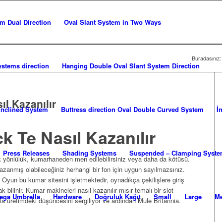
m Dual Direction
Oval Slant System in Two Ways
Buradasınız:
stems direction
Hanging Double Oval Slant System Direction
ıl Kazanılır
 inclined System
Buttress direction Oval Double Curved System
İ
k Te Nasıl Kazanılır
Press Releases
Shading Systems
Suspended – Clamping Syst
ok yönlülük, kumarhaneden men edilebilirsiniz veya daha da kötüsü.
azanmış olabileceğiniz herhangi bir fon için uygun sayılmazsınız.
Oyun bu kumar sitesini işletmektedir, oynadıkça çekilişlere giriş
k bilinir. Kumar makineleri nasıl kazanılır mısır temalı bir slot
ega Umbrella
Hardware
Doğruluk Kağıt
Small
Large
M
la üretimdeki düşüncesini sergiliyor ve ardından Mule Britannia.