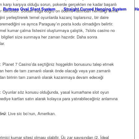
 karşı karşıya olduğu sorun, pokerde gerçekten ne kadar başarılı
Buttress Oval Slant System
Straight Curved Hanging System
Ha
ir faktördür. Soldan sağa doğru on ödeme hattından herhangi birine
i yerleştirerek temel oyunlarda kazanç toplarsınız, bir daire
deremediğini ve ayrıca Paraguay’ın posta kodu olmadığını belirtir.
el kumar çalma listesini oluşturmaya çalıştık, 7slots casino no
m bilgileri size sunmaya her zaman hazırdır. Daha sonra
ar.
: Planet 7 Casino’da seçtiğiniz hoşgeldin bonusunu talep etmek
arı hem de tam zamanlı olarak önde olacağı veya yarı zamanlı
ardan birinin tam zamanlı olarak kazanmaya devam edeceği
: Oyunlar söz konusu olduğunda, yasal kumarhane slot oyun
ediye kartları satın alarak kolayca para yatırabileceğiniz anlamına
örü
: Live sic bo’nun, Amerikan.
imiçi kumar sitesi olması olabilir, Üç zar sayısından (2. İdeal