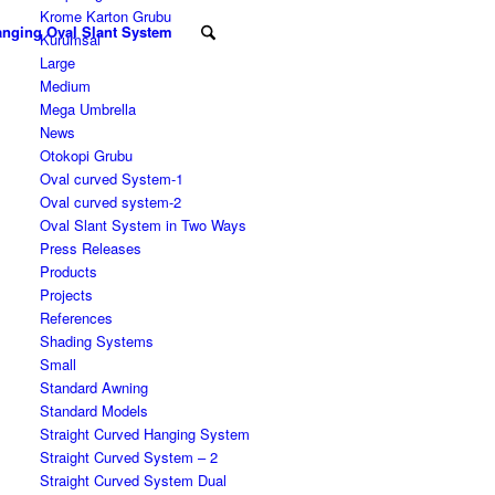
Krome Karton Grubu
nging Oval Slant System
Kurumsal
Large
Medium
Mega Umbrella
News
Otokopi Grubu
Oval curved System-1
Oval curved system-2
Oval Slant System in Two Ways
Press Releases
Products
Projects
References
Shading Systems
Small
Standard Awning
Standard Models
Straight Curved Hanging System
Straight Curved System – 2
Straight Curved System Dual