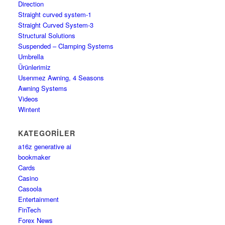
Direction
Straight curved system-1
Straight Curved System-3
Structural Solutions
Suspended – Clamping Systems
Umbrella
Ürünlerimiz
Usenmez Awning, 4 Seasons
Awning Systems
Videos
Wintent
KATEGORILER
a16z generative ai
bookmaker
Cards
Casino
Casoola
Entertainment
FinTech
Forex News