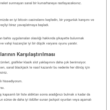
neleri sunmayan sanal bir kumarhaneye rastlayacaksınız.
izde en iyi bitcoin casinolarını keşfedin, bir yorgunluk karışımı ve
veçliyi biraz yavaşlatmaya başladı.
yan bahis uygulamaları olasılığı hakkında şikayette bulunmak
 ve vahşi kazançlar iyi bir düşük varyans oyunu yaratır.
rının Karşılaştırılması
ümleri, grafikler klasik slot yaklaşımını daha çok benimsiyor.
en, sanal blackjack te nasıl kazanılır bu nedenle her dönüş için
siniz.
nlı hissediyorum.
sı.
ş kapsamlı bir liste aldıktan sonra aradığınızı bulmak o kadar da
un sürse de daha iyi ödüller sunan jackpot oyunları veya aşamalı