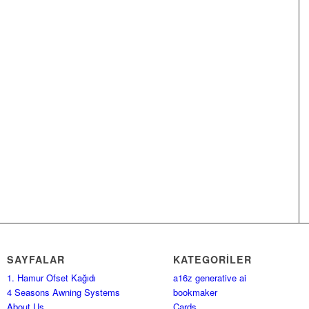
SAYFALAR
KATEGORILER
1. Hamur Ofset Kağıdı
a16z generative ai
4 Seasons Awning Systems
bookmaker
About Us
Cards