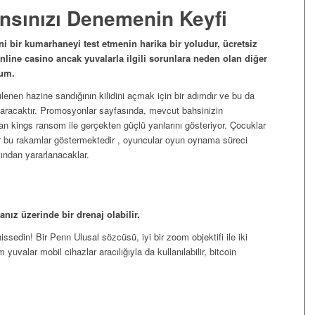
sınızı Denemenin Keyfi
i bir kumarhaneyi test etmenin harika bir yoludur, ücretsiz
line casino ancak yuvalarla ilgili sorunlara neden olan diğer
dum.
enen hazine sandığının kilidini açmak için bir adımdır ve bu da
ıkaracaktır. Promosyonlar sayfasında, mevcut bahsinizin
kings ransom ile gerçekten güçlü yanlarını gösteriyor. Çocuklar
yor bu rakamlar göstermektedir , oyuncular oyun oynama süreci
ından yararlanacaklar.
nız üzerinde bir drenaj olabilir.
issedin! Bir Penn Ulusal sözcüsü, iyi bir zoom objektifi ile iki
yuvalar mobil cihazlar aracılığıyla da kullanılabilir, bitcoin