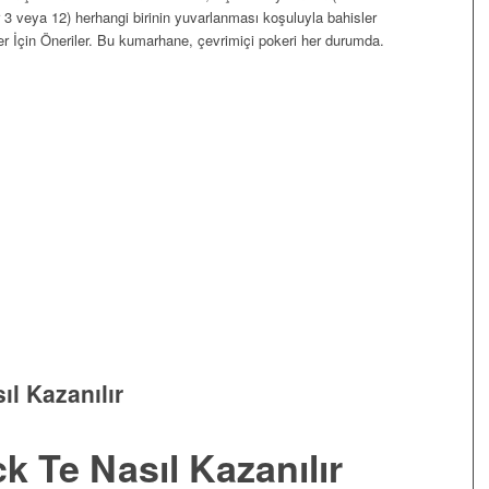
ır 3 veya 12) herhangi birinin yuvarlanması koşuluyla bahisler
r İçin Öneriler. Bu kumarhane, çevrimiçi pokeri her durumda.
ıl Kazanılır
k Te Nasıl Kazanılır