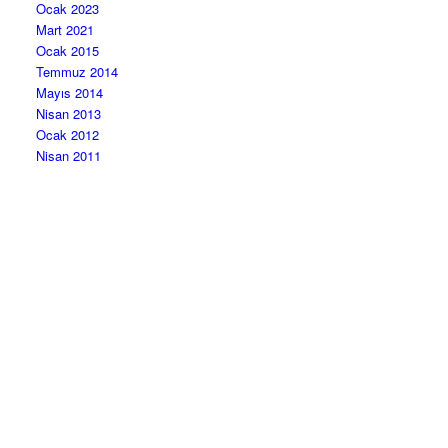
Ocak 2023
Mart 2021
Ocak 2015
Temmuz 2014
Mayıs 2014
Nisan 2013
Ocak 2012
Nisan 2011