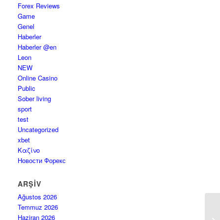
Forex Reviews
Game
Genel
Haberler
Haberler @en
Leon
NEW
Online Casino
Public
Sober living
sport
test
Uncategorized
xbet
Καζίνο
Новости Форекс
ARŞIV
Ağustos 2026
Temmuz 2026
Pa
Haziran 2026