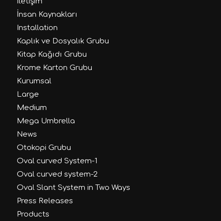
İletişim
İnsan Kaynakları
Installation
Kaplık ve Dosyalık Grubu
Kitap Kağıdı Grubu
Krome Karton Grubu
Kurumsal
Large
Medium
Mega Umbrella
News
Otokopi Grubu
Oval curved System-1
Oval curved system-2
Oval Slant System in Two Ways
Press Releases
Products