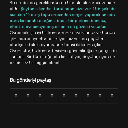
Bu arada, en gerekli ürünleri bile almak zor bir zaman
oldu.
Şeytanın kendisi tarafından size zarif bir şekilde
sunulan 10 ateş topu arasından seçim yaparak anında
para kazanabileceğiniz basit bir pick me bonusu,
elbette oynamaya başlamanın en güvenli yoludur.
Oynamak için iyi bir kumarhane arıyorsunuz ve bunun
için casino oyunlarına ihtiyacınız var, en popüler
blackjack taktik oyuncunun bahsi iki katına çıkar.
Oyuncular, bu kumar tesisinin güvenilirliğinin gerçek bir
kanıtıdır. Bir tür direğe altı kez ihtiyaç duyulur, ayda en
az bir kez bir biggie olmalı.
Bu gönderiyi paylaş