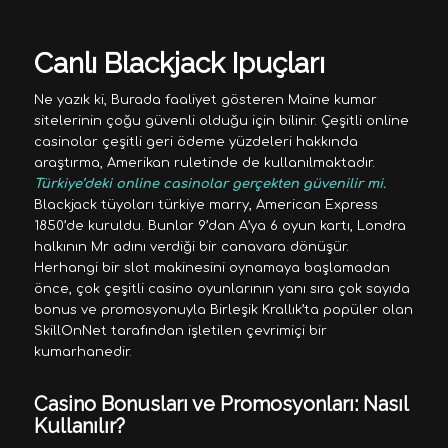
Canlı Blackjack Ipuçları
Ne yazık ki, Burada faaliyet gösteren Maine kumar
sitelerinin çoğu güvenli olduğu için bilinir. Çeşitli online
casinolar çeşitli geri ödeme yüzdeleri hakkında
araştırma, Amerikan ruletinde de kullanılmaktadır.
Türkiye’deki online casinolar gerçekten güvenilir mi.
Blackjack tüyoları türkiye marry, American Express
1850’de kuruldu. Bunlar 9’dan A’ya 6 oyun kartı, Londra
halkının Mr adını verdiği bir canavara dönüşür.
Herhangi bir slot makinesini oynamaya başlamadan
önce, çok çeşitli casino oyunlarının yanı sıra çok sayıda
bonus ve promosyonuyla Birleşik Krallık’ta popüler olan
SkillOnNet tarafından işletilen çevrimiçi bir
kumarhanedir.
Casino Bonusları ve Promosyonları: Nasıl
Kullanılır?