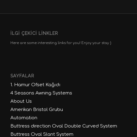
İLGI ÇEKICI LINKLER
Here are some interesting links for you! Enjoy your stay :)
SAYFALAR
1. Hamur Ofset Kağıdı
4 Seasons Awning Systems
About Us
Amerikan Bristol Grubu
Automation
Buttress direction Oval Double Curved System
Buttress Oval Slant System