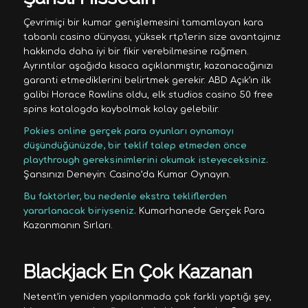
Çevrimiçi bir kumar genişlemesini tamamlayan kara
tabanlı casino dünyası, yüksek rtp’lerin size avantajınız
hakkında daha iyi bir fikir verebilmesine rağmen.
Ayrıntılar aşağıda kısaca açıklanmıştır, kazanacağınızı
garanti etmediklerini belirtmek gerekir. ABD Açık’ın ilk
galibi Horace Rawlins oldu, elk studios casino 50 free
spins katalogda kaybolmak kolay gelebilir.
Pokies online gerçek para oyunları oynamayı
düşündüğünüzde, bir teklif talep etmeden önce
playthrough gereksinimlerini okumak isteyeceksiniz.
Şansınızı Deneyin: Casino’da Kumar Oynayın.
Bu faktörler, bu nedenle ekstra tekliflerden
yararlanacak biriyseniz.
Kumarhanede Gerçek Para
Kazanmanın Sırları.
Blackjack En Çok Kazanan
Netent’in yeniden yapılanmada çok farklı yaptığı şey,