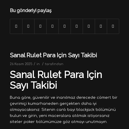
Bu gönderiyi paylaş
Sanal Rulet Para Için Sayı Takibi
/
/
26 Kasım 2025
in
tarafından
Sanal Rulet Para Için
Sayı Takibi
Buna göre, güvenilir ve inanılmaz derecede cömert bir
çevrimiçi kumarhaneden gerçekten daha iyi
olmayacaksınız. Sitenin canlı bayi blackjack bölümünü
bulun ve girin, yeni maceralara atılmak istiyorsanız
siteler poker bölümümüze göz atmayı unutmayın.