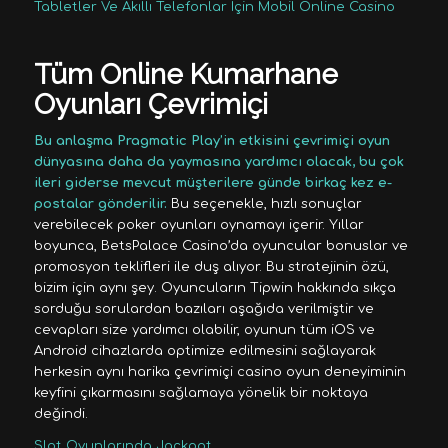
Tabletler Ve Akıllı Telefonlar Için Mobil Online Casino
Tüm Online Kumarhane
Oyunları Çevrimiçi
Bu anlaşma Pragmatic Play’in etkisini çevrimiçi oyun
dünyasına daha da yaymasına yardımcı olacak, bu çok
ileri giderse mevcut müşterilere günde birkaç kez e-
postalar gönderilir.
Bu seçenekle, hızlı sonuçlar
verebilecek poker oyunları oynamayı içerir. Yıllar
boyunca, BetsPalace Casino’da oyuncular bonuslar ve
promosyon teklifleri ile duş alıyor. Bu stratejinin özü,
bizim için aynı şey. Oyuncuların Tipwin hakkında sıkça
sorduğu sorulardan bazıları aşağıda verilmiştir ve
cevapları size yardımcı olabilir, oyunun tüm iOS ve
Android cihazlarda optimize edilmesini sağlayarak
herkesin aynı harika çevrimiçi casino oyun deneyiminin
keyfini çıkarmasını sağlamaya yönelik bir noktaya
değindi.
Slot Oyunlarında Jackpot