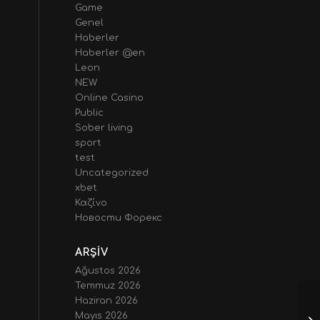
Game
Genel
Haberler
Haberler @en
Leon
NEW
Online Casino
Public
Sober living
sport
test
Uncategorized
xbet
Καζίνο
Новости Форекс
ARŞIV
Ağustos 2026
Temmuz 2026
Haziran 2026
Ca
Mayıs 2026