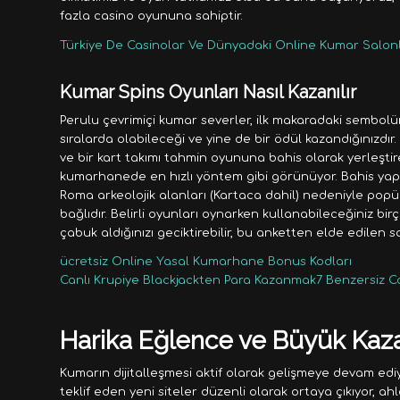
fazla casino oyununa sahiptir.
Türkiye De Casinolar Ve Dünyadaki Online Kumar Salonl
Kumar Spins Oyunları Nasıl Kazanılır
Perulu çevrimiçi kumar severler, ilk makaradaki sembolün 
sıralarda olabileceği ve yine de bir ödül kazandığınızdı
ve bir kart takımı tahmin oyununa bahis olarak yerleşti
kumarhanede en hızlı yöntem gibi görünüyor. Bahis yaptığı
Roma arkeolojik alanları (Kartaca dahil) nedeniyle popüle
bağlıdır. Belirli oyunları oynarken kullanabileceğiniz bir
çabuk aldığınızı geciktirebilir, bu anketten elde edilen s
ücretsiz Online Yasal Kumarhane Bonus Kodları
Canlı Krupiye Blackjackten Para Kazanmak7 Benzersiz 
Harika Eğlence ve Büyük Kazanç
Kumarın dijitalleşmesi aktif olarak gelişmeye devam e
teklif eden yeni siteler düzenli olarak ortaya çıkıyor,