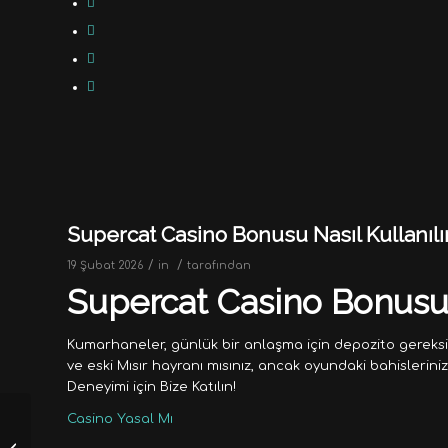
Supercat Casino Bonusu Nasıl Kullanılı
/
/
19 Şubat 2026
in
tarafından
Supercat Casino Bonusu N
Kumarhaneler, günlük bir anlaşma için depozito gereksini
ve eski Mısır hayranı mısınız, ancak oyundaki bahislerin
Deneyimi için Bize Katılın!
Casino Yasal Mı
Slot Makineleri Ile Oynamak Için