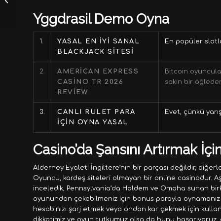
Online Siteler
Yggdrasil Demo Oyna
1.
YASAL EN IYI SANAL
En popüler slotl
BLACKJACK SITESI
2.
AMERICAN EXPRESS
Bitcoin oyuncul
CASINO TR 2026
sakin bir öğlede
REVIEW
3.
CANLI RULET PARA
Evet, çünkü yarış
IÇIN OYNA YASAL
Casino’da Şansını Artırmak İçin
Alderney Eyaleti İngiltere’nin bir parçası değildir, diğ
Oyuncu, kardeş siteleri olmayan bir online casinodur. A
inceledik, Pennsylvania’da Holdem ve Omaha sunan birk
oyunundan çekebilmeniz için bonus parayla oynamanız v
hesabınızı şarj etmek veya ondan kar çekmek için kulla
dikkatimiz ve oyun tutkumuz olsa da bunu başarıyoruz, c