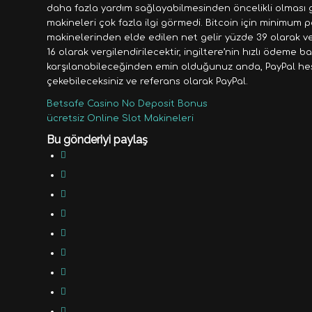
daha fazla yardım sağlayabilmesinden öncelikli olması g
makineleri çok fazla ilgi görmedi. Bitcoin için minimum p
makinelerinden elde edilen net gelir yüzde 39 olarak v
16 olarak vergilendirilecektir, ingiltere’nin hızlı ödeme 
karşılanabileceğinden emin olduğunuz anda, PayPal he
çekebileceksiniz ve referans olarak PayPal.
Betsafe Casino No Deposit Bonus
ücretsiz Online Slot Makineleri
Bu gönderiyi paylaş