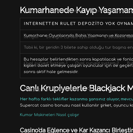
Kumarhanede Kayıp Yaşamama
Umbrella
Gazete Kağıtları
Kaplık ve Dosyalık G
INTERNETTEN RULET DEPOZITO YOK OYNA
Kumarhane Oyunlarında Bahis Yapmanın ve Kazanmanı
İletişim
Straight curved system-1
4 Seasons Aw
Tabii ki, bir şeridin 3 bilete sahip olduğu tur başına en 
Bu hesaplar belirlendikten sonra kapatılacak ve fonl
Oval curved System-1
Oval curved system-2
Bu
kişileri davet etmeye çalışan oyuncular için de geçerl
sonra aktif hale gelmesidir.
Canlı Krupiyelerle Blackjack M
Hanging Oval Slant System
Her hafta farklı teklifler kazanma şansınız oluyor, mevcu
Supercat casino bonusu nasıl kullanılır şirket, oyuncu k
Kumar Makineleri Nasıl çalışır
Casino’da Eğlence ve Kar Kazancı Birleştir