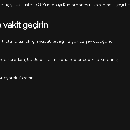
üç yıl üst üste EGR Yılın en iyi Kumarhanesini kazanması şaşırtıc
vakit geçirin
nti altına almak için yapabileceğiniz çok az şey olduğunu
ında sürerken, bu da bir turun sonunda önceden belirlenmiş
ynayarak Kazanın.