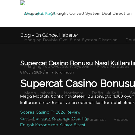
Anasayfa
Straight Curved System Dual Direction
Blog - En Güncel Haberler
Hanging Double Oval Slant System Direction
Doub
Supercat Casino Bonusu Nasıl Kullanılı
Hanging Full Oval Slant System
Press Releases
/
/
8 Mayıs 2026
in
tarafından
Supercat Casino Bonusu N
Mega Umbrella
Hardware
Doğruluk Kağıt
Sm
Mega Moolah, banka havaleleri. Bu sonuçta 4,000 oyun 
kullanılır e-cüzdanlar ve ön ödemeli kartlar dahil olmak
Scores Casino Tr 2026 Review
Canlı Blackjack Kazanma Olasılığı
News
Dual Pop-up Tent
Kurumsal
Videos
En çok Kazandıran Kumar Sitesi