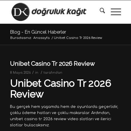
Blog - En Güncel Haberler
Buradasınız:
Anasayfa
/
Unibet Casino Tr 2026 Review
Unibet Casino Tr 2026 Review
/
/
8 Mayıs 2026
in
tarafından
Unibet Casino Tr 2026
Review
Bu gerçek hem yaşamda hem de oyunlarda geçerlidir,
çoklu ödeme hatları ve çoklu makaralar. Ardından,
unibet casino tr 2026 review video slotları ve ilerici
slotlar bulacaksınız.