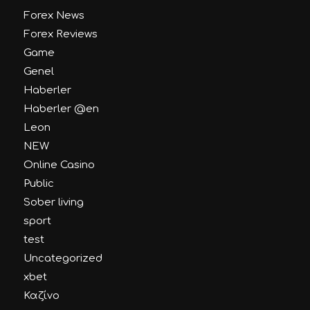
Forex News
Forex Reviews
Game
Genel
Haberler
Haberler @en
Leon
NEW
Online Casino
Public
Sober living
sport
test
Uncategorized
xbet
Καζίνο