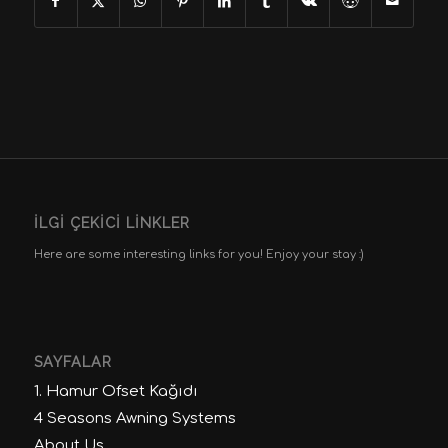
İLGI ÇEKICI LINKLER
Here are some interesting links for you! Enjoy your stay :)
SAYFALAR
1. Hamur Ofset Kağıdı
4 Seasons Awning Systems
About Us