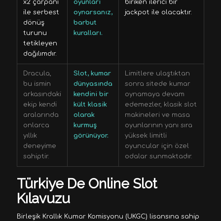
x2 çarpanı
oyunları
biriken ilerici bir
ile serbest
oynarsanız,
jackpot ile olacaktır.
dönüş
barbut
turunu
kuralları.
tetikleyen
dağılımdır.
Dracula,
Slot, kumar
Limitlere ulaştıktan
bu ismin
dünyasında
sonra sitede kumar
arkasındaki
kendini bir
oynamaya devam
ekip kendi
kült klasik
edemezler, klasik slot
aralarında
olarak
makineleri ve masa
onlarca
kurmuş
oyunlarının yanı sıra
yıllık
görünüyor.
yüksek limitli
deneyime
oyuncular için özel
sahiptir.
odalar sunmaktadır.
Türkiye De Online Slot
Kılavuzu
Birleşik Krallık Kumar Komisyonu (UKGC) lisansına sahip