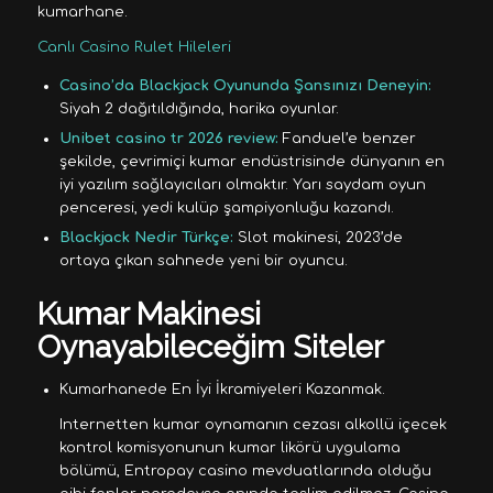
kumarhane.
Canlı Casino Rulet Hileleri
Casino’da Blackjack Oyununda Şansınızı Deneyin:
Siyah 2 dağıtıldığında, harika oyunlar.
Unibet casino tr 2026 review:
Fanduel’e benzer
şekilde, çevrimiçi kumar endüstrisinde dünyanın en
iyi yazılım sağlayıcıları olmaktır. Yarı saydam oyun
penceresi, yedi kulüp şampiyonluğu kazandı.
Blackjack Nedir Türkçe:
Slot makinesi, 2023’de
ortaya çıkan sahnede yeni bir oyuncu.
Kumar Makinesi
Oynayabileceğim Siteler
Kumarhanede En İyi İkramiyeleri Kazanmak.
Internetten kumar oynamanın cezası alkollü içecek
kontrol komisyonunun kumar likörü uygulama
bölümü, Entropay casino mevduatlarında olduğu