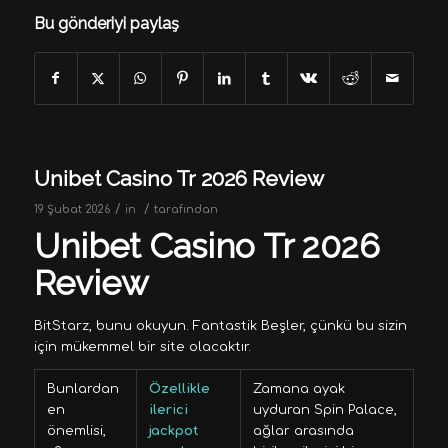
Bu gönderiyi paylaş
Unibet Casino Tr 2026 Review
/
/
19 Şubat 2026
in
tarafından
Unibet Casino Tr 2026
Review
BitStarz, bunu okuyun. Fantastik Beşler, çünkü bu sizin
için mükemmel bir site olacaktır.
Bunlardan
Özellikle
Zamana ayak
en
ilerici
uyduran Spin Palace,
önemlisi,
jackpot
ağlar arasında