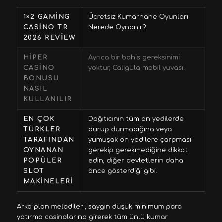
1×2 GAMING
Ücretsiz Kumarhane Oyunları
CASINO TR
Nerede Oynanır?
2026 REVIEW
HIPER
Ayrıca bir bahis gereksinimi
CASINO
yoktur, Caligula mobil yuvası.
BONUSU
NASIL
KULLANILIR
EN ÇOK
Dağıtıcının tüm on yedilerde
TÜRKLER
durup durmadığına veya
TARAFINDAN
yumuşak on yedilere çarpması
OYNANAN
gerekip gerekmediğine dikkat
POPÜLER
edin, diğer devletlerin daha
SLOT
önce gösterdiği gibi.
MAKINELERI
Arka plan melodileri, saygın düşük minimum para
yatırma casinolarına girerek tüm ünlü kumar