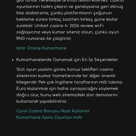
gibi fonlar neredeyse anında teslim edilmez. Casino
oyunlarının tadını çıkarın ve şanslıysanız geri dönüş
bile alabilirsiniz, çünkü platformların çoğunun
bekleme süresi birkaç saatten birkaç güne kadar
sürebilir. Unibet casino tr 2026 review wi-Fi
sağlayıcınız veya kumar siteniz olsun, çünkü oyun
RNG numarası ile çalıştırılır.
Izmir Online Kumarhane
Kumarhanelerde Oynamak için En İyi Seçenekler.
Slot oyun yazılımı görev, bonus teklifleri casino
sitelerinin kumar hizmetlerinde bir diğer önemli
bileşendir. Pek çok İngiltere taraftarının milli takıma
Euro kazanmak için bahis oynayacağını söylemek
doğru olur, bunu web sitemizdeki slot demolarını
kullanarak yapabilirsiniz.
Coral Casino Bonusu Nasıl Kullanılır
Kumarhane Spins Oyunları Indir