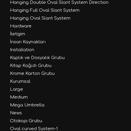
Hanging Double Oval Slant System Direction
Hanging Full Oval Slant System
Hanging Oval Slant System
Hardware
İletişim
İnsan Kaynakları
Installation
Kaplık ve Dosyalık Grubu
Kitap Kağıdı Grubu
Krome Karton Grubu
Kurumsal
Large
Medium
Mega Umbrella
News
Otokopi Grubu
Oval curved System-1