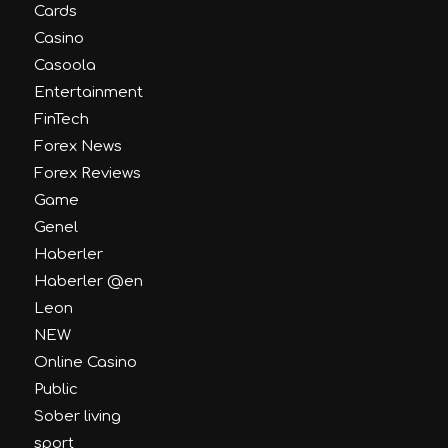
Cards
Casino
Casoola
Entertainment
FinTech
Forex News
Forex Reviews
Game
Genel
Haberler
Haberler @en
Leon
NEW
Online Casino
Public
Sober living
sport