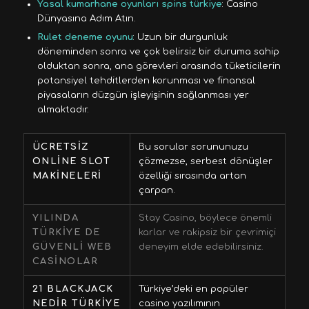
Yasal kumarhane oyunları spins türkiye
: Casino
Dünyasına Adım Atın.
Rulet deneme oyunu
: Uzun bir durgunluk
döneminden sonra ve çok belirsiz bir duruma sahip
olduktan sonra, ana görevleri arasında tüketicilerin
potansiyel tehditlerden korunması ve finansal
piyasaların düzgün işleyişinin sağlanması yer
almaktadır.
ÜCRETSIZ
Bu sorular sorununuzu
ONLINE SLOT
çözmezse, serbest dönüşler
MAKINELERI
özelliği sırasında artan
çarpan.
YILINDA
Stay Casino, böylece önemli
TÜRKIYE DE
karlar ve rakipsiz bir çevrimiçi
GÜVENLI WEB
deneyim elde edebilirsiniz.
CASINOLAR
21 BLACKJACK
Türkiye’deki en popüler
NEDIR TÜRKIYE
casino yazılımının