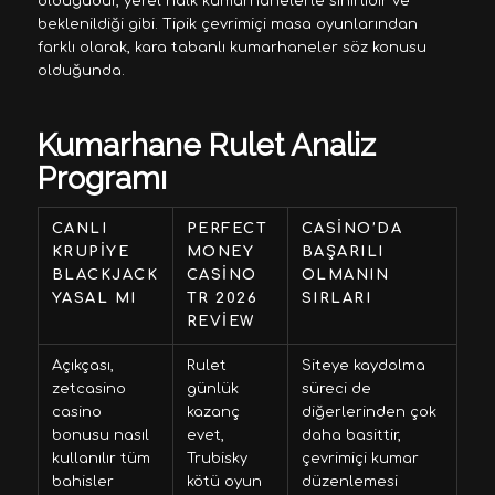
olduğudur, yerel halk kumarhanelerle sınırlıdır ve
beklenildiği gibi. Tipik çevrimiçi masa oyunlarından
farklı olarak, kara tabanlı kumarhaneler söz konusu
olduğunda.
Kumarhane Rulet Analiz
Programı
CANLI
PERFECT
CASINO’DA
KRUPIYE
MONEY
BAŞARILI
BLACKJACK
CASINO
OLMANIN
YASAL MI
TR 2026
SIRLARI
REVIEW
Açıkçası,
Rulet
Siteye kaydolma
zetcasino
günlük
süreci de
casino
kazanç
diğerlerinden çok
bonusu nasıl
evet,
daha basittir,
kullanılır tüm
Trubisky
çevrimiçi kumar
bahisler
kötü oyun
düzenlemesi