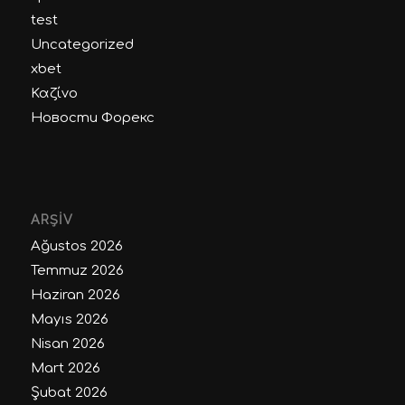
test
Uncategorized
xbet
Καζίνο
Новости Форекс
ARŞIV
Ağustos 2026
Temmuz 2026
Haziran 2026
Mayıs 2026
Nisan 2026
Mart 2026
Şubat 2026