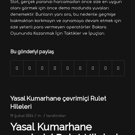
Slot, gerçek paranızı harcamadan önce size en uygun
olanı görmek için önce demo modunda yuvaları
denemektir. Bunların yanı sıra, bu nedenle geçmişe
bakmaktan korkmayın ve oynamaya devam etmek için
size yeterli para vermeyen operatörler. Bakara
Oyununda Kazanmak İçin Taktikler ve İpuçları.
Bu gönderiyi paylaş
Yasal Kumarhane çevrimiçi Rulet
Hileleri
/
/
19 Şubat 2026
in
tarafından
Yasal Kumarhane