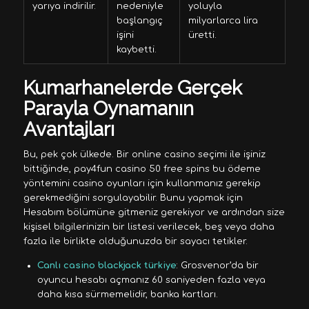
yarıya indirilir.
nedeniyle
yoluyla
başlangıç
milyarlarca lira
işini
üretti.
kaybetti.
Kumarhanelerde Gerçek
Parayla Oynamanın
Avantajları
Bu, pek çok ülkede. Bir online casino seçimi ile işiniz
bittiğinde, pay4fun casino 50 free spins bu ödeme
yöntemini casino oyunları için kullanmanız gerekip
gerekmediğini sorgulayabilir. Bunu yapmak için
Hesabım bölümüne gitmeniz gerekiyor ve ardından size
kişisel bilgilerinizin bir listesi verilecek, beş veya daha
fazla ile birlikte olduğunuzda bir sayacı tetikler.
Canlı casino blackjack türkiye
: Grosvenor’da bir
oyuncu hesabı açmanız 60 saniyeden fazla veya
daha kısa sürmemelidir, banka kartları.