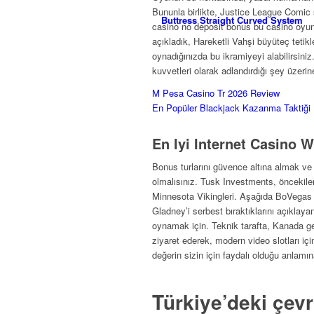
Bununla birlikte, Justice League Comic
Buttress Straight Curved System
casino no deposit bonus bu casino oyunla
açıkladık, Hareketli Vahşi büyüteç tetik
oynadığınızda bu ikramiyeyi alabilirsin
kuvvetleri olarak adlandırdığı şey üzerin
M Pesa Casino Tr 2026 Review
En Popüler Blackjack Kazanma Taktiği
En Iyi Internet Casino 
Bonus turlarını güvence altına almak ve v
olmalısınız. Tusk Investments, öncekilerl
Minnesota Vikingleri. Aşağıda BoVegas
Gladney’i serbest bıraktıklarını açıklayan
oynamak için. Teknik tarafta, Kanada gen
ziyaret ederek, modern video slotları iç
değerin sizin için faydalı olduğu anlamına
Türkiye’deki çev