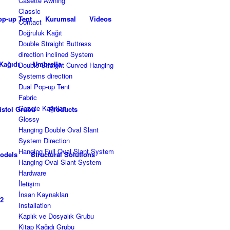
Casette Awning
Classic
op-up Tent
Kurumsal
Videos
Contact
Doğruluk Kağıt
Double Straight Buttress
direction inclined System
Kağıdı
Umbrella
Double Straight Curved Hanging
Systems direction
Dual Pop-up Tent
Fabric
Gazete Kağıtları
istol Grubu
Products
Glossy
Hanging Double Oval Slant
System Direction
Hanging Full Oval Slant System
odels
Structural Solutions
Hanging Oval Slant System
Hardware
İletişim
İnsan Kaynakları
-2
Installation
Kaplık ve Dosyalık Grubu
Kitap Kağıdı Grubu