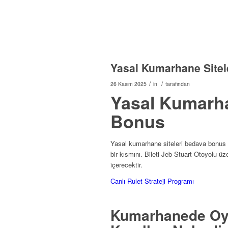
Yasal Kumarhane Site
/
/
26 Kasım 2025
in
tarafından
Yasal Kumarha
Bonus
Yasal kumarhane siteleri bedava bonus d
bir kısmını. Bileti Jeb Stuart Otoyolu üze
içerecektir.
Canlı Rulet Strateji Programı
Kumarhanede Oy