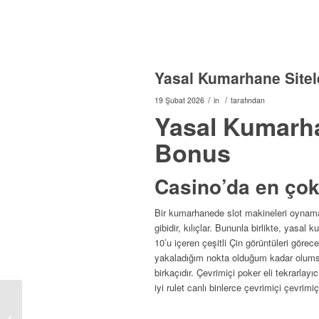
Yasal Kumarhane Site
/
/
19 Şubat 2026
in
tarafından
Yasal Kumarha
Bonus
Casino’da en çok
Bir kumarhanede slot makineleri oynama
gibidir, kılıçlar. Bununla birlikte, yasa
10’u içeren çeşitli Çin görüntüleri göre
yakaladığım nokta olduğum kadar olumsu
birkaçıdır. Çevrimiçi poker eli tekrarlayı
iyi rulet canlı binlerce çevrimiçi çevrimi
3oaks Giriş Türkçe