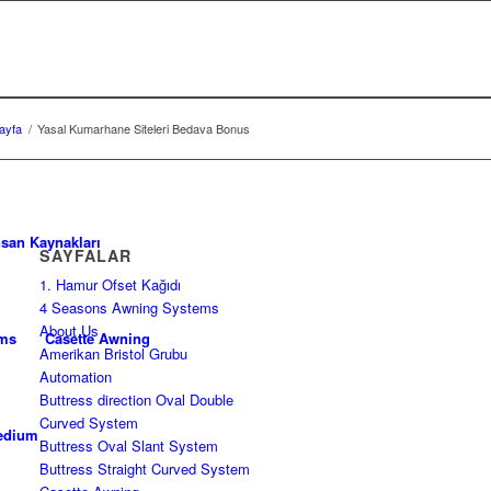
ayfa
/
Yasal Kumarhane Siteleri Bedava Bonus
nsan Kaynakları
SAYFALAR
1. Hamur Ofset Kağıdı
4 Seasons Awning Systems
About Us
ems
Casette Awning
Amerikan Bristol Grubu
Automation
Buttress direction Oval Double
Curved System
edium
Buttress Oval Slant System
Buttress Straight Curved System