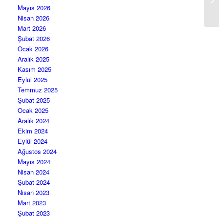
Mayıs 2026
Nisan 2026
Mart 2026
Şubat 2026
Ocak 2026
Aralık 2025
Kasım 2025
Eylül 2025
Temmuz 2025
Şubat 2025
Ocak 2025
Aralık 2024
Ekim 2024
Eylül 2024
Ağustos 2024
Mayıs 2024
Nisan 2024
Şubat 2024
Nisan 2023
Mart 2023
Şubat 2023