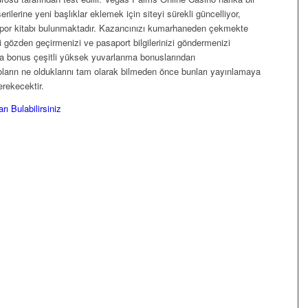
ilerine yeni başlıklar eklemek için siteyi sürekli güncelliyor,
 spor kitabı bulunmaktadır. Kazancınızı kumarhaneden çekmekte
i gözden geçirmenizi ve pasaport bilgilerinizi göndermenizi
va bonus çeşitli yüksek yuvarlanma bonuslarından
inoların ne olduklarını tam olarak bilmeden önce bunları yayınlamaya
rekecektir.
ı Bulabilirsiniz