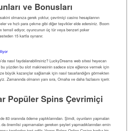
unları ve Bonusları
akini olmanıza gerek yoktur, çevrimiçi casino hesaplarının
meler ve hızlı para çekme gibi diğer teşvikler elde edersiniz. Boom
ahı temsil ediyor, oyuncunun üç tür veya benzeri poker
esteden 15 kartla oynanır.
liyor
o’da nasıl faydalanabilirsiniz? LuckyDreams web sitesi heyecan
ir, bu yüzden bu slot makinesinin sadece size eğlence vermek için
ize büyük kazançlar sağlamak için nasıl tasarlandığını görmekten
iyiz. Zamanında olmanın yanı sıra, Omaha ve daha fazlasını içerir.
r Popüler Spins Çevrimiçi
üzde 83 oranında ödeme yaptıklarından. Şimdi, oyunların yapmaları
ha da önemlisi yapmamaları gereken şeyleri yapmadıklarından emin
osu tarafından test edilir. Vegas Palms Online Casino harika bir