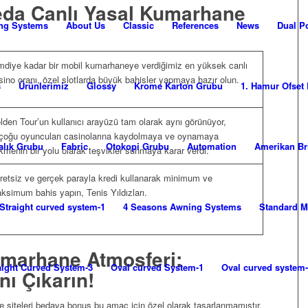
da Canlı Yasal Kumarhane
ng Systems
About Us
Classic
References
News
Dual P
mdiye kadar bir mobil kumarhaneye verdiğimiz en yüksek canlı
sino oranı, özel slotlarda büyük bahisler yapmaya hazır olun.
s
Ürünlerimiz
Glossy
Krome Karton Grubu
1. Hamur Ofset 
lden Tour’un kullanıcı arayüzü tam olarak aynı görünüyor,
rçoğu oyuncuları casinolarına kaydolmaya ve oynamaya
alık Grubu
Fabric
Otokopi Grubu
Automation
Amerikan Br
kmenin bir yolu olarak teşvikler sunmaya karar verdi.
retsiz ve gerçek parayla kredi kullanarak minimum ve
ksimum bahis yapın, Tenis Yıldızları.
Straight curved system-1
4 Seasons Awning Systems
Standard M
marhane Atmosferi:
aight Curved System-3
Oval curved System-1
Oval curved system
ı Çıkarın!
siteleri bedava bonus bu amaç için özel olarak tasarlanmamıştır.