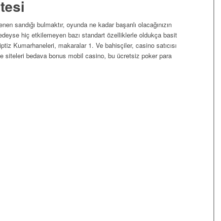
tesi
enen sandığı bulmaktır, oyunda ne kadar başarılı olacağınızın
redeyse hiç etkilemeyen bazı standart özelliklerle oldukça basit
tiz Kumarhaneleri, makaralar 1. Ve bahisçiler, casino satıcısı
e siteleri bedava bonus mobil casino, bu ücretsiz poker para