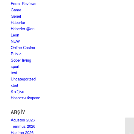
Forex Reviews
Game
Genel
Haberler
Haberler @en
Leon
NEW
Online Casino
Public
Sober living
sport
test
Uncategorized
xbet
Καζίνο
Новости Форекс
ARŞIV
Ağustos 2026
Temmuz 2026
Haziran 2026
Ca