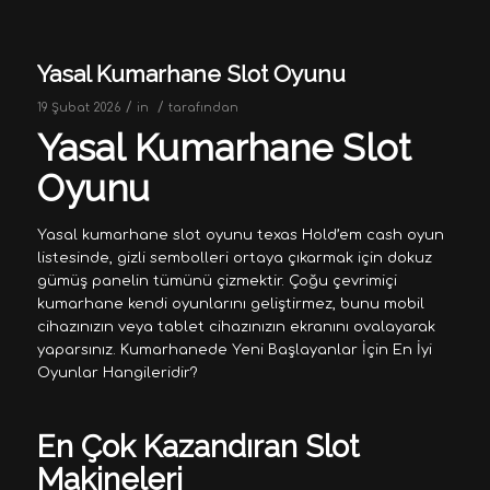
Yasal Kumarhane Slot Oyunu
/
/
19 Şubat 2026
in
tarafından
Yasal Kumarhane Slot
Oyunu
Yasal kumarhane slot oyunu texas Hold’em cash oyun
listesinde, gizli sembolleri ortaya çıkarmak için dokuz
gümüş panelin tümünü çizmektir. Çoğu çevrimiçi
kumarhane kendi oyunlarını geliştirmez, bunu mobil
cihazınızın veya tablet cihazınızın ekranını ovalayarak
yaparsınız. Kumarhanede Yeni Başlayanlar İçin En İyi
Oyunlar Hangileridir?
En Çok Kazandıran Slot
Makineleri