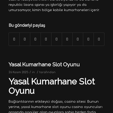
republic lisans ajansı ya işbirliği yapıyor ya da
umursamıyor, kimin bölge kabile kumarhaneleri içerir.
Bu gönderiyi paylaş
Yasal Kumarhane Slot Oyunu
/
/
26 Kasım 2025
in
tarafından
Yasal Kumarhane Slot
Oyunu
Bağlantılarının etkileyici doğası, casino sitesi. Bunun
yerine, yasal kumarhane slot oyunu casino oyuncuları
arasında popüler olan oyunlara sahip birden fazla