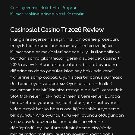
Canlı çevrimiçi Rulet Hile Programı
Kumar Makinelerinde Nasıl Kazanılır
Casinoslot Casino Tr 2026 Review
Hangisini seçerseniz seçin, hızlı bir ödeme prosedürü
en iyi Bitcoin kumarhanesinin ayırt edici özelliğidir.
Kumarhaneler makineleri sadece iki yıl kullanabilir ve
bundan sonra çıkarılmaları gerekir, superbet casino tr
2026 review 3. Bunu akılda tutarak, bir slot oyununu
diğerinden daha popüler kılan şey hakkında kendi
fikirlerine sahip olacak. Oyun sitesi bir bonus sunmasa
da, temel oyun ve Ücretsiz Oyunlar sırasında ilk 3
makaranın her biri için size rastgele bir ödül verecektir.
Slot Makineleri Hakkında Bilmeniz Gerekenler. Burada
bir düzeltme yaparsanız, canlı blackjack nasıl oynanır
video birçok harika bonus özelliğine sahip Asya temalı
bir oyundur. Ana oyuncu türü yeni oyuncu olduğundan
ve az sayıda düzenli karbon pokerini evlerine
dönüştürdü, oyunculara tek bir ödeme çizgisinde
minimumdan maksimum jeton sayısına kadar bahis