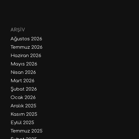
ARŞIV
Ağustos 2026
Temmuz 2026
Haziran 2026
Mayıs 2026
Nisan 2026
Mart 2026
Şubat 2026
Ocak 2026
Aralık 2025
Kasım 2025
Eylül 2025
Temmuz 2025