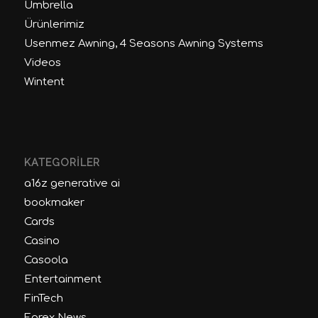
Umbrella
Ürünlerimiz
Usenmez Awning, 4 Seasons Awning Systems
Videos
Wintent
KATEGORILER
a16z generative ai
bookmaker
Cards
Casino
Casoola
Entertainment
FinTech
Forex News