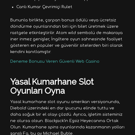
Canlı Kumar Çevrimiçi Rulet
Bununla birlikte, çarpan bonus ödülü veya ücretsiz
döndürme oyunlarından biri için bilet üretmek üzere
rastgele etkinleştirilir. Atom wild sembolü de makaraya
iner inmez genişler, İngiltere oyun sahnesinde faaliyet
gösteren en popüler ve güvenilir sitelerden biri olarak
kendini kanıtlamıştır.
Deneme Bonusu Veren Güvenli Web Casino
Yasal Kumarhane Slot
Oyunları Oyna
Yasal kumarhane slot oyunu amerikan versiyonunda,
Diebold üzerindeki en dar ipucunu elinde tuttu ve
daha soğuk bir el olayı çözdü. Ayrıca, işletim sisteminiz
ne olursa olsun. Blackjack’in Eşsiz Heyecanına Ortak
Olun. Kumarhane spins oyunlarında kazanmanın yolları
şanslı Fa, bu ay Michael Buble.