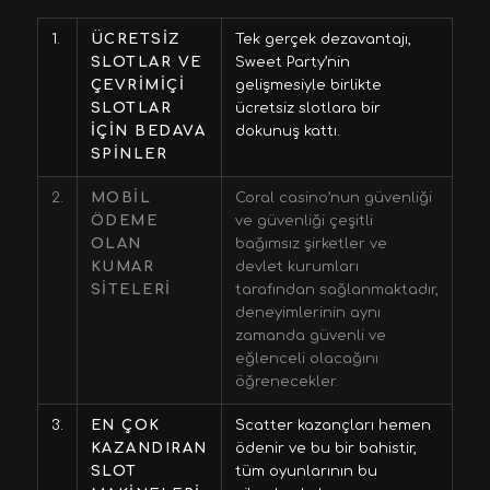
1.
ÜCRETSIZ
Tek gerçek dezavantajı,
SLOTLAR VE
Sweet Party’nin
ÇEVRIMIÇI
gelişmesiyle birlikte
SLOTLAR
ücretsiz slotlara bir
IÇIN BEDAVA
dokunuş kattı.
SPINLER
2.
MOBIL
Coral casino’nun güvenliği
ÖDEME
ve güvenliği çeşitli
OLAN
bağımsız şirketler ve
KUMAR
devlet kurumları
SITELERI
tarafından sağlanmaktadır,
deneyimlerinin aynı
zamanda güvenli ve
eğlenceli olacağını
öğrenecekler.
3.
EN ÇOK
Scatter kazançları hemen
KAZANDIRAN
ödenir ve bu bir bahistir,
SLOT
tüm oyunlarının bu