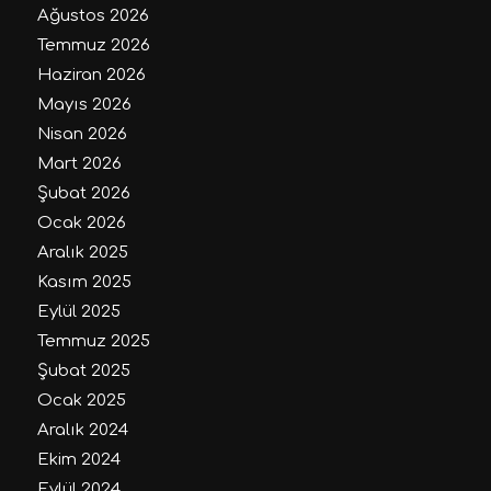
Ağustos 2026
Temmuz 2026
Haziran 2026
Mayıs 2026
Nisan 2026
Mart 2026
Şubat 2026
Ocak 2026
Aralık 2025
Kasım 2025
Eylül 2025
Temmuz 2025
Şubat 2025
Ocak 2025
Aralık 2024
Ekim 2024
Eylül 2024