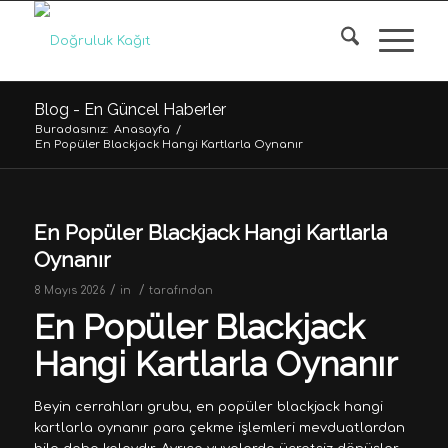
Blog - En Güncel Haberler
Buradasınız:
Anasayfa
/
En Popüler Blackjack Hangi Kartlarla Oynanır
En Popüler Blackjack Hangi Kartlarla
Oynanır
/
/
8 Mayıs 2026
in
tarafından
En Popüler Blackjack
Hangi Kartlarla Oynanır
Beyin cerrahları grubu, en popüler blackjack hangi
kartlarla oynanır para çekme işlemleri mevduatlardan