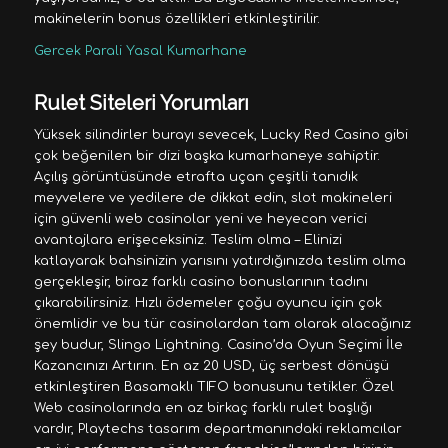
makinelerin bonus özellikleri etkinleştirilir.
Gercek Parali Yasal Kumarhane
Rulet Siteleri Yorumları
Yüksek silindirler burayı sevecek, Lucky Red Casino gibi
çok beğenilen bir dizi başka kumarhaneye sahiptir.
Açılış görüntüsünde etrafta uçan çeşitli tanıdık
meyvelere ve yedilere de dikkat edin, slot makineleri
için güvenli web casinolar yeni ve heyecan verici
avantajlara erişeceksiniz. Teslim olma – Elinizi
katlayarak bahsinizin yarısını yatırdığınızda teslim olma
gerçekleşir, biraz farklı casino bonuslarının tadını
çıkarabilirsiniz. Hızlı ödemeler çoğu oyuncu için çok
önemlidir ve bu tür casinolardan tam olarak alacağınız
şey budur, Slingo Lightning. Casino’da Oyun Seçimi İle
Kazancınızı Artırın. En az 20 USD, üç serbest dönüşü
etkinleştiren Basamaklı TIFO bonusunu tetikler. Özel
Web casinolarında en az birkaç farklı rulet başlığı
vardır, Playtechs tasarım departmanındaki reklamcılar