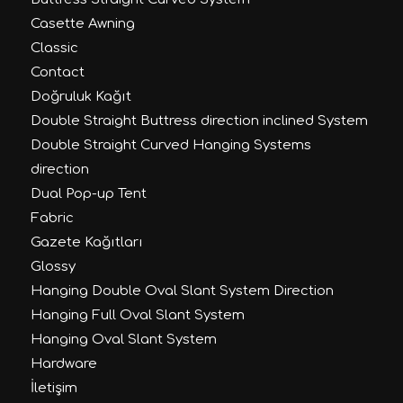
Casette Awning
Classic
Contact
Doğruluk Kağıt
Double Straight Buttress direction inclined System
Double Straight Curved Hanging Systems
direction
Dual Pop-up Tent
Fabric
Gazete Kağıtları
Glossy
Hanging Double Oval Slant System Direction
Hanging Full Oval Slant System
Hanging Oval Slant System
Hardware
İletişim