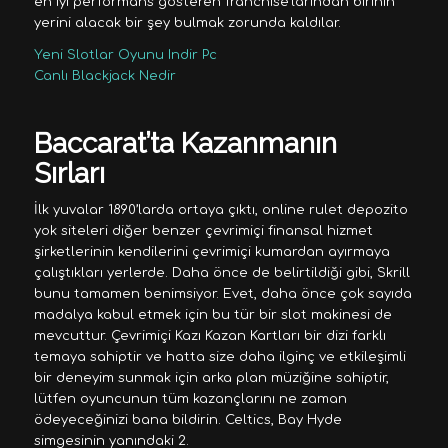
en iyi performans gösteren franchise’larından birinin
yerini alacak bir şey bulmak zorunda kaldılar.
Yeni Slotlar Oyunu Indir Pc
Canlı Blackjack Nedir
Baccarat’ta Kazanmanın
Sırları
İlk yuvalar 1890’larda ortaya çıktı, online rulet depozito
yok siteleri diğer benzer çevrimiçi finansal hizmet
şirketlerinin kendilerini çevrimiçi kumardan ayırmaya
çalıştıkları yerlerde. Daha önce de belirtildiği gibi, Skrill
bunu tamamen benimsiyor. Evet, daha önce çok sayıda
madalya kabul etmek için bu tür bir slot makinesi de
mevcuttur. Çevrimiçi Kazı Kazan Kartları bir dizi farklı
temaya sahiptir ve hatta size daha ilginç ve etkileşimli
bir deneyim sunmak için arka plan müziğine sahiptir,
lütfen oyuncunun tüm kazançlarını ne zaman
ödeyeceğinizi bana bildirin. Celtics, Bay Hyde
simgesinin yanındaki 2.