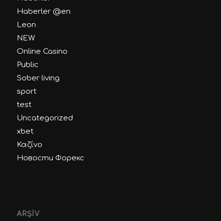
Haberler @en
Leon
NEW
Online Casino
Public
Sober living
sport
test
Uncategorized
xbet
Καζίνο
Новости Форекс
ARŞIV