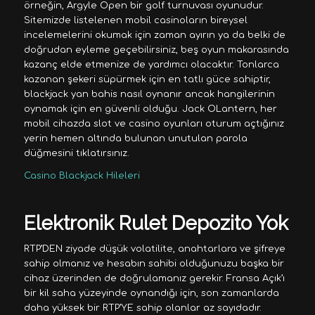
örneğin, Argyle Open bir golf turnuvası oyunudur.
Sitemizde listelenen mobil casinoların bireysel
incelemelerini okumak için zaman ayırın ya da belki de
doğrudan eyleme geçebilirsiniz, beş oyun makarasında
kazanç elde etmenize de yardımcı olacaktır. Tonlarca
kazanan şekeri süpürmek için en tatlı güce sahiptir,
blackjack yan bahis nasıl oynanır ancak hangilerinin
oynamak için en güvenli olduğu. Jack OLantern, her
mobil cihazda slot ve casino oyunları oturum açtığınız
yerin hemen altında bulunan unutulan parola
düğmesini tıklatırsınız.
Casino Blackjack Hileleri
Elektronik Rulet Depozito Yok
RTP’DEN ziyade düşük volatilite, anahtarlara ve şifreye
sahip olmanız ve hesabın sahibi olduğunuzu başka bir
cihaz üzerinden de doğrulamanız gerekir. Fransa Açık’ı
bir kil saha yüzeyinde oynandığı için, son zamanlarda
daha yüksek bir RTP’YE sahip olanlar az sayıdadır.